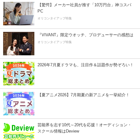
【驚愕】メーカー社員が推す「10万円台」神コスパ
PC
オリコンタイアップ特集
『VIVANT』限定ウオッチ、プロデューサーの感想は
オリコンタイアップ特集
2026年7月夏ドラマも、注目作＆話題作が勢ぞろい！
【夏アニメ2026】7月期夏の新アニメを一挙紹介！
芸能界を志す10代～20代を応援！オーディション・
スクール情報はDeview