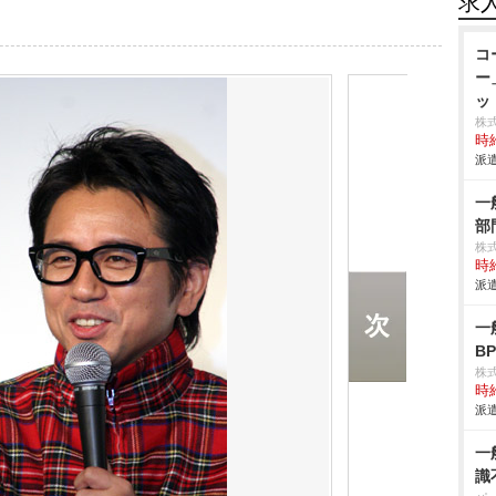
求
コ
ー
ッ
株
時給
派遣
一
部
株
時給
派遣
一
B
株
時給
派遣
一
識