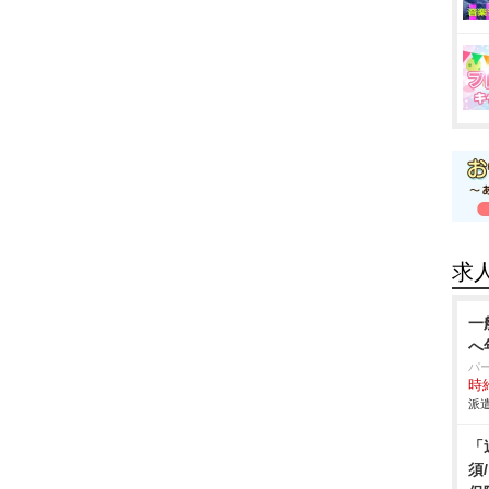
求
一
へ
パ
時給
派遣
「
須