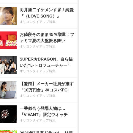
向井康二イケメンすぎ！純愛
『（LOVE SONG）』
オリコンタイアップ特集
お値段そのまま45％増量！フ
ァミマ夏の大盤振る舞い
オリコンタイアップ特集
SUPER★DRAGON、自ら描
いた”レトロフューチャー”
オリコンタイアップ特集
【驚愕】メーカー社員が推す
「10万円台」神コスパPC
オリコンタイアップ特集
一番似合う登場人物は…
『VIVANT』限定ウオッチ
オリコンタイアップ特集