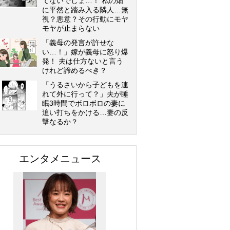
てないでしょ…！ 私の畑
に平然と踏み入る隣人…無
視？悪意？その行動にモヤ
モヤが止まらない
「義母の発言が許せな
い…！」嫁が義母に怒り爆
発！ 夫は仕方ないと言う
けれど諦めるべき？
「うるさいから子どもを連
れて外に行って？」夫が睡
眠3時間でボロボロの妻に
追い打ちをかける…妻の反
撃なるか？
エンタメニュース