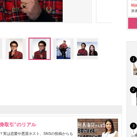
パ
時給
派遣
身取引”のリアル
？実は恋愛や悪質ホスト、SNSの投稿からも