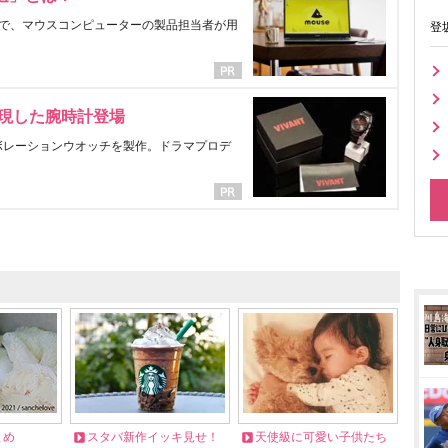
で、マウスコンピューターの製品担当者が用
登
表現した腕時計登場
ラボレーションウオッチを製作。ドラマプロデ
とめ
スタバ新作イッキ見せ！
天使級に可愛い子供たち