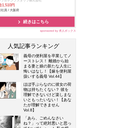
ーソルテンプスタッフ株式会社
1,510円
社員 / 大阪府
続きはこちら
sponsored by 求人ボックス
人気記事ランキング
義母の便利屋を卒業してノ
ーストレス！ 離婚から始
まる妻と娘の新たな人生に
悔いはなし！【嫁を便利屋
扱いする義母 Vol.44】
ほぼ手ぶらなのに彼女の荷
物は持ちたくない？ 彼を
理解できないけど楽しまな
いともったいない！【あな
たが理解できません
Vol.8】
「あら、ごめんなさい
ね？」って絶対悪いと思っ