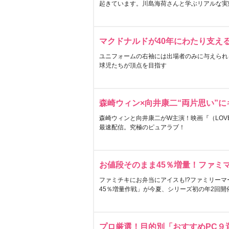
起きています。川島海荷さんと学ぶリアルな実
マクドナルドが40年にわたり支え
ユニフォームの右袖には出場者のみに与えられ
球児たちが頂点を目指す
森崎ウィン×向井康二“両片思い”
森崎ウィンと向井康二がW主演！映画『（LOVE S
最速配信。究極のピュアラブ！
お値段そのまま45％増量！ファミ
ファミチキにお弁当にアイスも!?ファミリーマ
45％増量作戦」が今夏、シリーズ初の年2回開
プロ厳選！目的別「おすすめPC９