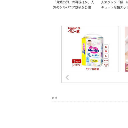
『鬼滅の刃』の再現ほか、人
人気タレント猫、
気のシルバニア投稿を公開
キュートな猫ズラ
P R