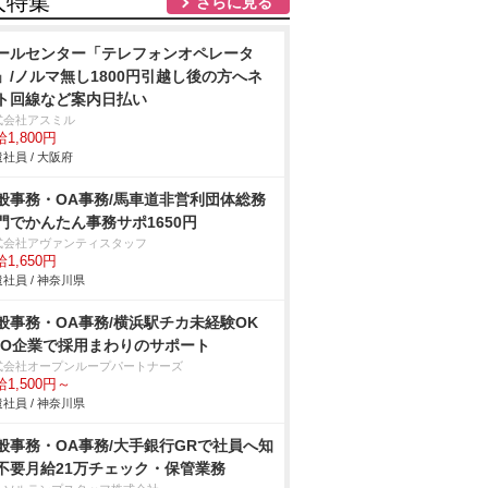
人特集
さらに見る
ールセンター「テレフォンオペレータ
」/ノルマ無し1800円引越し後の方へネ
ト回線など案内日払い
式会社アスミル
1,800円
社員 / 大阪府
般事務・OA事務/馬車道非営利団体総務
門でかんたん事務サポ1650円
式会社アヴァンティスタッフ
1,650円
社員 / 神奈川県
般事務・OA事務/横浜駅チカ未経験OK
PO企業で採用まわりのサポート
式会社オープンループパートナーズ
1,500円～
社員 / 神奈川県
般事務・OA事務/大手銀行GRで社員へ知
不要月給21万チェック・保管業務