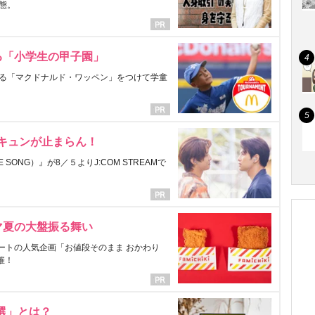
態。
る「小学生の甲子園」
る「マクドナルド・ワッペン」をつけて学童
にキュンが止まらん！
ONG）』が8／５よりJ:COM STREAMで
マ夏の大盤振る舞い
ートの人気企画「お値段そのまま おかわり
催！
選」とは？