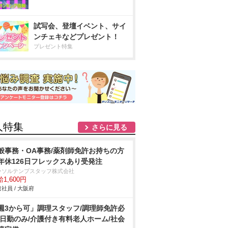
試写会、登壇イベント、サイ
ンチェキなどプレゼント！
プレゼント特集
人特集
さらに見る
般事務・OA事務/薬剤師免許お持ちの方
年休126日フレックスあり受発注
ーソルテンプスタッフ株式会社
1,600円
社員 / 大阪府
週3から可」調理スタッフ/調理師免許必
/日勤のみ/介護付き有料老人ホーム/社会