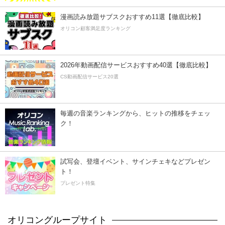
漫画読み放題サブスクおすすめ11選【徹底比較】
オリコン顧客満足度ランキング
2026年動画配信サービスおすすめ40選【徹底比較】
CS動画配信サービス20選
毎週の音楽ランキングから、ヒットの推移をチェッ
ク！
試写会、登壇イベント、サインチェキなどプレゼン
ト！
プレゼント特集
オリコングループサイト