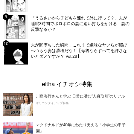
「うるさいから子どもを連れて外に行って？」夫が
睡眠3時間でボロボロの妻に追い打ちをかける…妻の
反撃なるか？
夫が闇堕ちした瞬間…これまで嫌味なヤツらが媚び
へつらう姿は滑稽だな！【母親ならすべてを許さな
いとダメですか？ Vol.28】
eltha イチオシ特集
川島海荷さんと学ぶ 日常に潜む“人身取引”のリアル
オリコンタイアップ特集
マクドナルドが40年にわたり支える「小学生の甲子
園」