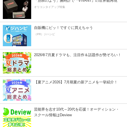
「別班のよう」腕時計で『VIVANT』の世界観再現
オリコンタイアップ特集
自販機にピッ！ですぐに買えちゃう
（PR）ジハンピ
2026年7月夏ドラマも、注目作＆話題作が勢ぞろい！
【夏アニメ2026】7月期夏の新アニメを一挙紹介！
芸能界を志す10代～20代を応援！オーディション・
スクール情報はDeview