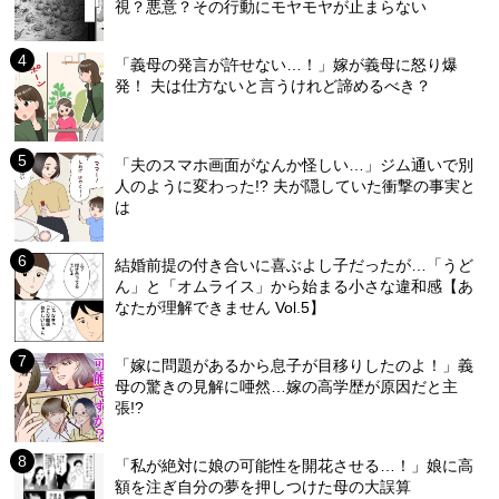
視？悪意？その行動にモヤモヤが止まらない
「義母の発言が許せない…！」嫁が義母に怒り爆
発！ 夫は仕方ないと言うけれど諦めるべき？
「夫のスマホ画面がなんか怪しい…」ジム通いで別
人のように変わった!? 夫が隠していた衝撃の事実と
は
結婚前提の付き合いに喜ぶよし子だったが…「うど
ん」と「オムライス」から始まる小さな違和感【あ
なたが理解できません Vol.5】
「嫁に問題があるから息子が目移りしたのよ！」義
母の驚きの見解に唖然…嫁の高学歴が原因だと主
張!?
「私が絶対に娘の可能性を開花させる…！」娘に高
額を注ぎ自分の夢を押しつけた母の大誤算