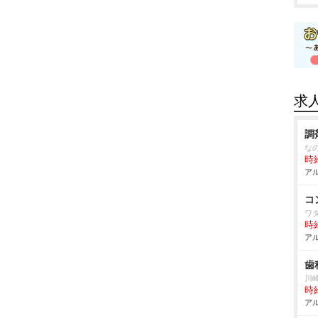
求
調
な
時給
アル
コ
ワ
時給
アル
歯
川
時給
アル