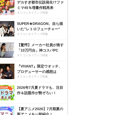
デカすぎ都市伝説発生!?ファ
ミマ45％増量作戦再来
オリコンタイアップ特集
SUPER★DRAGON、自ら描
いた”レトロフューチャー”
オリコンタイアップ特集
【驚愕】メーカー社員が推す
「10万円台」神コスパPC
オリコンタイアップ特集
『VIVANT』限定ウオッチ、
プロデューサーの感想は
オリコンタイアップ特集
2026年7月夏ドラマも、注目
作＆話題作が勢ぞろい！
【夏アニメ2026】7月期夏の
新アニメを一挙紹介！