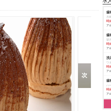
求
歯
月
時給
アル
歯
望
時給
アル
洗
ワ
時給
アル
歯
ハ
時給
アル