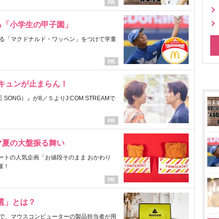
る「小学生の甲子園」
る「マクドナルド・ワッペン」をつけて学童
にキュンが止まらん！
ONG）』が8／５よりJ:COM STREAMで
マ夏の大盤振る舞い
ートの人気企画「お値段そのまま おかわり
催！
選」とは？
で、マウスコンピューターの製品担当者が用