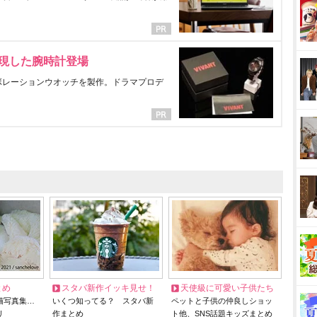
表現した腕時計登場
ラボレーションウオッチを製作。ドラマプロデ
とめ
スタバ新作イッキ見せ！
天使級に可愛い子供たち
猫写真集…
いくつ知ってる？ スタバ新
ペットと子供の仲良しショッ
リ
作まとめ
ト他、SNS話題キッズまとめ