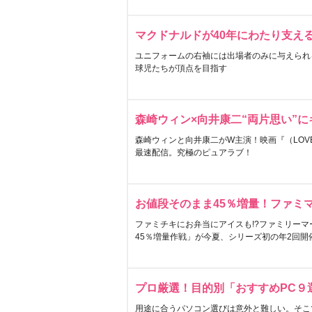
マクドナルドが40年にわたり支え
ユニフォームの右袖には出場者のみに与えられ
球児たちが頂点を目指す
森崎ウィン×向井康二“両片思い”
森崎ウィンと向井康二がW主演！映画『（LOVE S
最速配信。究極のピュアラブ！
お値段そのまま45％増量！ファミ
ファミチキにお弁当にアイスも!?ファミリーマ
45％増量作戦」が今夏、シリーズ初の年2回開
プロ厳選！目的別「おすすめPC９
用途に合うパソコン選びは意外と難しい。そこ