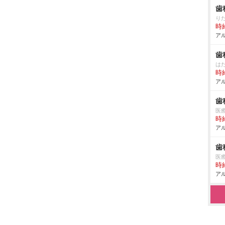
歯
り
時給
アル
歯
は
時給
アル
歯
医
時給
アル
歯
医
時給
アル