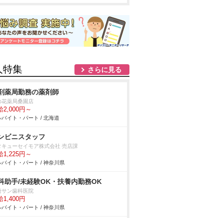
人特集
さらに見る
剤薬局勤務の薬剤師
の花薬局桑園店
2,000円～
バイト・パート / 北海道
ンビニスタッフ
タキューセイモア株式会社 売店課
1,225円～
バイト・パート / 神奈川県
科助手/未経験OK・扶養内勤務OK
崎サン歯科医院
1,400円
バイト・パート / 神奈川県