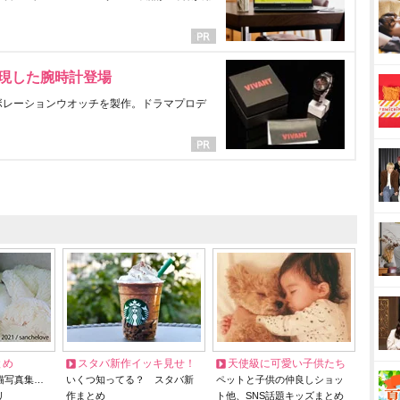
表現した腕時計登場
ラボレーションウオッチを製作。ドラマプロデ
とめ
スタバ新作イッキ見せ！
天使級に可愛い子供たち
猫写真集…
いくつ知ってる？ スタバ新
ペットと子供の仲良しショッ
リ
作まとめ
ト他、SNS話題キッズまとめ