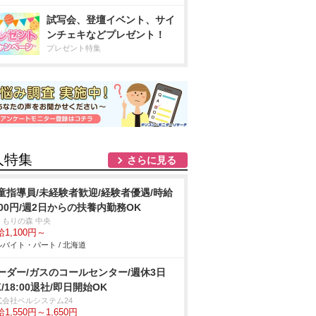
試写会、登壇イベント、サイ
ンチェキなどプレゼント！
プレゼント特集
人特集
さらに見る
童指導員/未経験者歓迎/経験者優遇/時給
100円/週2日からの扶養内勤務OK
くもりの森 中央
1,100円～
バイト・パート / 北海道
ーダー/ガスのコールセンター/週休3日
K/18:00退社/即日開始OK
式会社ベルシステム24
1,550円～1,650円