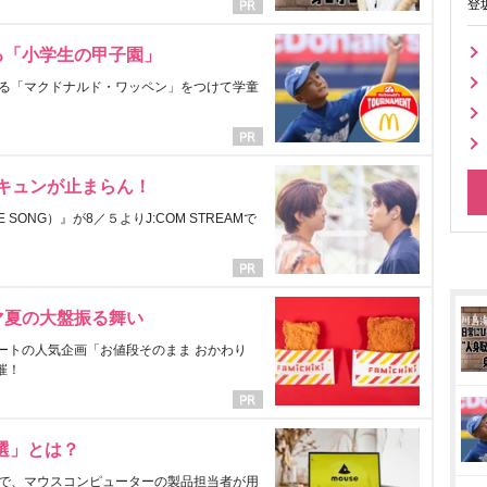
登
る「小学生の甲子園」
る「マクドナルド・ワッペン」をつけて学童
にキュンが止まらん！
ONG）』が8／５よりJ:COM STREAMで
マ夏の大盤振る舞い
ートの人気企画「お値段そのまま おかわり
催！
選」とは？
で、マウスコンピューターの製品担当者が用