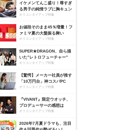
イケメンてんこ盛り！尊すぎ
る男子の純情ラブに胸キュン
オリコンタイアップ特集
お値段そのまま45％増量！フ
ァミマ夏の大盤振る舞い
オリコンタイアップ特集
SUPER★DRAGON、自ら描
いた”レトロフューチャー”
オリコンタイアップ特集
【驚愕】メーカー社員が推す
「10万円台」神コスパPC
オリコンタイアップ特集
『VIVANT』限定ウオッチ、
プロデューサーの感想は
オリコンタイアップ特集
2026年7月夏ドラマも、注目
作＆話題作が勢ぞろい！