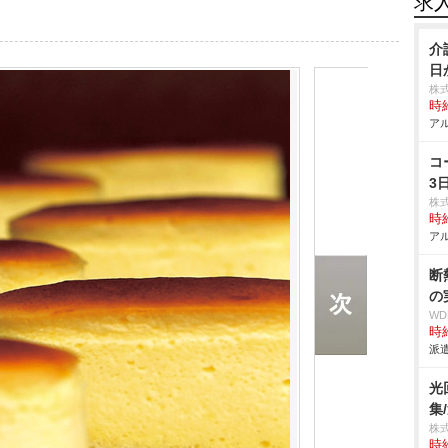
求
介
日
株
時給
アル
コ
3
株
時給
アル
断
の
W
時給
派遣
光
集
株
時給