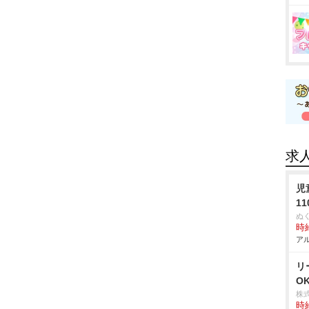
求
児
1
ぬ
時給
アル
リ
O
株
時給