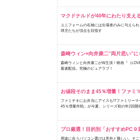
マクドナルドが40年にわたり支え
ユニフォームの右袖には出場者のみに与えられ
球児たちが頂点を目指す
森崎ウィン×向井康二“両片思い”
森崎ウィンと向井康二がW主演！映画『（LOVE S
最速配信。究極のピュアラブ！
お値段そのまま45％増量！ファミ
ファミチキにお弁当にアイスも!?ファミリーマ
45％増量作戦」が今夏、シリーズ初の年2回開
プロ厳選！目的別「おすすめPC９
用途に合うパソコン選びは意外と難しい。そこ