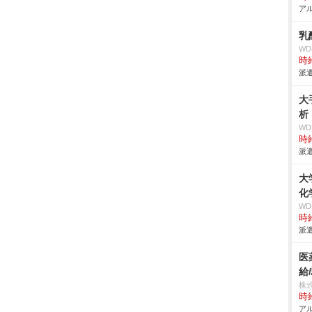
アル
乳
W
時給
派遣
大
析
W
時給
派遣
大
化
W
時給
派遣
医
給
株
時給
アル