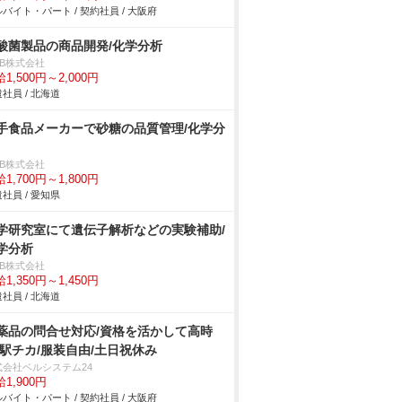
バイト・パート / 契約社員 / 大阪府
酸菌製品の商品開発/化学分析
DB株式会社
1,500円～2,000円
社員 / 北海道
手食品メーカーで砂糖の品質管理/化学分
DB株式会社
1,700円～1,800円
社員 / 愛知県
学研究室にて遺伝子解析などの実験補助/
学分析
DB株式会社
1,350円～1,450円
社員 / 北海道
薬品の問合せ対応/資格を活かして高時
/駅チカ/服装自由/土日祝休み
式会社ベルシステム24
1,900円
バイト・パート / 契約社員 / 大阪府