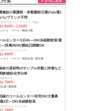
人特集
さらに見る
護施設の看護師・准看護師/日勤のみ/週1
から/ブランク不問
式会社日本アメニティライフ協会
1,810円～2,010円
バイト・パート / 神奈川県
ールセンター/1日4h～OK/未経験歓迎/週
日～/扶養内OK/開始日調整OK
式会社ベルシステム24
1,400円
バイト・パート / 契約社員 / 東京都
熱材の原材料のサンプル作製と評価など
実験補助/化学分析
DB株式会社
1,700円～
社員 / 愛知県
回線のコールセンター/在宅OK/大量募
/週3日～OK/未経験歓迎
式会社ベルシステム24
1,750円