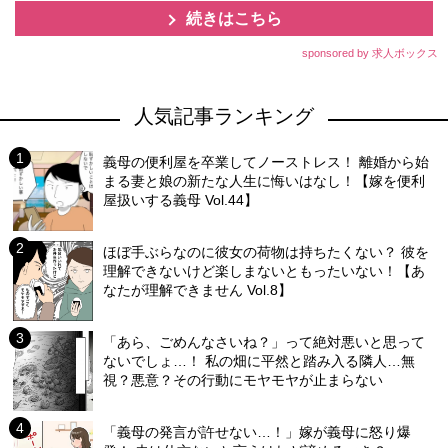
続きはこちら
sponsored by 求人ボックス
人気記事ランキング
義母の便利屋を卒業してノーストレス！ 離婚から始
まる妻と娘の新たな人生に悔いはなし！【嫁を便利
屋扱いする義母 Vol.44】
ほぼ手ぶらなのに彼女の荷物は持ちたくない？ 彼を
理解できないけど楽しまないともったいない！【あ
なたが理解できません Vol.8】
「あら、ごめんなさいね？」って絶対悪いと思って
ないでしょ…！ 私の畑に平然と踏み入る隣人…無
視？悪意？その行動にモヤモヤが止まらない
「義母の発言が許せない…！」嫁が義母に怒り爆