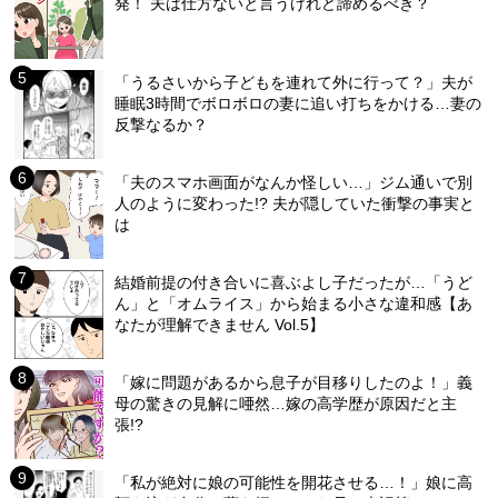
発！ 夫は仕方ないと言うけれど諦めるべき？
「うるさいから子どもを連れて外に行って？」夫が
睡眠3時間でボロボロの妻に追い打ちをかける…妻の
反撃なるか？
「夫のスマホ画面がなんか怪しい…」ジム通いで別
人のように変わった!? 夫が隠していた衝撃の事実と
は
結婚前提の付き合いに喜ぶよし子だったが…「うど
ん」と「オムライス」から始まる小さな違和感【あ
なたが理解できません Vol.5】
「嫁に問題があるから息子が目移りしたのよ！」義
母の驚きの見解に唖然…嫁の高学歴が原因だと主
張!?
「私が絶対に娘の可能性を開花させる…！」娘に高