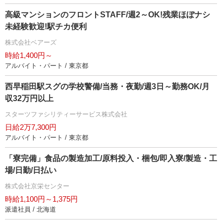
高級マンションのフロントSTAFF/週2～OK!残業ほぼナシ
未経験歓迎!駅チカ便利
株式会社ベアーズ
時給1,400円～
アルバイト・パート / 東京都
西早稲田駅スグの学校警備/当務・夜勤/週3日～勤務OK/月
収32万円以上
スターツファシリティーサービス株式会社
日給2万7,300円
アルバイト・パート / 東京都
「寮完備」食品の製造加工/原料投入・梱包/即入寮/製造・工
場/日勤/日払い
株式会社京栄センター
時給1,100円～1,375円
派遣社員 / 北海道