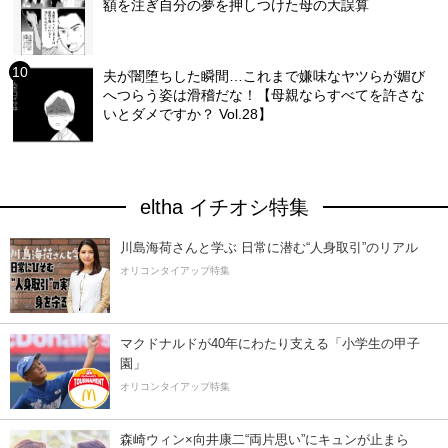
額を注ぎ自分の夢を押しつけた母の大誤算
夫が闇堕ちした瞬間…これまで嫌味なヤツらが媚び
へつらう姿は滑稽だな！【母親ならすべてを許さな
いとダメですか？ Vol.28】
eltha イチオシ特集
川島海荷さんと学ぶ 日常に潜む“人身取引”のリアル
オリコンタイアップ特集
マクドナルドが40年にわたり支える「小学生の甲子
園」
オリコンタイアップ特集
森崎ウィン×向井康二“両片思い”にキュンが止まら