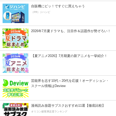
自販機にピッ！ですぐに買えちゃう
（PR）ジハンピ
2026年7月夏ドラマも、注目作＆話題作が勢ぞろい！
【夏アニメ2026】7月期夏の新アニメを一挙紹介！
芸能界を志す10代～20代を応援！オーディション・
スクール情報はDeview
漫画読み放題サブスクおすすめ11選【徹底比較】
オリコン顧客満足度ランキング