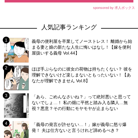
sponsored by 求人ボックス
人気記事ランキング
義母の便利屋を卒業してノーストレス！ 離婚から始
まる妻と娘の新たな人生に悔いはなし！【嫁を便利
屋扱いする義母 Vol.44】
ほぼ手ぶらなのに彼女の荷物は持ちたくない？ 彼を
理解できないけど楽しまないともったいない！【あ
なたが理解できません Vol.8】
「あら、ごめんなさいね？」って絶対悪いと思って
ないでしょ…！ 私の畑に平然と踏み入る隣人…無
視？悪意？その行動にモヤモヤが止まらない
「義母の発言が許せない…！」嫁が義母に怒り爆
発！ 夫は仕方ないと言うけれど諦めるべき？