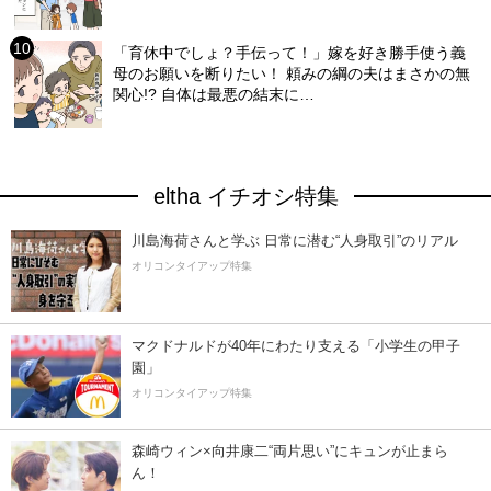
「育休中でしょ？手伝って！」嫁を好き勝手使う義
母のお願いを断りたい！ 頼みの綱の夫はまさかの無
関心!? 自体は最悪の結末に…
eltha イチオシ特集
川島海荷さんと学ぶ 日常に潜む“人身取引”のリアル
オリコンタイアップ特集
マクドナルドが40年にわたり支える「小学生の甲子
園」
オリコンタイアップ特集
森崎ウィン×向井康二“両片思い”にキュンが止まら
ん！