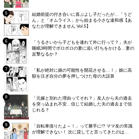
結婚前提の付き合いに喜ぶよし子だったが…「うど
ん」と「オムライス」から始まる小さな違和感【あ
なたが理解できません Vol.5】
「うるさいから子どもを連れて外に行って？」夫が
睡眠3時間でボロボロの妻に追い打ちをかける…妻の
反撃なるか？
「私が絶対に娘の可能性を開花させる…！」娘に高
額を注ぎ自分の夢を押しつけた母の大誤算
「元嫁と別れた理由ってそれ？」友人から夫の過去
を突っ込まれ不安…信じて結婚した夫の過去まで信
じれる？
「自転車借りたよ～！」って勝手に!? ママ友の常識
が理解できない！ 次に貸してと言ってきたのは…