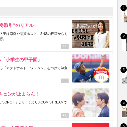
身取引”のリアル
？実は恋愛や悪質ホスト、SNSの投稿からも
態。
る「小学生の甲子園」
る「マクドナルド・ワッペン」をつけて学童
にキュンが止まらん！
ONG）』が8／５よりJ:COM STREAMで