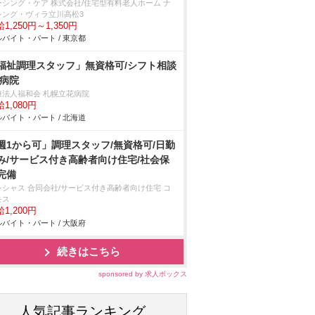
ーシング・ケア 株式会社/住宅型有料老人ホーム ナ
シング・ヴィラ立川高松3
1,250円～1,350円
バイト・パート / 東京都
福祉調理スタッフ」無資格可/シフト相談
/病院
療法人福和会 札幌立花病院
1,080円
バイト・パート / 北海道
週1から可」調理スタッフ/無資格可/日勤
み/サービス付き高齢者向け住宅/社会保
完備
レシャス 合同会社/サービス付き高齢者向け住宅 コ
モス
1,200円
バイト・パート / 大阪府
続きはこちら
sponsored by 求人ボックス
人気記事ランキング