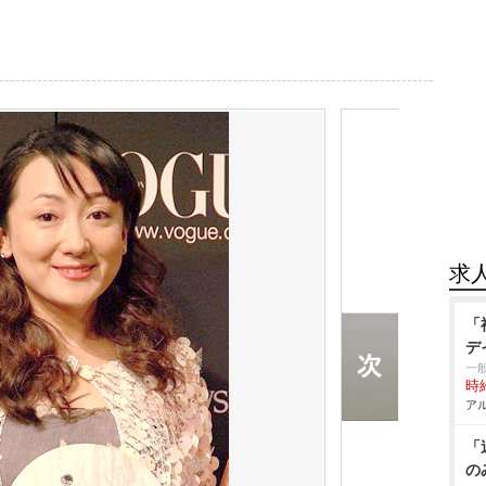
求
「
デ
一
時給
アル
「
の