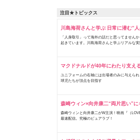
注目★トピックス
川島海荷さんと学ぶ 日常に潜む“人
「人身取引」って海外の話だと思ってませんか
起きています。川島海荷さんと学ぶリアルな実
マクドナルドが40年にわたり支え
ユニフォームの右袖には出場者のみに与えられ
球児たちが頂点を目指す
森崎ウィン×向井康二“両片思い”
森崎ウィンと向井康二がW主演！映画『（LOVE S
最速配信。究極のピュアラブ！