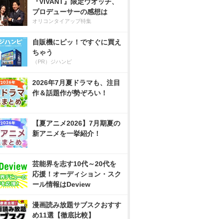
『VIVANT』限定ウオッチ、
プロデューサーの感想は
オリコンタイアップ特集
自販機にピッ！ですぐに買え
ちゃう
（PR）ジハンピ
2026年7月夏ドラマも、注目
作＆話題作が勢ぞろい！
【夏アニメ2026】7月期夏の
新アニメを一挙紹介！
芸能界を志す10代～20代を
応援！オーディション・スク
ール情報はDeview
漫画読み放題サブスクおすす
め11選【徹底比較】