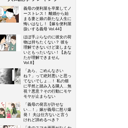
義母の便利屋を卒業してノ
ーストレス！ 離婚から始
まる妻と娘の新たな人生に
悔いはなし！【嫁を便利屋
扱いする義母 Vol.44】
ほぼ手ぶらなのに彼女の荷
物は持ちたくない？ 彼を
理解できないけど楽しまな
いともったいない！【あな
たが理解できません
Vol.8】
「あら、ごめんなさい
ね？」って絶対悪いと思っ
てないでしょ…！ 私の畑
に平然と踏み入る隣人…無
視？悪意？その行動にモヤ
モヤが止まらない
「義母の発言が許せな
い…！」嫁が義母に怒り爆
発！ 夫は仕方ないと言う
けれど諦めるべき？
「夫のスマホ画面がなんか