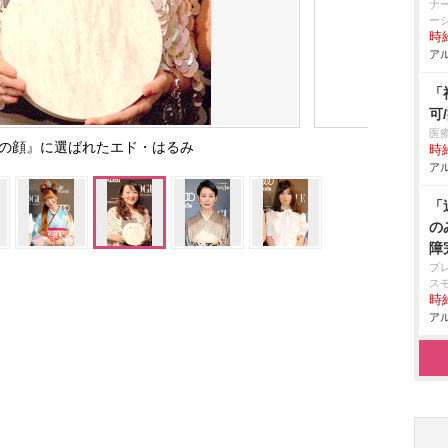
ナ
ー
時給
アル
「
可
医
女性の顔』に選ばれたエド・はるみ
時給
アル
「
の
障
プ
ス
時給
アル