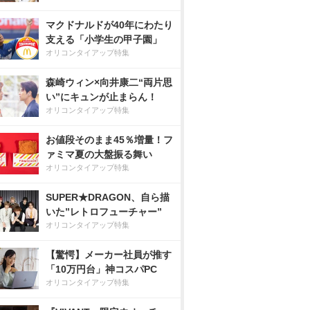
マクドナルドが40年にわたり
支える「小学生の甲子園」
オリコンタイアップ特集
森崎ウィン×向井康二“両片思
い”にキュンが止まらん！
オリコンタイアップ特集
お値段そのまま45％増量！フ
ァミマ夏の大盤振る舞い
オリコンタイアップ特集
SUPER★DRAGON、自ら描
いた”レトロフューチャー”
オリコンタイアップ特集
【驚愕】メーカー社員が推す
「10万円台」神コスパPC
オリコンタイアップ特集