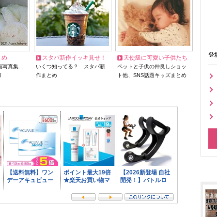
登
とめ
スタバ新作イッキ見せ！
天使級に可愛い子供たち
猫写真集…
いくつ知ってる？ スタバ新
ペットと子供の仲良しショッ
リ
作まとめ
ト他、SNS話題キッズまとめ