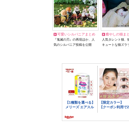
可愛いシルバニアまとめ
癒やしの猫ま
『鬼滅の刃』の再現ほか、人
人気タレント猫、
気のシルバニア投稿を公開
キュートな猫ズラ