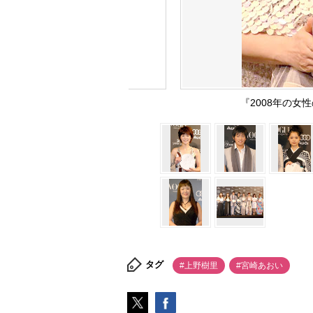
『2008年の
タグ
#上野樹里
#宮崎あおい