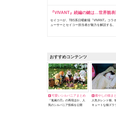
『VIVANT』続編の鍵は…世界観
セイコーが、TBS系日曜劇場『VIVANT』コ
ューサーとセイコー担当者が魅力を解説する。
おすすめコンテンツ
可愛いシルバニアまとめ
癒やしの猫ま
『鬼滅の刃』の再現ほか、人
人気タレント猫、
気のシルバニア投稿を公開
キュートな猫ズラ