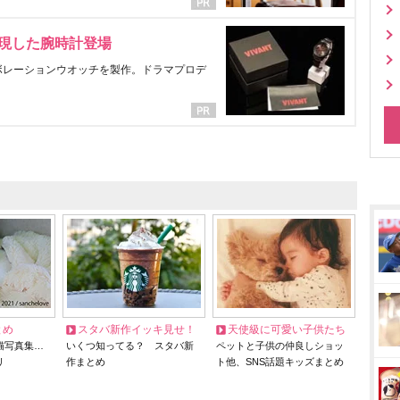
表現した腕時計登場
ラボレーションウオッチを製作。ドラマプロデ
とめ
スタバ新作イッキ見せ！
天使級に可愛い子供たち
猫写真集…
いくつ知ってる？ スタバ新
ペットと子供の仲良しショッ
リ
作まとめ
ト他、SNS話題キッズまとめ