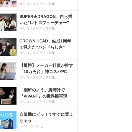
オリコンタイアップ特集
SUPER★DRAGON、自ら描
いた”レトロフューチャー”
オリコンタイアップ特集
CROWN HEAD、結成1周年
で見えた”バンドらしさ”
オリコンタイアップ特集
【驚愕】メーカー社員が推す
「10万円台」神コスパPC
オリコンタイアップ特集
「別班のよう」腕時計で
『VIVANT』の世界観再現
オリコンタイアップ特集
自販機にピッ！ですぐに買え
ちゃう
（PR）ジハンピ