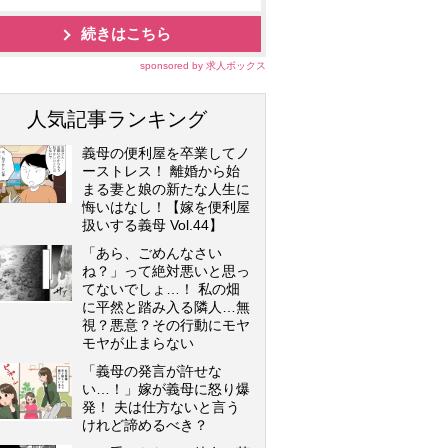
続きはこちら
sponsored by 求人ボックス
人気記事ランキング
義母の便利屋を卒業してノ
ーストレス！ 離婚から始
まる妻と娘の新たな人生に
悔いはなし！【嫁を便利屋
扱いする義母 Vol.44】
「あら、ごめんなさい
ね？」って絶対悪いと思っ
てないでしょ…！ 私の畑
に平然と踏み入る隣人…無
視？悪意？その行動にモヤ
モヤが止まらない
「義母の発言が許せな
い…！」嫁が義母に怒り爆
発！ 夫は仕方ないと言う
けれど諦めるべき？