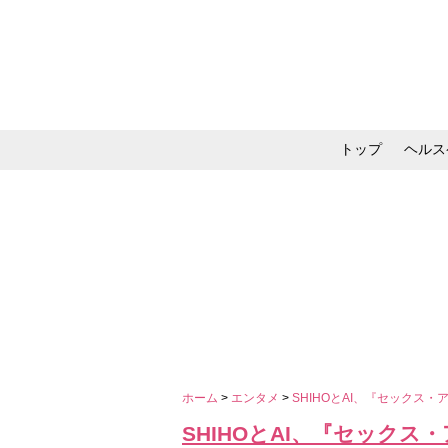
トップ
ヘルス
メイク・コスメ・スキ
ホーム
>
エンタメ
>
SHIHOとAI、『セックス
SHIHOとAI、『セック