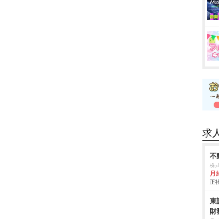
求
不
株
月
正社
東
財