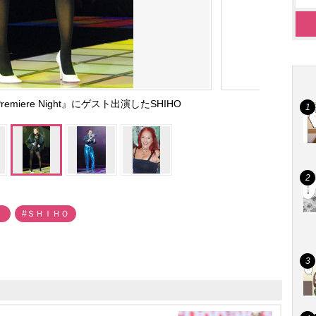
 Premiere Night』にゲスト出演したSHIHO
Ｉ
#ＳＨＩＨＯ