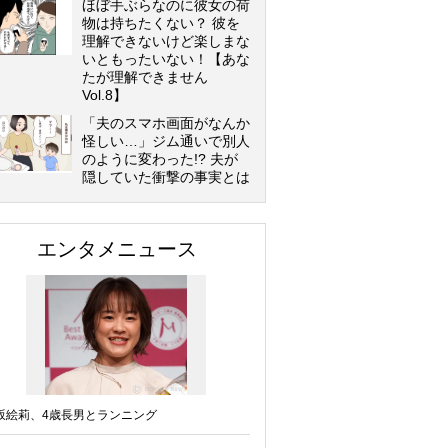
ほぼ手ぶらなのに彼女の荷
物は持ちたくない？ 彼を
理解できないけど楽しまな
いともったいない！【あな
たが理解できません
Vol.8】
「夫のスマホ画面がなんか
怪しい…」ジム通いで別人
のように変わった!? 夫が
隠していた衝撃の事実とは
エンタメニュース
坂絵莉、4歳長男とランニング