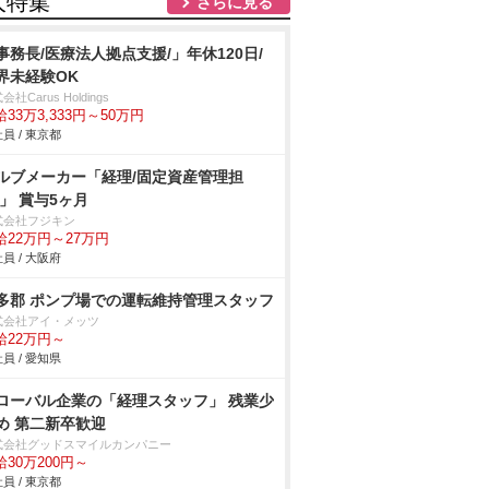
人特集
さらに見る
事務長/医療法人拠点支援/」年休120日/
界未経験OK
会社Carus Holdings
33万3,333円～50万円
員 / 東京都
ルブメーカー「経理/固定資産管理担
/」 賞与5ヶ月
式会社フジキン
給22万円～27万円
員 / 大阪府
多郡 ポンプ場での運転維持管理スタッフ
式会社アイ・メッツ
給22万円～
員 / 愛知県
ローバル企業の「経理スタッフ」 残業少
め 第二新卒歓迎
式会社グッドスマイルカンパニー
給30万200円～
員 / 東京都