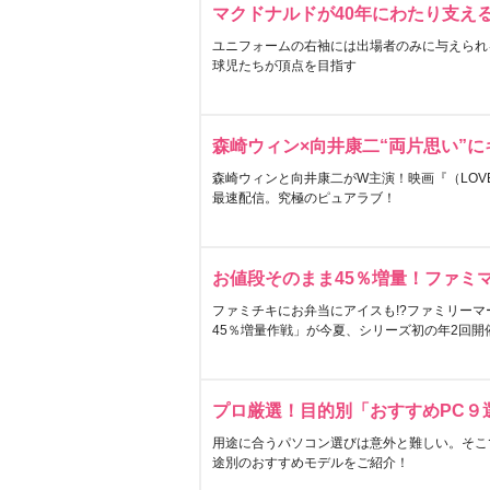
マクドナルドが40年にわたり支え
ユニフォームの右袖には出場者のみに与えられ
球児たちが頂点を目指す
森崎ウィン×向井康二“両片思い”
森崎ウィンと向井康二がW主演！映画『（LOVE S
最速配信。究極のピュアラブ！
お値段そのまま45％増量！ファミ
ファミチキにお弁当にアイスも!?ファミリーマ
45％増量作戦」が今夏、シリーズ初の年2回開
プロ厳選！目的別「おすすめPC９
用途に合うパソコン選びは意外と難しい。そこ
途別のおすすめモデルをご紹介！