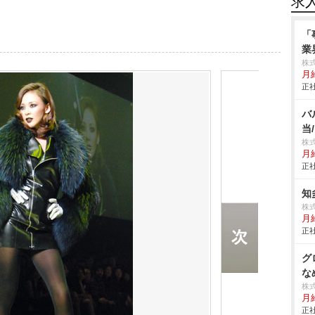
求
「
業
株式
月給
正社
バ
当
株
月
正社
知
株
月
正社
グ
な
株
月
正社