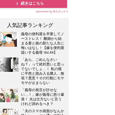
続きはこちら
sponsored by 求人ボックス
人気記事ランキング
義母の便利屋を卒業してノ
ーストレス！ 離婚から始
まる妻と娘の新たな人生に
悔いはなし！【嫁を便利屋
扱いする義母 Vol.44】
「あら、ごめんなさい
ね？」って絶対悪いと思っ
てないでしょ…！ 私の畑
に平然と踏み入る隣人…無
視？悪意？その行動にモヤ
モヤが止まらない
「義母の発言が許せな
い…！」嫁が義母に怒り爆
発！ 夫は仕方ないと言う
けれど諦めるべき？
「夫のスマホ画面がなんか