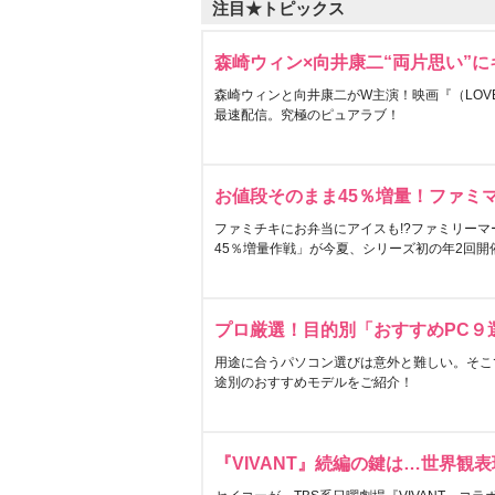
注目★トピックス
森崎ウィン×向井康二“両片思い”
森崎ウィンと向井康二がW主演！映画『（LOVE S
最速配信。究極のピュアラブ！
お値段そのまま45％増量！ファミ
ファミチキにお弁当にアイスも!?ファミリーマ
45％増量作戦」が今夏、シリーズ初の年2回開
プロ厳選！目的別「おすすめPC９
用途に合うパソコン選びは意外と難しい。そこ
途別のおすすめモデルをご紹介！
『VIVANT』続編の鍵は…世界観