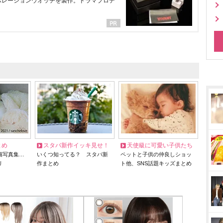
ラボレーションウオッチを製作。ドラマプロデ
とめ
スタバ新作イッキ見せ！
天使級に可愛い子供たち
猫写真集…
いくつ知ってる？ スタバ新
ペットと子供の仲良しショッ
リ
作まとめ
ト他、SNS話題キッズまとめ