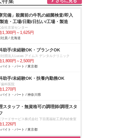
人特集
さらに見る
寮完備」殺菌前の牛乳の細菌検査/即入
/製造・工場/日勤/日払い/工場・製造
式会社京栄センター
1,300円～1,625円
社員 / 北海道
科助手/未経験OK・ブランクOK
社団法人Lucas アイムス デンタルクリニック
1,800円～2,500円
バイト・パート / 東京都
科助手/未経験OK・扶養内勤務OK
下歯科医院
1,270円
バイト・パート / 神奈川県
理スタッフ・無資格可の調理師/調理スタ
フ
京フードサービス株式会社 下目黒福祉工房内給食室
1,226円
バイト・パート / 東京都