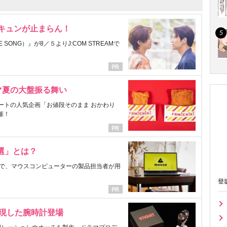
にキュンが止まらん！
ONG）』が8／５よりJ:COM STREAMで
マ夏の大盤振る舞い
ートの人気企画「お値段そのまま おかわり
催！
選」とは？
で、マウスコンピューターの製品担当者が用
登
表現した腕時計登場