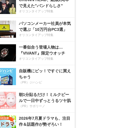
で見えた”バンドらしさ”
オリコンタイアップ特集
パソコンメーカー社員が本気
で選ぶ「10万円台PC3選」
オリコンタイアップ特集
一番似合う登場人物は…
『VIVANT』限定ウオッチ
オリコンタイアップ特集
自販機にピッ！ですぐに買え
ちゃう
（PR）ジハンピ
朝1分貼るだけ！ミルクピー
ルで一日中ずっとうるツヤ肌
（PR）サボリーノ
2026年7月夏ドラマも、注目
作＆話題作が勢ぞろい！