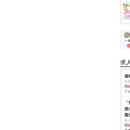
求
歯
医
時給
アル
「
接
製
株
時給