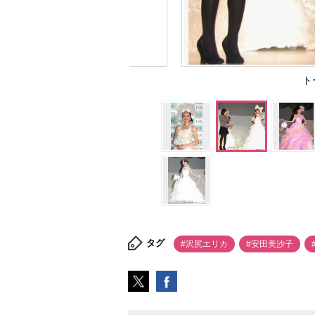
ト
タグ
#沢尻エリカ
#安田美沙子