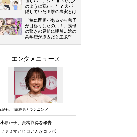
怪しい…」ジム通いで別人
のように変わった!? 夫が
隠していた衝撃の事実とは
「嫁に問題があるから息子
が目移りしたのよ！」義母
の驚きの見解に唖然…嫁の
高学歴が原因だと主張!?
エンタメニュース
坂絵莉、4歳長男とランニング
小原正子、資格取得を報告
ファミマとヒロアカがコラボ