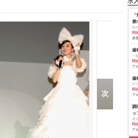
求
「
寮
株
時給
派遣
歯
一般
時給
アル
歯
竹
時給
アル
調
ッ
東
時給
アル