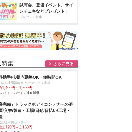
試写会、登壇イベント、サイ
ンチェキなどプレゼント！
プレゼント特集
人特集
さらに見る
科助手/扶養内勤務OK・短時間OK
療法人社団福能会 パークシティ歯科
1,400円～1,800円
バイト・パート / 神奈川県
寮完備」トラックボディコンテナへの溶
/即入寮/製造・工場/日勤/日払い/工場・
造
式会社京栄センター
1,720円～2,150円