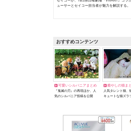
セイコーが、TBS系日曜劇場『VIVANT』コ
ューサーとセイコー担当者が魅力を解説する。
おすすめコンテンツ
可愛いシルバニアまとめ
癒やしの猫ま
『鬼滅の刃』の再現ほか、人
人気タレント猫、
気のシルバニア投稿を公開
キュートな猫ズラ