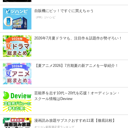
自販機にピッ！ですぐに買えちゃう
（PR）ジハンピ
2026年7月夏ドラマも、注目作＆話題作が勢ぞろい！
【夏アニメ2026】7月期夏の新アニメを一挙紹介！
芸能界を志す10代～20代を応援！オーディション・
スクール情報はDeview
漫画読み放題サブスクおすすめ11選【徹底比較】
オリコン顧客満足度ランキング