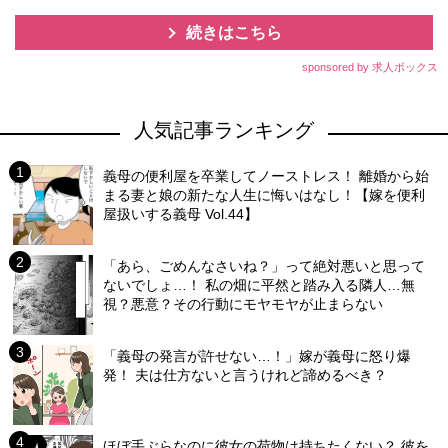
続きはこちら
sponsored by 求人ボックス
人気記事ランキング
義母の便利屋を卒業してノーストレス！ 離婚から始
まる妻と娘の新たな人生に悔いはなし！【嫁を便利
屋扱いする義母 Vol.44】
「あら、ごめんなさいね？」って絶対悪いと思って
ないでしょ…！ 私の畑に平然と踏み入る隣人…無
視？悪意？その行動にモヤモヤが止まらない
「義母の発言が許せない…！」嫁が義母に怒り爆
発！ 夫は仕方ないと言うけれど諦めるべき？
ほぼ手ぶらなのに彼女の荷物は持ちたくない？ 彼を