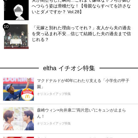
へつらう姿は滑稽だな！【母親ならすべてを許さな
いとダメですか？ Vol.28】
「元嫁と別れた理由ってそれ？」友人から夫の過去
を突っ込まれ不安…信じて結婚した夫の過去まで信
じれる？
eltha イチオシ特集
マクドナルドが40年にわたり支える「小学生の甲子
園」
オリコンタイアップ特集
森崎ウィン×向井康二“両片思い”にキュンが止まら
ん！
オリコンタイアップ特集