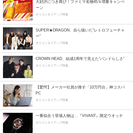
大好評につき再び！ファミマ名物45％増量キャンペ
ーン
オリコンタイアップ特集
SUPER★DRAGON、自ら描いた”レトロフューチャ
ー”
オリコンタイアップ特集
CROWN HEAD、結成1周年で見えた”バンドらしさ”
オリコンタイアップ特集
【驚愕】メーカー社員が推す「10万円台」神コスパ
PC
オリコンタイアップ特集
一番似合う登場人物は…『VIVANT』限定ウオッチ
オリコンタイアップ特集