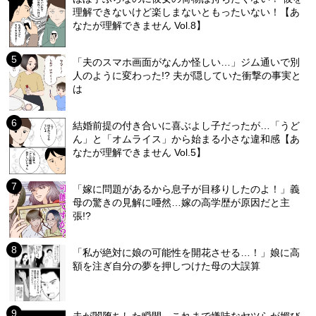
理解できないけど楽しまないともったいない！【あ
なたが理解できません Vol.8】
「夫のスマホ画面がなんか怪しい…」ジム通いで別
人のように変わった!? 夫が隠していた衝撃の事実と
は
結婚前提の付き合いに喜ぶよし子だったが…「うど
ん」と「オムライス」から始まる小さな違和感【あ
なたが理解できません Vol.5】
「嫁に問題があるから息子が目移りしたのよ！」義
母の驚きの見解に唖然…嫁の高学歴が原因だと主
張!?
「私が絶対に娘の可能性を開花させる…！」娘に高
額を注ぎ自分の夢を押しつけた母の大誤算
夫が闇堕ちした瞬間…これまで嫌味なヤツらが媚び