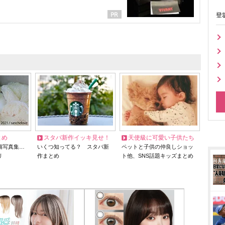
登
とめ
スタバ新作イッキ見せ！
天使級に可愛い子供たち
猫写真集…
いくつ知ってる？ スタバ新
ペットと子供の仲良しショッ
リ
作まとめ
ト他、SNS話題キッズまとめ