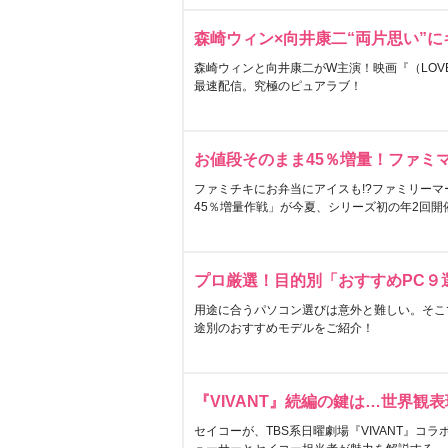
森崎ウィン×向井康二“両片思い”
森崎ウィンと向井康二がW主演！映画『（LOVE S
最速配信。究極のピュアラブ！
お値段そのまま45％増量！ファミ
ファミチキにお弁当にアイスも!?ファミリーマ
45％増量作戦」が今夏、シリーズ初の年2回開
プロ厳選！目的別「おすすめPC９
用途に合うパソコン選びは意外と難しい。そこ
途別のおすすめモデルをご紹介！
『VIVANT』続編の鍵は…世界観
セイコーが、TBS系日曜劇場『VIVANT』コ