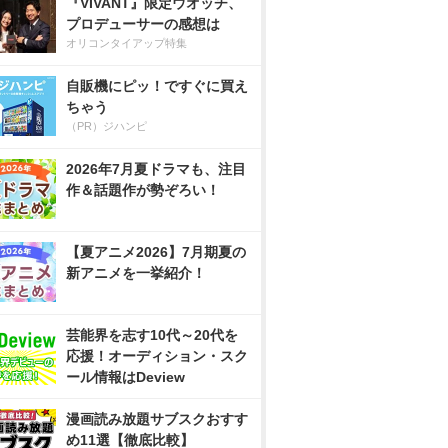
『VIVANT』限定ウオッチ、
プロデューサーの感想は
オリコンタイアップ特集
自販機にピッ！ですぐに買え
ちゃう
（PR）ジハンピ
2026年7月夏ドラマも、注目
作＆話題作が勢ぞろい！
【夏アニメ2026】7月期夏の
新アニメを一挙紹介！
芸能界を志す10代～20代を
応援！オーディション・スク
ール情報はDeview
漫画読み放題サブスクおすす
め11選【徹底比較】