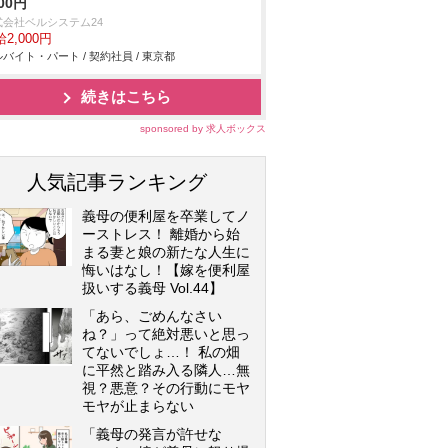
00円
式会社ベルシステム24
2,000円
バイト・パート / 契約社員 / 東京都
続きはこちら
sponsored by 求人ボックス
人気記事ランキング
義母の便利屋を卒業してノ
ーストレス！ 離婚から始
まる妻と娘の新たな人生に
悔いはなし！【嫁を便利屋
扱いする義母 Vol.44】
「あら、ごめんなさい
ね？」って絶対悪いと思っ
てないでしょ…！ 私の畑
に平然と踏み入る隣人…無
視？悪意？その行動にモヤ
モヤが止まらない
「義母の発言が許せな