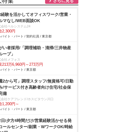
人特集
さらに見る
R経験を活かしてオフィスワーク/営業・
ルマなし/WEB面談OK
式会社ベルシステム24
2,300円
バイト・パート / 契約社員 / 東京都
がい者採用/「調理補助・清掃/三井物産
ループ」
式会社メフォス
213万6,960円～273万円
バイト・パート / 東京都
週2から可」調理スタッフ/無資格可/日勤
み/サービス付き高齢者向け住宅/社会保
完備
式会社ケアフレンド/ホスピタウン川口
1,200円～
バイト・パート / 東京都
2日/夕方4時間だけ/営業経験活かせる発
コールセンター/副業・WワークOK/時給