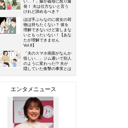
い…！」嫁が義母に怒り爆
発！ 夫は仕方ないと言う
けれど諦めるべき？
ほぼ手ぶらなのに彼女の荷
物は持ちたくない？ 彼を
理解できないけど楽しまな
いともったいない！【あな
たが理解できません
Vol.8】
「夫のスマホ画面がなんか
怪しい…」ジム通いで別人
のように変わった!? 夫が
隠していた衝撃の事実とは
エンタメニュース