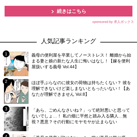
続きはこちら
sponsored by 求人ボックス
人気記事ランキング
義母の便利屋を卒業してノーストレス！ 離婚から始
まる妻と娘の新たな人生に悔いはなし！【嫁を便利
屋扱いする義母 Vol.44】
ほぼ手ぶらなのに彼女の荷物は持ちたくない？ 彼を
理解できないけど楽しまないともったいない！【あ
なたが理解できません Vol.8】
「あら、ごめんなさいね？」って絶対悪いと思って
ないでしょ…！ 私の畑に平然と踏み入る隣人…無
視？悪意？その行動にモヤモヤが止まらない