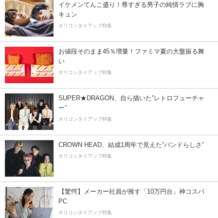
イケメンてんこ盛り！尊すぎる男子の純情ラブに胸
キュン
オリコンタイアップ特集
お値段そのまま45％増量！ファミマ夏の大盤振る舞
い
オリコンタイアップ特集
SUPER★DRAGON、自ら描いた”レトロフューチャ
ー”
オリコンタイアップ特集
CROWN HEAD、結成1周年で見えた”バンドらしさ”
オリコンタイアップ特集
【驚愕】メーカー社員が推す「10万円台」神コスパ
PC
オリコンタイアップ特集