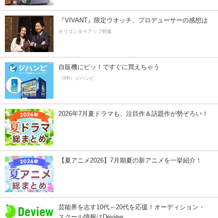
『VIVANT』限定ウオッチ、プロデューサーの感想は
オリコンタイアップ特集
自販機にピッ！ですぐに買えちゃう
（PR）ジハンピ
2026年7月夏ドラマも、注目作＆話題作が勢ぞろい！
【夏アニメ2026】7月期夏の新アニメを一挙紹介！
芸能界を志す10代～20代を応援！オーディション・
スクール情報はDeview