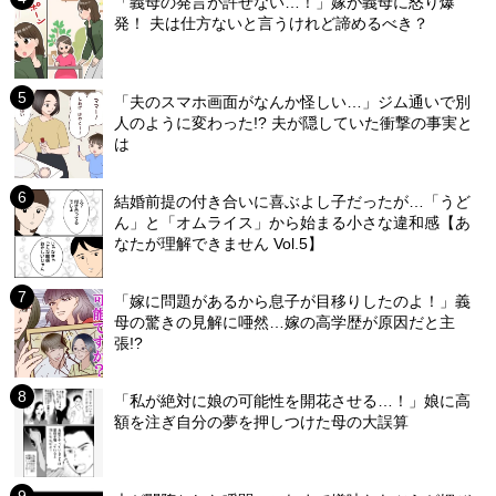
「義母の発言が許せない…！」嫁が義母に怒り爆
発！ 夫は仕方ないと言うけれど諦めるべき？
「夫のスマホ画面がなんか怪しい…」ジム通いで別
人のように変わった!? 夫が隠していた衝撃の事実と
は
結婚前提の付き合いに喜ぶよし子だったが…「うど
ん」と「オムライス」から始まる小さな違和感【あ
なたが理解できません Vol.5】
「嫁に問題があるから息子が目移りしたのよ！」義
母の驚きの見解に唖然…嫁の高学歴が原因だと主
張!?
「私が絶対に娘の可能性を開花させる…！」娘に高
額を注ぎ自分の夢を押しつけた母の大誤算