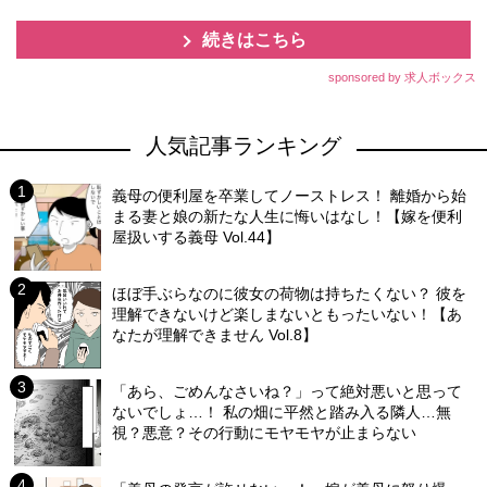
続きはこちら
sponsored by 求人ボックス
人気記事ランキング
義母の便利屋を卒業してノーストレス！ 離婚から始
まる妻と娘の新たな人生に悔いはなし！【嫁を便利
屋扱いする義母 Vol.44】
ほぼ手ぶらなのに彼女の荷物は持ちたくない？ 彼を
理解できないけど楽しまないともったいない！【あ
なたが理解できません Vol.8】
「あら、ごめんなさいね？」って絶対悪いと思って
ないでしょ…！ 私の畑に平然と踏み入る隣人…無
視？悪意？その行動にモヤモヤが止まらない