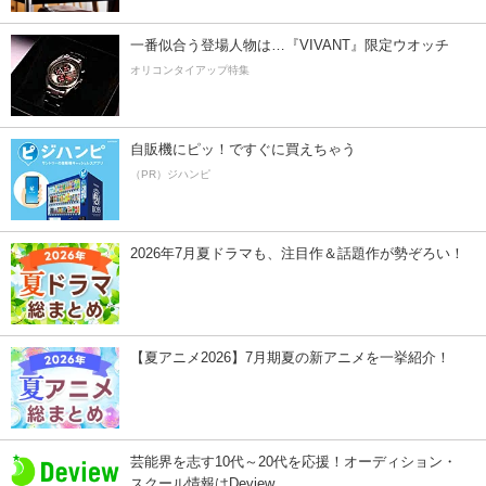
一番似合う登場人物は…『VIVANT』限定ウオッチ
オリコンタイアップ特集
自販機にピッ！ですぐに買えちゃう
（PR）ジハンピ
2026年7月夏ドラマも、注目作＆話題作が勢ぞろい！
【夏アニメ2026】7月期夏の新アニメを一挙紹介！
芸能界を志す10代～20代を応援！オーディション・
スクール情報はDeview