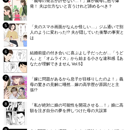
「義母の発言が許せない…！」嫁が義母に怒り爆
発！ 夫は仕方ないと言うけれど諦めるべき？
「夫のスマホ画面がなんか怪しい…」ジム通いで別
人のように変わった!? 夫が隠していた衝撃の事実と
は
結婚前提の付き合いに喜ぶよし子だったが…「うど
ん」と「オムライス」から始まる小さな違和感【あ
なたが理解できません Vol.5】
「嫁に問題があるから息子が目移りしたのよ！」義
母の驚きの見解に唖然…嫁の高学歴が原因だと主
張!?
「私が絶対に娘の可能性を開花させる…！」娘に高
額を注ぎ自分の夢を押しつけた母の大誤算