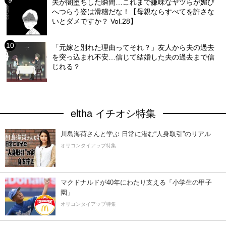
夫が闇堕ちした瞬間…これまで嫌味なヤツらが媚び
へつらう姿は滑稽だな！【母親ならすべてを許さな
いとダメですか？ Vol.28】
「元嫁と別れた理由ってそれ？」友人から夫の過去
を突っ込まれ不安…信じて結婚した夫の過去まで信
じれる？
eltha イチオシ特集
川島海荷さんと学ぶ 日常に潜む“人身取引”のリアル
オリコンタイアップ特集
マクドナルドが40年にわたり支える「小学生の甲子
園」
オリコンタイアップ特集