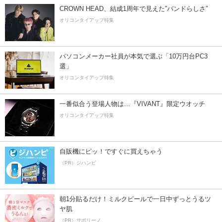
CROWN HEAD、結成1周年で見えた”バンドらしさ”
オリコンタイアップ特集
パソコンメーカー社員が本気で選ぶ「10万円台PC3
選」
オリコンタイアップ特集
一番似合う登場人物は…『VIVANT』限定ウオッチ
オリコンタイアップ特集
自販機にピッ！ですぐに買えちゃう
（PR）ジハンピ
朝1分貼るだけ！ミルクピールで一日中ずっとうるツ
ヤ肌
（PR）サボリーノ