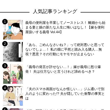
人気記事ランキング
義母の便利屋を卒業してノーストレス！ 離婚から始
まる妻と娘の新たな人生に悔いはなし！【嫁を便利
屋扱いする義母 Vol.44】
「あら、ごめんなさいね？」って絶対悪いと思って
ないでしょ…！ 私の畑に平然と踏み入る隣人…無
視？悪意？その行動にモヤモヤが止まらない
「義母の発言が許せない…！」嫁が義母に怒り爆
発！ 夫は仕方ないと言うけれど諦めるべき？
「夫のスマホ画面がなんか怪しい…」ジム通いで別
人のように変わった!? 夫が隠していた衝撃の事実と
は