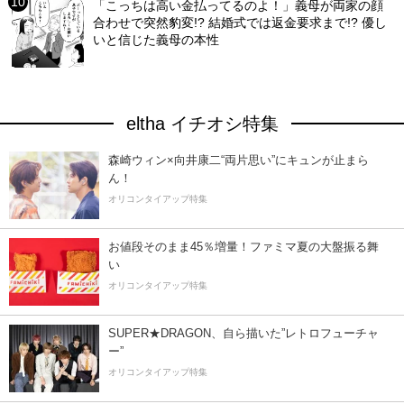
「こっちは高い金払ってるのよ！」義母が両家の顔
合わせで突然豹変!? 結婚式では返金要求まで!? 優し
いと信じた義母の本性
eltha イチオシ特集
森崎ウィン×向井康二“両片思い”にキュンが止まら
ん！
オリコンタイアップ特集
お値段そのまま45％増量！ファミマ夏の大盤振る舞
い
オリコンタイアップ特集
SUPER★DRAGON、自ら描いた”レトロフューチャ
ー”
オリコンタイアップ特集