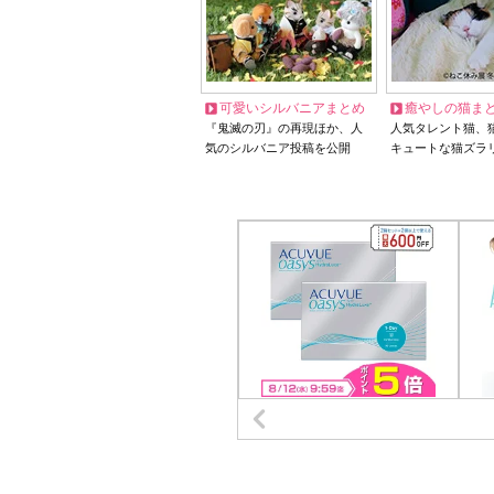
可愛いシルバニアまとめ
癒やしの猫ま
『鬼滅の刃』の再現ほか、人
人気タレント猫、
気のシルバニア投稿を公開
キュートな猫ズラ