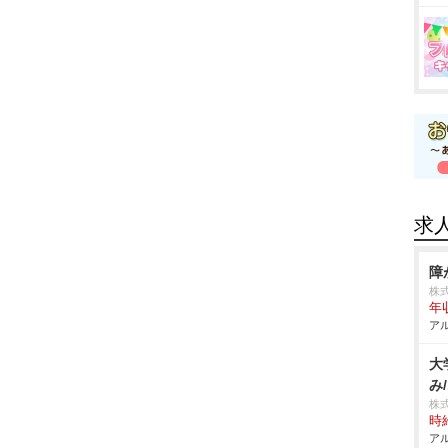
求
障
株
年
アル
大
み
株
時給
アル