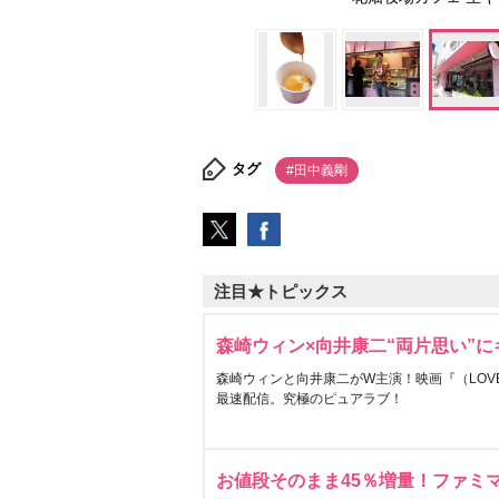
タグ
#田中義剛
注目★トピックス
森崎ウィン×向井康二“両片思い”
森崎ウィンと向井康二がW主演！映画『（LOVE S
最速配信。究極のピュアラブ！
お値段そのまま45％増量！ファミ