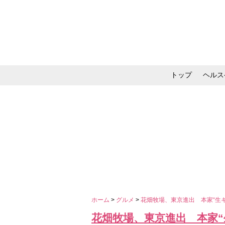
トップ
ヘルス
メイク・コスメ・スキ
ホーム
>
グルメ
>
花畑牧場、東京進出 本家“生
花畑牧場、東京進出 本家