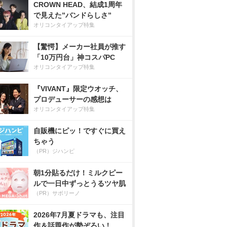
CROWN HEAD、結成1周年
で見えた”バンドらしさ”
オリコンタイアップ特集
【驚愕】メーカー社員が推す
「10万円台」神コスパPC
オリコンタイアップ特集
『VIVANT』限定ウオッチ、
プロデューサーの感想は
オリコンタイアップ特集
自販機にピッ！ですぐに買え
ちゃう
（PR）ジハンピ
朝1分貼るだけ！ミルクピー
ルで一日中ずっとうるツヤ肌
（PR）サボリーノ
2026年7月夏ドラマも、注目
作＆話題作が勢ぞろい！