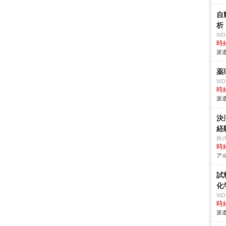
自
析
W
時給
派遣
薬
W
時給
派遣
決
経
株
時給
アル
試
化
W
時給
派遣