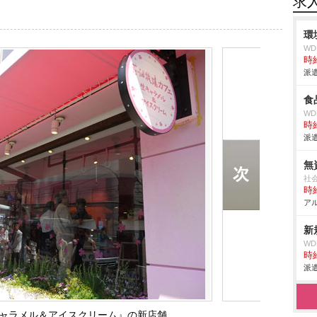
求
環
W
時給
派遣
食
W
時給
派遣
無
社
時給
アル
新
W
時給
派遣
キャラメル＆アイスクリーム』の新店舗