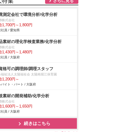
人特集
さらに見る
境測定会社で環境分析/化学分析
DB株式会社
1,700円～1,800円
社員 / 愛知県
品素材の理化学検査業務/化学分析
DB株式会社
1,430円～1,480円
社員 / 大阪府
資格可の調理師/調理スタッフ
会福祉法人太陽福祉会 太陽南堀江保育園
1,200円～
バイト・パート / 大阪府
規素材の開発補助/化学分析
DB株式会社
1,600円～1,650円
社員 / 大阪府
続きはこちら