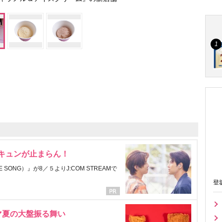
にキュンが止まらん！
ONG）』が8／５よりJ:COM STREAMで
登
マ夏の大盤振る舞い