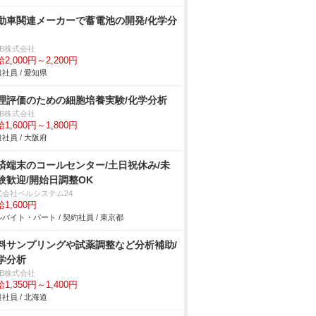
動車関連メーカーで蓄電池の開発/化学分
DB株式会社
2,000円～2,200円
社員 / 愛知県
理評価のための細胞培養実験/化学分析
DB株式会社
1,600円～1,800円
社員 / 大阪府
済端末のコールセンター/土日祝休み/未
験歓迎/開始日調整OK
式会社ベルシステム24
1,600円
バイト・パート / 契約社員 / 東京都
料サンプリングや試薬調整など分析補助/
学分析
DB株式会社
1,350円～1,400円
社員 / 北海道