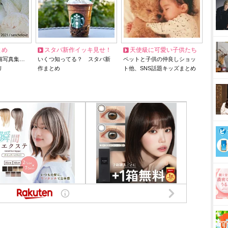
とめ
スタバ新作イッキ見せ！
天使級に可愛い子供たち
猫写真集…
いくつ知ってる？ スタバ新
ペットと子供の仲良しショッ
リ
作まとめ
ト他、SNS話題キッズまとめ