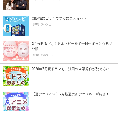
自販機にピッ！ですぐに買えちゃう
（PR）ジハンピ
朝1分貼るだけ！ミルクピールで一日中ずっとうるツ
ヤ肌
（PR）サボリーノ
2026年7月夏ドラマも、注目作＆話題作が勢ぞろい！
【夏アニメ2026】7月期夏の新アニメを一挙紹介！