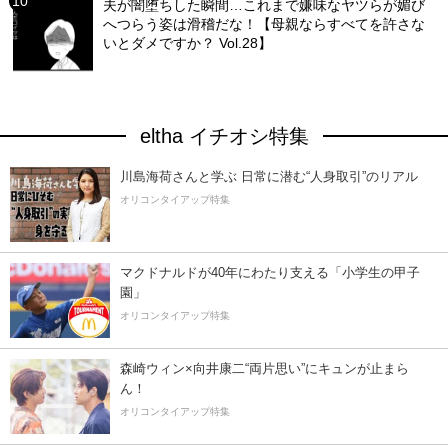
夫が闇堕ちした瞬間…これまで嫌味なヤツらが媚び
へつらう姿は滑稽だな！【母親ならすべてを許さな
いとダメですか？ Vol.28】
eltha イチオシ特集
川島海荷さんと学ぶ 日常に潜む“人身取引”のリアル
オリコンタイアップ特集
マクドナルドが40年にわたり支える「小学生の甲子
園」
オリコンタイアップ特集
森崎ウィン×向井康二“両片思い”にキュンが止まら
ん！
オリコンタイアップ特集