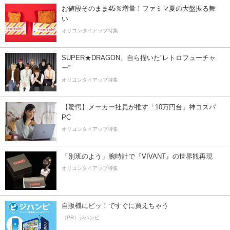
お値段そのまま45％増量！ファミマ夏の大盤振る舞
い
オリコンタイアップ特集
SUPER★DRAGON、自ら描いた”レトロフューチャ
ー”
オリコンタイアップ特集
【驚愕】メーカー社員が推す「10万円台」神コスパ
PC
オリコンタイアップ特集
「別班のよう」腕時計で『VIVANT』の世界観再現
オリコンタイアップ特集
自販機にピッ！ですぐに買えちゃう
（PR）ジハンピ