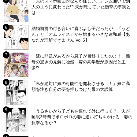
「夫のスマホ画面がなんか怪しい…」ジム通いで別
人のように変わった!? 夫が隠していた衝撃の事実と
は
結婚前提の付き合いに喜ぶよし子だったが…「うど
ん」と「オムライス」から始まる小さな違和感【あ
なたが理解できません Vol.5】
「嫁に問題があるから息子が目移りしたのよ！」義
母の驚きの見解に唖然…嫁の高学歴が原因だと主
張!?
「私が絶対に娘の可能性を開花させる…！」娘に高
額を注ぎ自分の夢を押しつけた母の大誤算
「うるさいから子どもを連れて外に行って？」夫が
睡眠3時間でボロボロの妻に追い打ちをかける…妻の
反撃なるか？