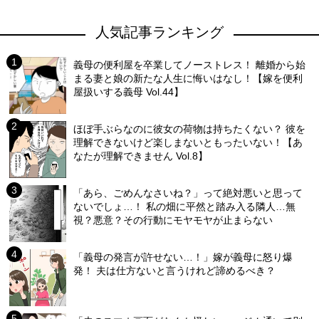
人気記事ランキング
義母の便利屋を卒業してノーストレス！ 離婚から始
まる妻と娘の新たな人生に悔いはなし！【嫁を便利
屋扱いする義母 Vol.44】
ほぼ手ぶらなのに彼女の荷物は持ちたくない？ 彼を
理解できないけど楽しまないともったいない！【あ
なたが理解できません Vol.8】
「あら、ごめんなさいね？」って絶対悪いと思って
ないでしょ…！ 私の畑に平然と踏み入る隣人…無
視？悪意？その行動にモヤモヤが止まらない
「義母の発言が許せない…！」嫁が義母に怒り爆
発！ 夫は仕方ないと言うけれど諦めるべき？