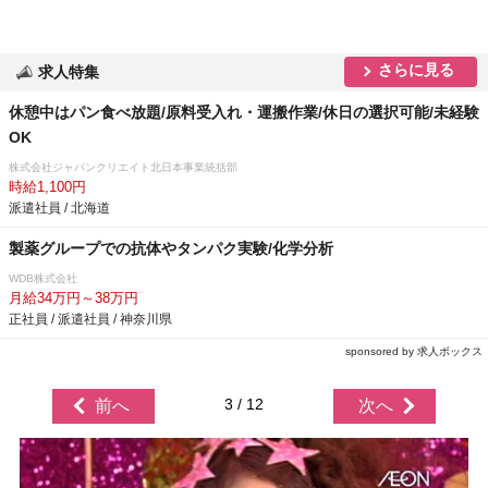
さらに見る
求人特集
休憩中はパン食べ放題/原料受入れ・運搬作業/休日の選択可能/未経験
OK
株式会社ジャパンクリエイト北日本事業統括部
時給1,100円
派遣社員 / 北海道
製薬グループでの抗体やタンパク実験/化学分析
WDB株式会社
月給34万円～38万円
正社員 / 派遣社員 / 神奈川県
sponsored by 求人ボックス
3 / 12
前へ
次へ