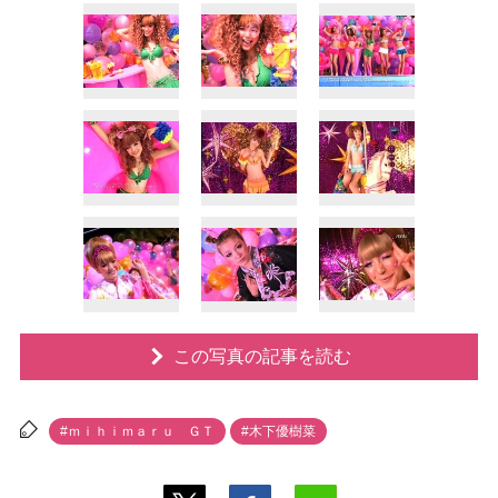
この写真の記事を読む
#ｍｉｈｉｍａｒｕ ＧＴ
#木下優樹菜