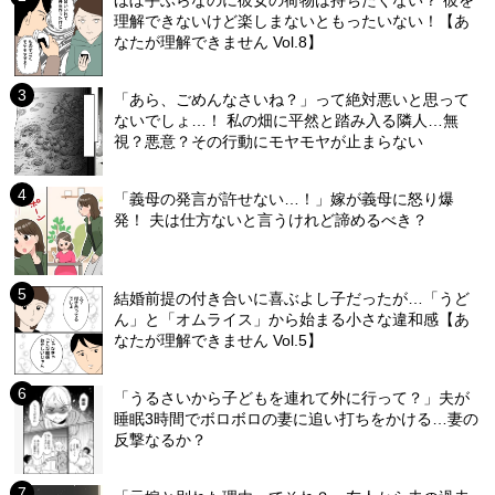
理解できないけど楽しまないともったいない！【あ
なたが理解できません Vol.8】
「あら、ごめんなさいね？」って絶対悪いと思って
ないでしょ…！ 私の畑に平然と踏み入る隣人…無
視？悪意？その行動にモヤモヤが止まらない
「義母の発言が許せない…！」嫁が義母に怒り爆
発！ 夫は仕方ないと言うけれど諦めるべき？
結婚前提の付き合いに喜ぶよし子だったが…「うど
ん」と「オムライス」から始まる小さな違和感【あ
なたが理解できません Vol.5】
「うるさいから子どもを連れて外に行って？」夫が
睡眠3時間でボロボロの妻に追い打ちをかける…妻の
反撃なるか？