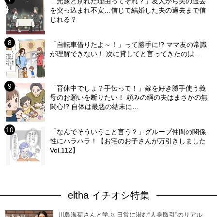
「元嫁と別れた理由ってそれ？」友人から夫の過去
を突っ込まれ不安…信じて結婚した夫の過去まで信
じれる？
「自転車借りたよ～！」って勝手に!? ママ友の常識
が理解できない！ 次に貸してと言ってきたのは…
「育休中でしょ？手伝って！」嫁を好き勝手使う義
母のお願いを断りたい！ 頼みの綱の夫はまさかの無
関心!? 自体は最悪の結末に…
「なんでそういうこと言う？」グループ仲間の関係
性にハラハラ！【お宅のお子さんが万引きしました
Vol.112】
eltha イチオシ特集
川島海荷さんと学ぶ 日常に潜む“人身取引”のリアル