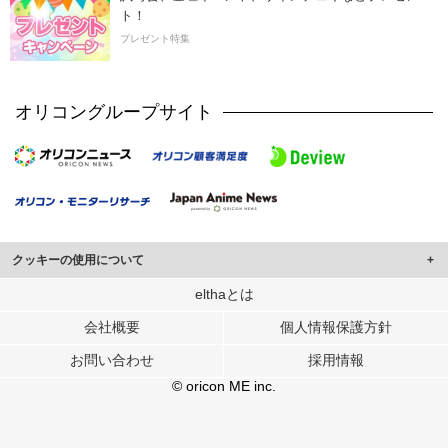
ト！
プレゼント特集
オリコングループサイト
クッキーの使用について
このサイトでは Cookie を使用して、ユーザーに合わせたコンテンツや広告の
elthaとは
表示、ソーシャル メディア機能の提供、広告の表示回数やクリック数の測定を
会社概要
個人情報保護方針
行っています。
また、ユーザーによるサイトの利用状況についても情報を収集し、ソーシャル
お問い合わせ
採用情報
メディアや広告配信、データ解析の各パートナーに提供しています。
各パートナーは、この情報とユーザーが各パートナーに提供した他の情報や、
© oricon ME inc.
ユーザーが各パートナーのサービスを使用したときに収集した他の情報を組み
合わせて使用することがあります。