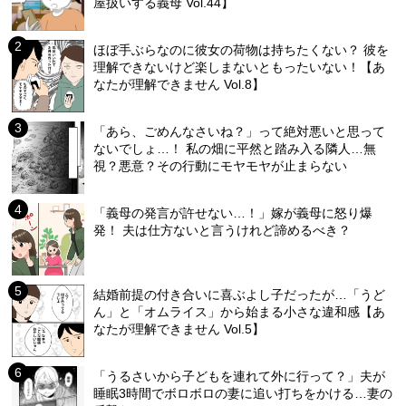
屋扱いする義母 Vol.44】
ほぼ手ぶらなのに彼女の荷物は持ちたくない？ 彼を
理解できないけど楽しまないともったいない！【あ
なたが理解できません Vol.8】
「あら、ごめんなさいね？」って絶対悪いと思って
ないでしょ…！ 私の畑に平然と踏み入る隣人…無
視？悪意？その行動にモヤモヤが止まらない
「義母の発言が許せない…！」嫁が義母に怒り爆
発！ 夫は仕方ないと言うけれど諦めるべき？
結婚前提の付き合いに喜ぶよし子だったが…「うど
ん」と「オムライス」から始まる小さな違和感【あ
なたが理解できません Vol.5】
「うるさいから子どもを連れて外に行って？」夫が
睡眠3時間でボロボロの妻に追い打ちをかける…妻の