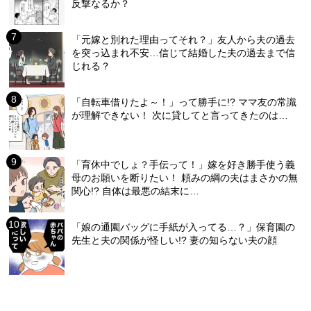
反撃なるか？
「元嫁と別れた理由ってそれ？」友人から夫の過去
を突っ込まれ不安…信じて結婚した夫の過去まで信
じれる？
「自転車借りたよ～！」って勝手に!? ママ友の常識
が理解できない！ 次に貸してと言ってきたのは…
「育休中でしょ？手伝って！」嫁を好き勝手使う義
母のお願いを断りたい！ 頼みの綱の夫はまさかの無
関心!? 自体は最悪の結末に…
「娘の通園バッグに手紙が入ってる…？」保育園の
先生と夫の関係が怪しい!? 妻の知らない夫の顔