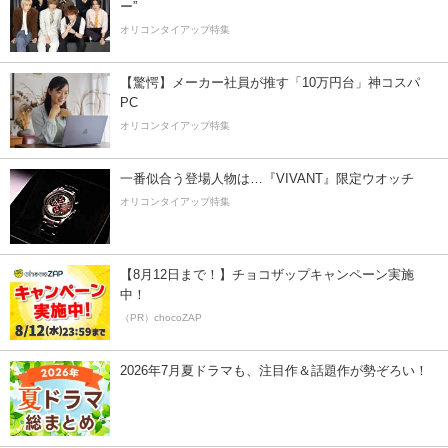
ー”
オリコンタイアップ特集
【驚愕】メーカー社員が推す「10万円台」神コスパ
PC
オリコンタイアップ特集
一番似合う登場人物は…『VIVANT』限定ウオッチ
オリコンタイアップ特集
【8月12日まで！】チョコザップキャンペーン実施
中！
（PR）chocoZAP
2026年7月夏ドラマも、注目作＆話題作が勢ぞろい！