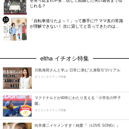
を突っ込まれ不安…信じて結婚した夫の過去まで信
じれる？
「自転車借りたよ～！」って勝手に!? ママ友の常識
が理解できない！ 次に貸してと言ってきたのは…
eltha イチオシ特集
川島海荷さんと学ぶ 日常に潜む“人身取引”のリアル
オリコンタイアップ特集
マクドナルドが40年にわたり支える「小学生の甲子
園」
オリコンタイアップ特集
向井康二イケメンすぎ！純愛『（LOVE SONG）』