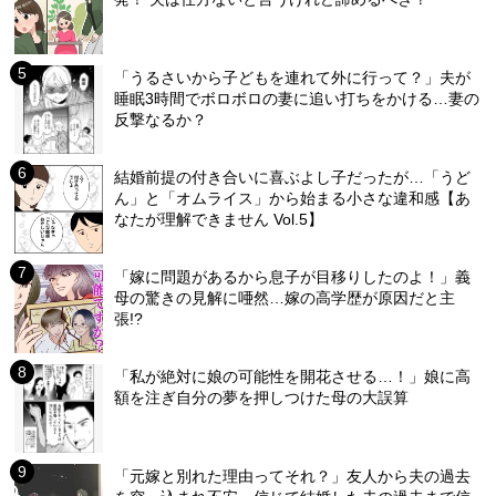
「うるさいから子どもを連れて外に行って？」夫が
睡眠3時間でボロボロの妻に追い打ちをかける…妻の
反撃なるか？
結婚前提の付き合いに喜ぶよし子だったが…「うど
ん」と「オムライス」から始まる小さな違和感【あ
なたが理解できません Vol.5】
「嫁に問題があるから息子が目移りしたのよ！」義
母の驚きの見解に唖然…嫁の高学歴が原因だと主
張!?
「私が絶対に娘の可能性を開花させる…！」娘に高
額を注ぎ自分の夢を押しつけた母の大誤算
「元嫁と別れた理由ってそれ？」友人から夫の過去