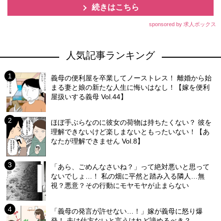
続きはこちら
sponsored by 求人ボックス
人気記事ランキング
義母の便利屋を卒業してノーストレス！ 離婚から始
まる妻と娘の新たな人生に悔いはなし！【嫁を便利
屋扱いする義母 Vol.44】
ほぼ手ぶらなのに彼女の荷物は持ちたくない？ 彼を
理解できないけど楽しまないともったいない！【あ
なたが理解できません Vol.8】
「あら、ごめんなさいね？」って絶対悪いと思って
ないでしょ…！ 私の畑に平然と踏み入る隣人…無
視？悪意？その行動にモヤモヤが止まらない
「義母の発言が許せない…！」嫁が義母に怒り爆
発！ 夫は仕方ないと言うけれど諦めるべき？