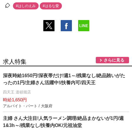
#はしのえみ
#はるな愛
さらに見る
求人特集
深夜時給1650円!深夜帯だけ!週1～/残業なし/絶品賄いがた
ったの1円/主婦さん活躍中!/扶養内可/四天王
四天王 道頓堀店
時給1,650円
アルバイト・パート / 大阪府
主婦 さん大注目!人気ラーメン調理/絶品まかないが1円/週
1&3h～/残業なし/扶養内OK/元祖油堂