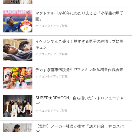
マクドナルドが40年にわたり支える「小学生の甲子
園」
オリコンタイアップ特集
イケメンてんこ盛り！尊すぎる男子の純情ラブに胸
キュン
オリコンタイアップ特集
デカすぎ都市伝説発生!?ファミマ45％増量作戦再来
オリコンタイアップ特集
SUPER★DRAGON、自ら描いた”レトロフューチャ
ー”
オリコンタイアップ特集
【驚愕】メーカー社員が推す「10万円台」神コスパ