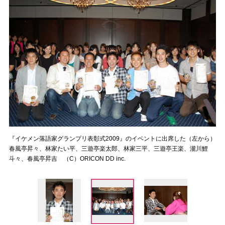
『イケメン落語家グランプリ表彰式2009』のイベントに出席した（左から）
春風亭昇々、林家たい平、三遊亭楽太郎、林家三平、三遊亭王楽、瀧川鯉
斗々、春風亭昇吉 （C）ORICON DD inc.