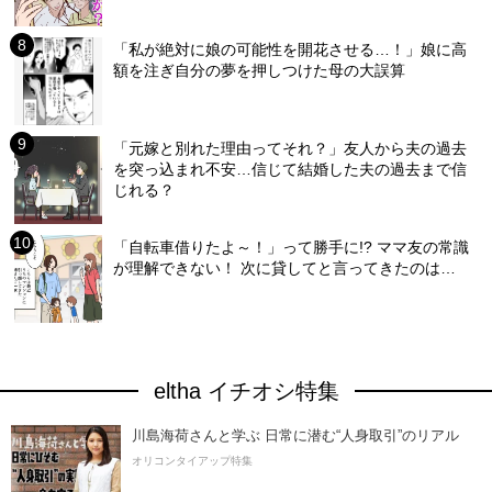
「私が絶対に娘の可能性を開花させる…！」娘に高
額を注ぎ自分の夢を押しつけた母の大誤算
「元嫁と別れた理由ってそれ？」友人から夫の過去
を突っ込まれ不安…信じて結婚した夫の過去まで信
じれる？
「自転車借りたよ～！」って勝手に!? ママ友の常識
が理解できない！ 次に貸してと言ってきたのは…
eltha イチオシ特集
川島海荷さんと学ぶ 日常に潜む“人身取引”のリアル
オリコンタイアップ特集