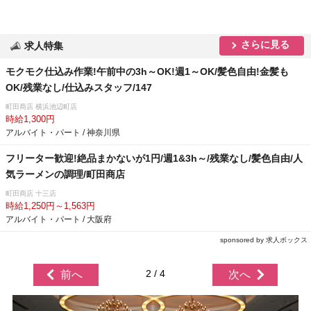
さらに見る
求人特集
モクモク仕込み作業!午前中の3h～OK!週1～OK/髪色自由!金髪も
OK/残業なし/仕込みスタッフ/147
町田商店 横浜池辺町店
時給1,300円
アルバイト・パート / 神奈川県
フリーター歓迎!絶品まかないが1円/週1&3h～/残業なし/髪色自由/人
気ラーメンの調理/町田商店
町田商店 十三店
時給1,250円～1,563円
アルバイト・パート / 大阪府
sponsored by 求人ボックス
2 / 4
前へ
次へ