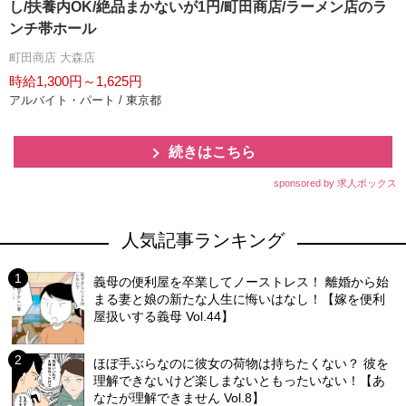
し/扶養内OK/絶品まかないが1円/町田商店/ラーメン店のラ
ンチ帯ホール
町田商店 大森店
時給1,300円～1,625円
アルバイト・パート / 東京都
続きはこちら
sponsored by 求人ボックス
人気記事ランキング
義母の便利屋を卒業してノーストレス！ 離婚から始
まる妻と娘の新たな人生に悔いはなし！【嫁を便利
屋扱いする義母 Vol.44】
ほぼ手ぶらなのに彼女の荷物は持ちたくない？ 彼を
理解できないけど楽しまないともったいない！【あ
なたが理解できません Vol.8】