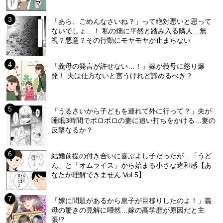
「あら、ごめんなさいね？」って絶対悪いと思って
ないでしょ…！ 私の畑に平然と踏み入る隣人…無
視？悪意？その行動にモヤモヤが止まらない
「義母の発言が許せない…！」嫁が義母に怒り爆
発！ 夫は仕方ないと言うけれど諦めるべき？
「うるさいから子どもを連れて外に行って？」夫が
睡眠3時間でボロボロの妻に追い打ちをかける…妻の
反撃なるか？
結婚前提の付き合いに喜ぶよし子だったが…「うど
ん」と「オムライス」から始まる小さな違和感【あ
なたが理解できません Vol.5】
「嫁に問題があるから息子が目移りしたのよ！」義
母の驚きの見解に唖然…嫁の高学歴が原因だと主
張!?