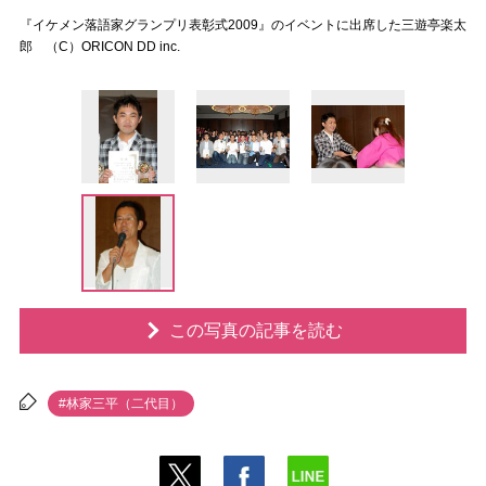
『イケメン落語家グランプリ表彰式2009』のイベントに出席した三遊亭楽太
郎 （C）ORICON DD inc.
この写真の記事を読む
#林家三平（二代目）