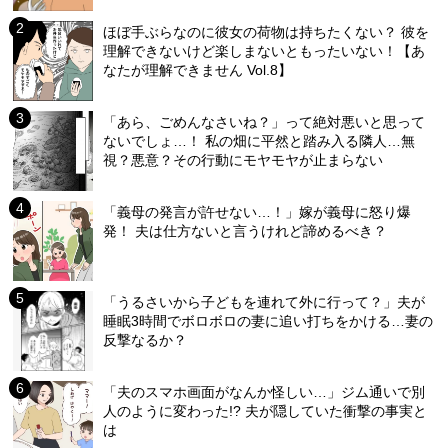
ほぼ手ぶらなのに彼女の荷物は持ちたくない？ 彼を
理解できないけど楽しまないともったいない！【あ
なたが理解できません Vol.8】
「あら、ごめんなさいね？」って絶対悪いと思って
ないでしょ…！ 私の畑に平然と踏み入る隣人…無
視？悪意？その行動にモヤモヤが止まらない
「義母の発言が許せない…！」嫁が義母に怒り爆
発！ 夫は仕方ないと言うけれど諦めるべき？
「うるさいから子どもを連れて外に行って？」夫が
睡眠3時間でボロボロの妻に追い打ちをかける…妻の
反撃なるか？
「夫のスマホ画面がなんか怪しい…」ジム通いで別
人のように変わった!? 夫が隠していた衝撃の事実と
は