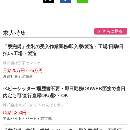
さらに見る
求人特集
「寮完備」生乳の受入作業業務/即入寮/製造・工場/日勤/日
払い/工場・製造
株式会社京栄センター
月給20万円～25万円
派遣社員 / 北海道
ベビーシッター/履歴書不要・即日勤務OK/WEB面接で当日
内定も可/直行直帰OK/週2～OK
株式会社アズスタッフ わんぱくランド
時給1,350円～
アルバイト・パート / 東京都