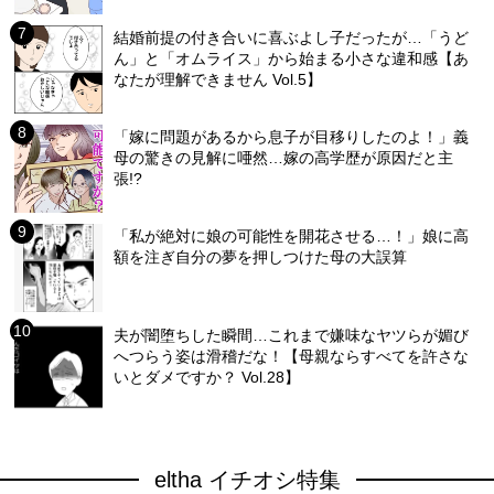
結婚前提の付き合いに喜ぶよし子だったが…「うど
ん」と「オムライス」から始まる小さな違和感【あ
なたが理解できません Vol.5】
「嫁に問題があるから息子が目移りしたのよ！」義
母の驚きの見解に唖然…嫁の高学歴が原因だと主
張!?
「私が絶対に娘の可能性を開花させる…！」娘に高
額を注ぎ自分の夢を押しつけた母の大誤算
夫が闇堕ちした瞬間…これまで嫌味なヤツらが媚び
へつらう姿は滑稽だな！【母親ならすべてを許さな
いとダメですか？ Vol.28】
eltha イチオシ特集