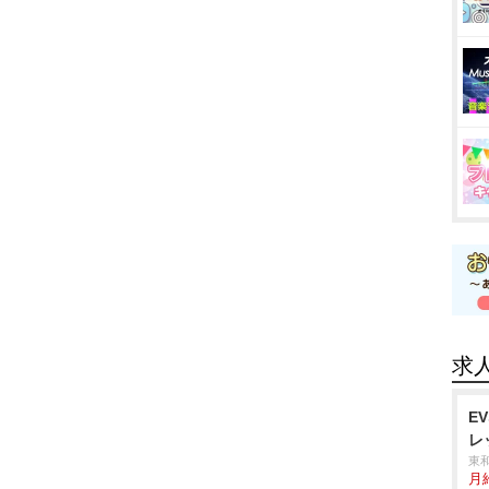
求
E
レ
東
月