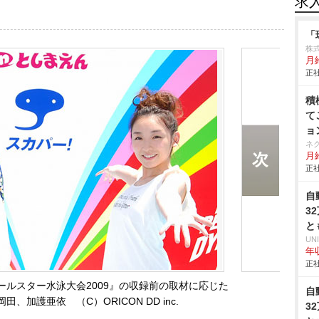
求
「
株
月
正社
積
て
ョ
ネ
月給
正社
自
3
と
UN
年収
正社
ルスター水泳大会2009』の収録前の取材に応じた
自
、加護亜依 （C）ORICON DD inc.
3