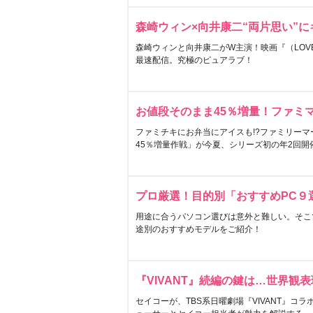
森崎ウィン×向井康二“両片思い”
森崎ウィンと向井康二がW主演！映画『（LOVE S
最速配信。究極のピュアラブ！
お値段そのまま45％増量！ファミ
ファミチキにお弁当にアイスも!?ファミリーマ
45％増量作戦」が今夏、シリーズ初の年2回開
プロ厳選！目的別「おすすめPC９
用途に合うパソコン選びは意外と難しい。そこ
途別のおすすめモデルをご紹介！
『VIVANT』続編の鍵は…世界観
セイコーが、TBS系日曜劇場『VIVANT』コ