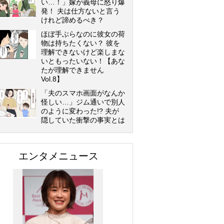
い…！」嫁が義母に怒り爆
発！ 夫は仕方ないと言う
けれど諦めるべき？
ほぼ手ぶらなのに彼女の荷
物は持ちたくない？ 彼を
理解できないけど楽しまな
いともったいない！【あな
たが理解できません
Vol.8】
「夫のスマホ画面がなんか
怪しい…」ジム通いで別人
のように変わった!? 夫が
隠していた衝撃の事実とは
エンタメニュース