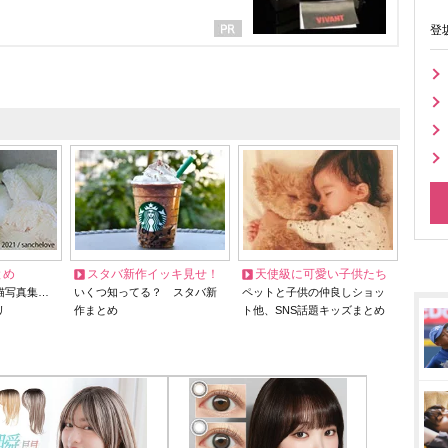
登
とめ
スタバ新作イッキ見せ！
天使級に可愛い子供たち
猫写真集…
いくつ知ってる？ スタバ新
ペットと子供の仲良しショッ
リ
作まとめ
ト他、SNS話題キッズまとめ