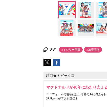
タグ
#イジリー岡田
#加護亜依
注目★トピックス
マクドナルドが40年にわたり支え
ユニフォームの右袖には出場者のみに与えられ
球児たちが頂点を目指す