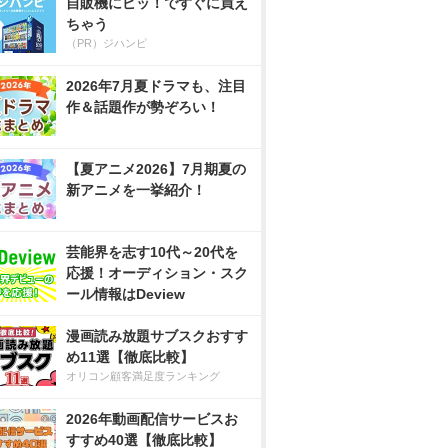
自販機にピッ！ですぐに買え
ちゃう
（PR）ジハンピ
2026年7月夏ドラマも、注目
作＆話題作が勢ぞろい！
【夏アニメ2026】7月期夏の
新アニメを一挙紹介！
芸能界を志す10代～20代を
応援！オーディション・スク
ール情報はDeview
漫画読み放題サブスクおすす
め11選【徹底比較】
オリコン顧客満足度ランキング
2026年動画配信サービスお
すすめ40選【徹底比較】