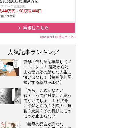
もに充実した働き方を
クステージ寝屋川店
448万円～901万6,000円
員 / 大阪府
続きはこちら
sponsored by 求人ボックス
人気記事ランキング
義母の便利屋を卒業してノ
ーストレス！ 離婚から始
まる妻と娘の新たな人生に
悔いはなし！【嫁を便利屋
扱いする義母 Vol.44】
「あら、ごめんなさい
ね？」って絶対悪いと思っ
てないでしょ…！ 私の畑
に平然と踏み入る隣人…無
視？悪意？その行動にモヤ
モヤが止まらない
「義母の発言が許せな