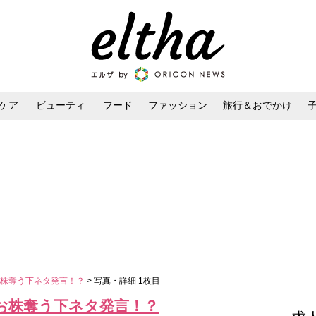
ケア
ビューティ
フード
ファッション
旅行＆おでかけ
ンケア
ダイエット・ボディケア
ヘアスタイル・ヘアアレンジ
お株奪う下ネタ発言！？
> 写真・詳細 1枚目
お株奪う下ネタ発言！？