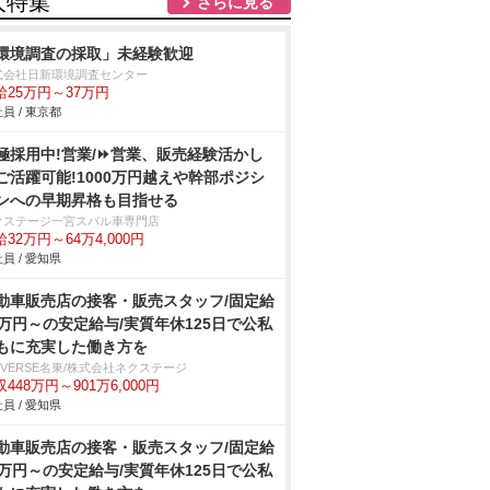
人特集
さらに見る
環境調査の採取」未経験歓迎
式会社日新環境調査センター
給25万円～37万円
員 / 東京都
極採用中!営業/⏩️営業、販売経験活かし
ご活躍可能!1000万円越えや幹部ポジシ
ンへの早期昇格も目指せる
クステージ一宮スバル車専門店
32万円～64万4,000円
員 / 愛知県
動車販売店の接客・販売スタッフ/固定給
2万円～の安定給与/実質年休125日で公私
もに充実した働き方を
IVERSE名東/株式会社ネクステージ
448万円～901万6,000円
員 / 愛知県
動車販売店の接客・販売スタッフ/固定給
2万円～の安定給与/実質年休125日で公私