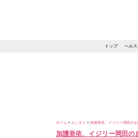
トップ
ヘルス
メイク・コスメ・スキ
ホーム
>
エンタメ
>
加護亜依、イジリー岡田の
加護亜依、イジリー岡田の