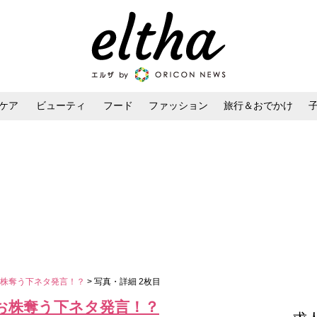
ケア
ビューティ
フード
ファッション
旅行＆おでかけ
ンケア
ダイエット・ボディケア
ヘアスタイル・ヘアアレンジ
お株奪う下ネタ発言！？
> 写真・詳細 2枚目
お株奪う下ネタ発言！？