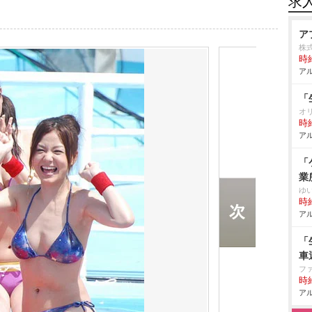
求
ア
株
時給
アル
「
オ
時給
アル
「
業
ゆ
時給
アル
「
車
フ
時給
アル