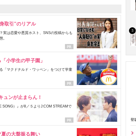
身取引”のリアル
？実は恋愛や悪質ホスト、SNSの投稿からも
態。
る「小学生の甲子園」
る「マクドナルド・ワッペン」をつけて学童
にキュンが止まらん！
ONG）』が8／５よりJ:COM STREAMで
登
マ夏の大盤振る舞い