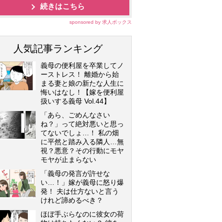
続きはこちら
sponsored by 求人ボックス
人気記事ランキング
義母の便利屋を卒業してノ
ーストレス！ 離婚から始
まる妻と娘の新たな人生に
悔いはなし！【嫁を便利屋
扱いする義母 Vol.44】
「あら、ごめんなさい
ね？」って絶対悪いと思っ
てないでしょ…！ 私の畑
に平然と踏み入る隣人…無
視？悪意？その行動にモヤ
モヤが止まらない
「義母の発言が許せな
い…！」嫁が義母に怒り爆
発！ 夫は仕方ないと言う
けれど諦めるべき？
ほぼ手ぶらなのに彼女の荷