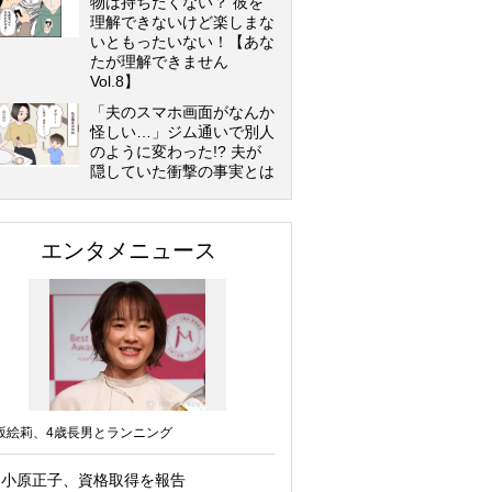
物は持ちたくない？ 彼を
理解できないけど楽しまな
いともったいない！【あな
たが理解できません
Vol.8】
「夫のスマホ画面がなんか
怪しい…」ジム通いで別人
のように変わった!? 夫が
隠していた衝撃の事実とは
エンタメニュース
坂絵莉、4歳長男とランニング
小原正子、資格取得を報告