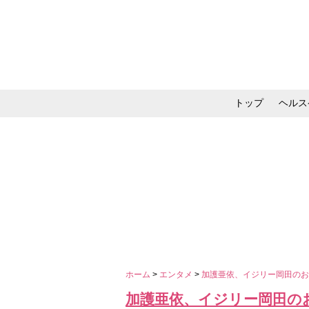
トップ
ヘルス
メイク・コスメ・スキ
ホーム
>
エンタメ
>
加護亜依、イジリー岡田の
加護亜依、イジリー岡田の