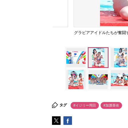
グラビアアイドルたちが奮闘す
タグ
#イジリー岡田
#加護亜依