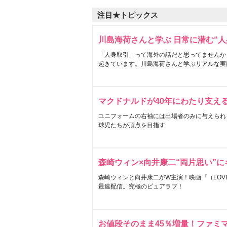
注目★トピックス
川島海荷さんと学ぶ 日常に潜む“人
「人身取引」って海外の話だと思ってませんか
起きています。川島海荷さんと学ぶリアルな実
マクドナルドが40年にわたり支え
ユニフォームの右袖には出場者のみに与えられ
球児たちが頂点を目指す
森崎ウィン×向井康二“両片思い”
森崎ウィンと向井康二がW主演！映画『（LOVE S
最速配信。究極のピュアラブ！
お値段そのまま45％増量！ファミ