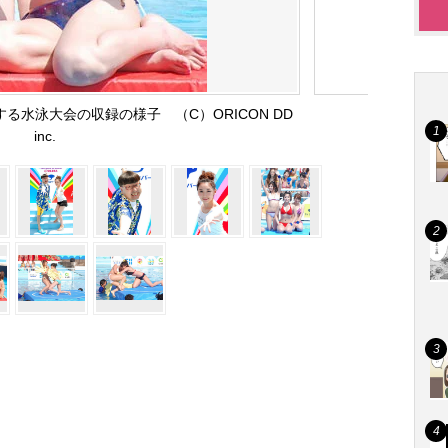
る水泳大会の収録の様子 （C）ORICON DD
inc.