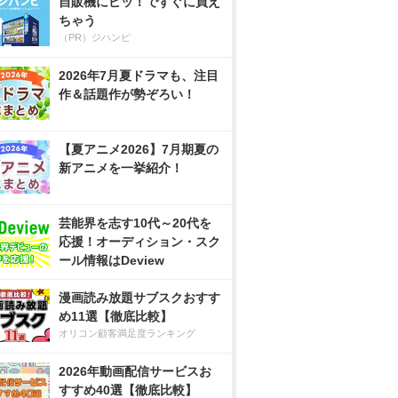
自販機にピッ！ですぐに買え
ちゃう
（PR）ジハンピ
2026年7月夏ドラマも、注目
作＆話題作が勢ぞろい！
【夏アニメ2026】7月期夏の
新アニメを一挙紹介！
芸能界を志す10代～20代を
応援！オーディション・スク
ール情報はDeview
漫画読み放題サブスクおすす
め11選【徹底比較】
オリコン顧客満足度ランキング
2026年動画配信サービスお
すすめ40選【徹底比較】