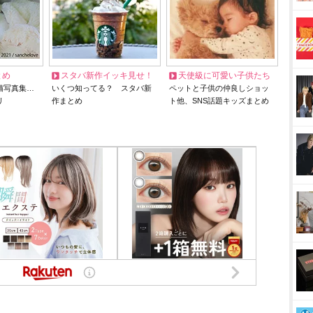
とめ
スタバ新作イッキ見せ！
天使級に可愛い子供たち
猫写真集…
いくつ知ってる？ スタバ新
ペットと子供の仲良しショッ
リ
作まとめ
ト他、SNS話題キッズまとめ