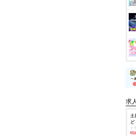
求
土
ど
ト
時給