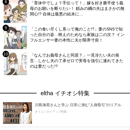
「育休中でしょ？手伝って！」嫁を好き勝手使う義
母のお願いを断りたい！ 頼みの綱の夫はまさかの無
関心!? 自体は最悪の結末に…
「この食い尽くし系って俺のこと!?」妻のSNSで知
った自分の姿…映えのためなら家族は二の次？ イン
フルエンサー妻の本性に夫が限界寸前！
「なんでお義母さんと同居？」一見冷たい夫の発
言…しかし夫の了承ゼロで実母を強引に連れてきた
のは妻だった!?
eltha イチオシ特集
川島海荷さんと学ぶ 日常に潜む“人身取引”のリアル
オリコンタイアップ特集