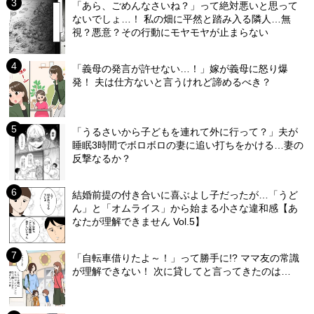
「あら、ごめんなさいね？」って絶対悪いと思って
ないでしょ…！ 私の畑に平然と踏み入る隣人…無
視？悪意？その行動にモヤモヤが止まらない
「義母の発言が許せない…！」嫁が義母に怒り爆
発！ 夫は仕方ないと言うけれど諦めるべき？
「うるさいから子どもを連れて外に行って？」夫が
睡眠3時間でボロボロの妻に追い打ちをかける…妻の
反撃なるか？
結婚前提の付き合いに喜ぶよし子だったが…「うど
ん」と「オムライス」から始まる小さな違和感【あ
なたが理解できません Vol.5】
「自転車借りたよ～！」って勝手に!? ママ友の常識
が理解できない！ 次に貸してと言ってきたのは…