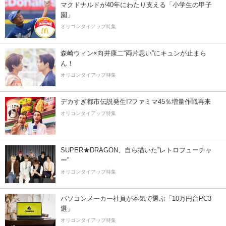
マクドナルドが40年にわたり支える「小学生の甲子
園」
オリコンタイアップ特集
森崎ウィン×向井康二“両片思い”にキュンが止まら
ん！
オリコンタイアップ特集
デカすぎ都市伝説発生!?ファミマ45％増量作戦再来
オリコンタイアップ特集
SUPER★DRAGON、自ら描いた”レトロフューチャ
ー”
オリコンタイアップ特集
パソコンメーカー社員が本気で選ぶ「10万円台PC3
選」
オリコンタイアップ特集