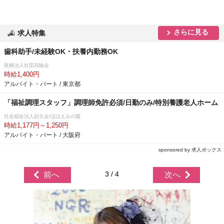
さらに見る
求人特集
歯科助手/未経験OK・扶養内勤務OK
医療法人社団高輪会
時給1,400円
アルバイト・パート / 東京都
「福祉調理スタッフ」調理師免許必須/日勤のみ/特別養護老人ホーム
社会福祉法人起生会/ほほえみの園
時給1,177円～1,250円
アルバイト・パート / 大阪府
sponsored by 求人ボックス
3 / 4
前へ
次へ