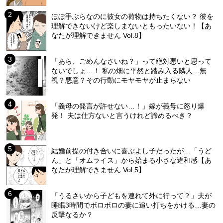
ほぼ手ぶらなのに彼女の荷物は持ちたくない？ 彼を
理解できないけど楽しまないともったいない！【あ
なたが理解できません Vol.8】
「あら、ごめんなさいね？」って絶対悪いと思って
ないでしょ…！ 私の畑に平然と踏み入る隣人…無
視？悪意？その行動にモヤモヤが止まらない
「義母の発言が許せない…！」嫁が義母に怒り爆
発！ 夫は仕方ないと言うけれど諦めるべき？
結婚前提の付き合いに喜ぶよし子だったが…「うど
ん」と「オムライス」から始まる小さな違和感【あ
なたが理解できません Vol.5】
「うるさいから子どもを連れて外に行って？」夫が
睡眠3時間でボロボロの妻に追い打ちをかける…妻の
反撃なるか？