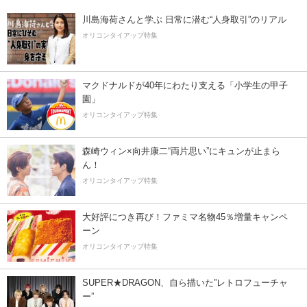
川島海荷さんと学ぶ 日常に潜む“人身取引”のリアル
オリコンタイアップ特集
マクドナルドが40年にわたり支える「小学生の甲子
園」
オリコンタイアップ特集
森崎ウィン×向井康二“両片思い”にキュンが止まら
ん！
オリコンタイアップ特集
大好評につき再び！ファミマ名物45％増量キャンペ
ーン
オリコンタイアップ特集
SUPER★DRAGON、自ら描いた”レトロフューチャ
ー”