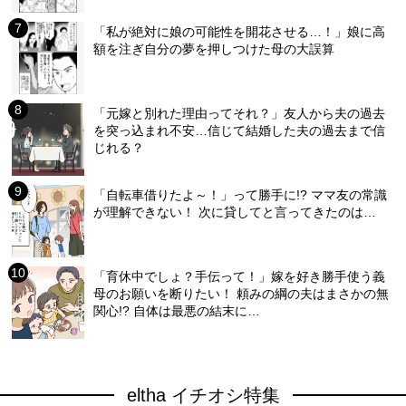
「私が絶対に娘の可能性を開花させる…！」娘に高
額を注ぎ自分の夢を押しつけた母の大誤算
「元嫁と別れた理由ってそれ？」友人から夫の過去
を突っ込まれ不安…信じて結婚した夫の過去まで信
じれる？
「自転車借りたよ～！」って勝手に!? ママ友の常識
が理解できない！ 次に貸してと言ってきたのは…
「育休中でしょ？手伝って！」嫁を好き勝手使う義
母のお願いを断りたい！ 頼みの綱の夫はまさかの無
関心!? 自体は最悪の結末に…
eltha イチオシ特集