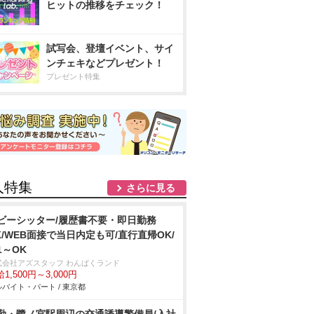
ヒットの推移をチェック！
試写会、登壇イベント、サイ
ンチェキなどプレゼント！
プレゼント特集
人特集
さらに見る
ビーシッター/履歴書不要・即日勤務
K/WEB面接で当日内定も可/直行直帰OK/
1～OK
式会社アズスタッフ わんぱくランド
1,500円～3,000円
バイト・パート / 東京都