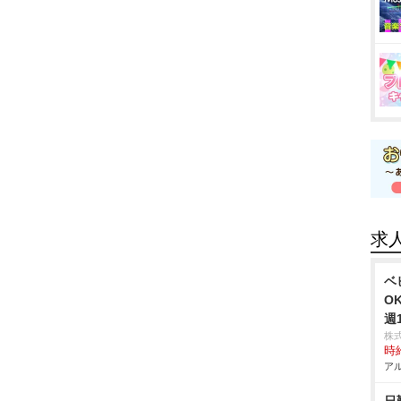
求
ベ
O
週
株
時給
アル