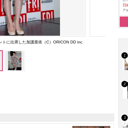
株
日給
アル
に出席した加護亜依（C）ORICON DD inc.