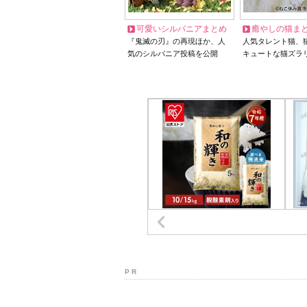
可愛いシルバニアまとめ
癒やしの猫ま
『鬼滅の刃』の再現ほか、人
人気タレント猫、
気のシルバニア投稿を公開
キュートな猫ズラ
P R