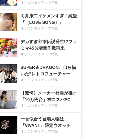
オリコンタイアップ特集
向井康二イケメンすぎ！純愛
『（LOVE SONG）』
オリコンタイアップ特集
デカすぎ都市伝説発生!?ファ
ミマ45％増量作戦再来
オリコンタイアップ特集
SUPER★DRAGON、自ら描
いた”レトロフューチャー”
オリコンタイアップ特集
【驚愕】メーカー社員が推す
「10万円台」神コスパPC
オリコンタイアップ特集
一番似合う登場人物は…
『VIVANT』限定ウオッチ
オリコンタイアップ特集