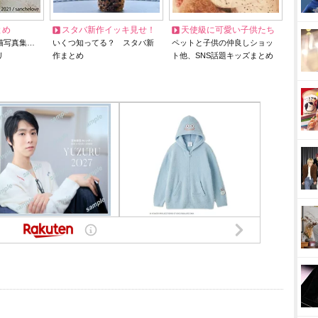
とめ
スタバ新作イッキ見せ！
天使級に可愛い子供たち
猫写真集…
いくつ知ってる？ スタバ新
ペットと子供の仲良しショッ
リ
作まとめ
ト他、SNS話題キッズまとめ