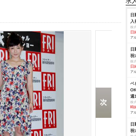
求
日
入
株
日給
アル
日
祝
株
日給
アル
ベ
O
週
株
時給
アル
日
祝