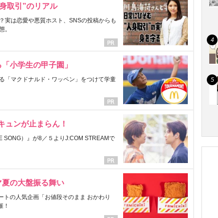
身取引”のリアル
？実は恋愛や悪質ホスト、SNSの投稿からも
態。
る「小学生の甲子園」
る「マクドナルド・ワッペン」をつけて学童
にキュンが止まらん！
ONG）』が8／５よりJ:COM STREAMで
マ夏の大盤振る舞い
ートの人気企画「お値段そのまま おかわり
催！