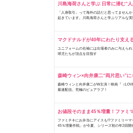
川島海荷さんと学ぶ 日常に潜む“人
「人身取引」って海外の話だと思ってませんか
起きています。川島海荷さんと学ぶリアルな実
マクドナルドが40年にわたり支え
ユニフォームの右袖には出場者のみに与えられ
球児たちが頂点を目指す
森崎ウィン×向井康二“両片思い”
森崎ウィンと向井康二がW主演！映画『（LOVE S
最速配信。究極のピュアラブ！
お値段そのまま45％増量！ファミ
ファミチキにお弁当にアイスも!?ファミリーマ
45％増量作戦」が今夏、シリーズ初の年2回開