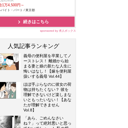
式会社MSK
1万4,500円～
バイト・パート / 東京都
続きはこちら
sponsored by 求人ボックス
人気記事ランキング
義母の便利屋を卒業してノ
ーストレス！ 離婚から始
まる妻と娘の新たな人生に
悔いはなし！【嫁を便利屋
扱いする義母 Vol.44】
ほぼ手ぶらなのに彼女の荷
物は持ちたくない？ 彼を
理解できないけど楽しまな
いともったいない！【あな
たが理解できません
Vol.8】
「あら、ごめんなさい
ね？」って絶対悪いと思っ