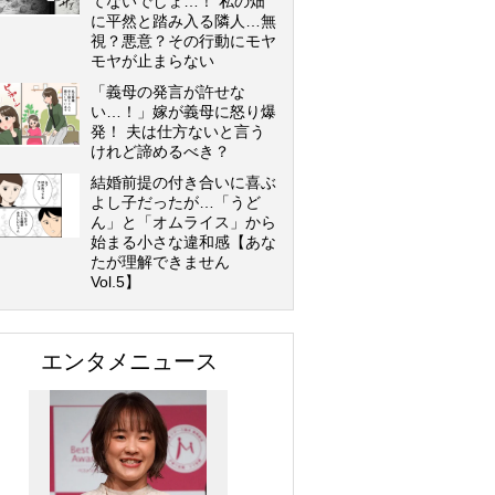
てないでしょ…！ 私の畑
に平然と踏み入る隣人…無
視？悪意？その行動にモヤ
モヤが止まらない
「義母の発言が許せな
い…！」嫁が義母に怒り爆
発！ 夫は仕方ないと言う
けれど諦めるべき？
結婚前提の付き合いに喜ぶ
よし子だったが…「うど
ん」と「オムライス」から
始まる小さな違和感【あな
たが理解できません
Vol.5】
エンタメニュース