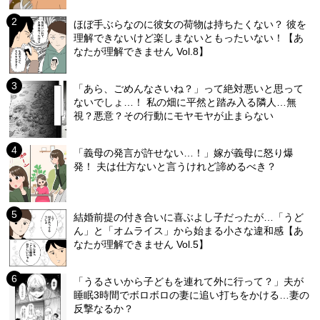
ほぼ手ぶらなのに彼女の荷物は持ちたくない？ 彼を
理解できないけど楽しまないともったいない！【あ
なたが理解できません Vol.8】
「あら、ごめんなさいね？」って絶対悪いと思って
ないでしょ…！ 私の畑に平然と踏み入る隣人…無
視？悪意？その行動にモヤモヤが止まらない
「義母の発言が許せない…！」嫁が義母に怒り爆
発！ 夫は仕方ないと言うけれど諦めるべき？
結婚前提の付き合いに喜ぶよし子だったが…「うど
ん」と「オムライス」から始まる小さな違和感【あ
なたが理解できません Vol.5】
「うるさいから子どもを連れて外に行って？」夫が
睡眠3時間でボロボロの妻に追い打ちをかける…妻の
反撃なるか？