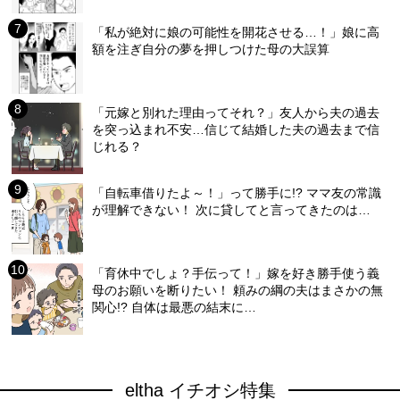
「私が絶対に娘の可能性を開花させる…！」娘に高
額を注ぎ自分の夢を押しつけた母の大誤算
「元嫁と別れた理由ってそれ？」友人から夫の過去
を突っ込まれ不安…信じて結婚した夫の過去まで信
じれる？
「自転車借りたよ～！」って勝手に!? ママ友の常識
が理解できない！ 次に貸してと言ってきたのは…
「育休中でしょ？手伝って！」嫁を好き勝手使う義
母のお願いを断りたい！ 頼みの綱の夫はまさかの無
関心!? 自体は最悪の結末に…
eltha イチオシ特集