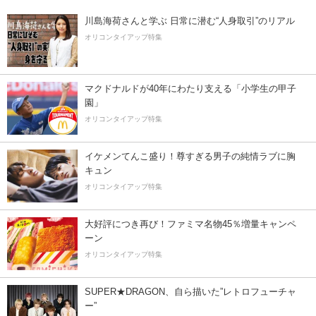
川島海荷さんと学ぶ 日常に潜む“人身取引”のリアル
オリコンタイアップ特集
マクドナルドが40年にわたり支える「小学生の甲子
園」
オリコンタイアップ特集
イケメンてんこ盛り！尊すぎる男子の純情ラブに胸
キュン
オリコンタイアップ特集
大好評につき再び！ファミマ名物45％増量キャンペ
ーン
オリコンタイアップ特集
SUPER★DRAGON、自ら描いた”レトロフューチャ
ー”