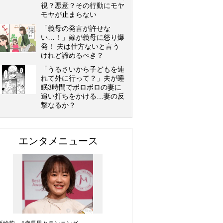
視？悪意？その行動にモヤ
モヤが止まらない
「義母の発言が許せな
い…！」嫁が義母に怒り爆
発！ 夫は仕方ないと言う
けれど諦めるべき？
「うるさいから子どもを連
れて外に行って？」夫が睡
眠3時間でボロボロの妻に
追い打ちをかける…妻の反
撃なるか？
エンタメニュース