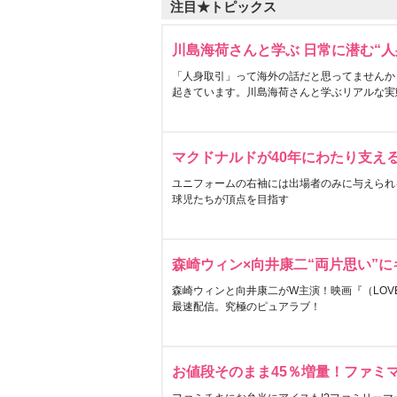
注目★トピックス
川島海荷さんと学ぶ 日常に潜む“人
「人身取引」って海外の話だと思ってませんか
起きています。川島海荷さんと学ぶリアルな実
マクドナルドが40年にわたり支え
ユニフォームの右袖には出場者のみに与えられ
球児たちが頂点を目指す
森崎ウィン×向井康二“両片思い”
森崎ウィンと向井康二がW主演！映画『（LOVE S
最速配信。究極のピュアラブ！
お値段そのまま45％増量！ファミ