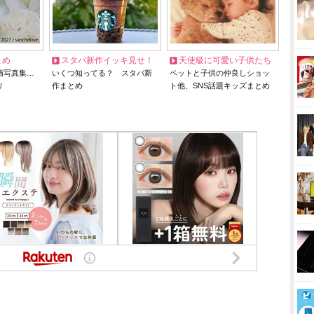
とめ
スタバ新作イッキ見せ！
天使級に可愛い子供たち
猫写真集…
いくつ知ってる？ スタバ新
ペットと子供の仲良しショッ
リ
作まとめ
ト他、SNS話題キッズまとめ