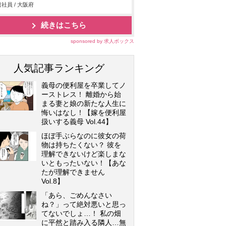
社員 / 大阪府
続きはこちら
sponsored by 求人ボックス
人気記事ランキング
義母の便利屋を卒業してノ
ーストレス！ 離婚から始
まる妻と娘の新たな人生に
悔いはなし！【嫁を便利屋
扱いする義母 Vol.44】
ほぼ手ぶらなのに彼女の荷
物は持ちたくない？ 彼を
理解できないけど楽しまな
いともったいない！【あな
たが理解できません
Vol.8】
「あら、ごめんなさい
ね？」って絶対悪いと思っ
てないでしょ…！ 私の畑
に平然と踏み入る隣人…無