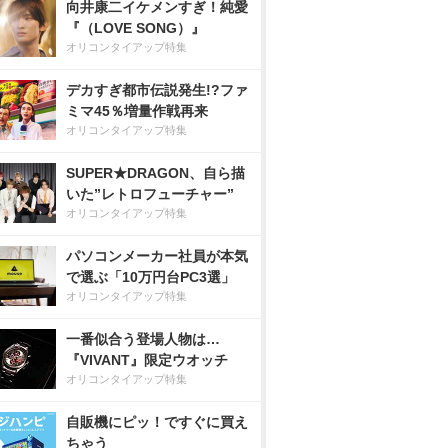
向井康二イケメンすぎ！純愛
『（LOVE SONG）』
オリコンタイアップ特集
デカすぎ都市伝説発生!?ファ
ミマ45％増量作戦再来
オリコンタイアップ特集
SUPER★DRAGON、自ら描
いた”レトロフューチャー”
オリコンタイアップ特集
パソコンメーカー社員が本気
で選ぶ「10万円台PC3選」
オリコンタイアップ特集
一番似合う登場人物は…
『VIVANT』限定ウオッチ
オリコンタイアップ特集
自販機にピッ！ですぐに買え
ちゃう