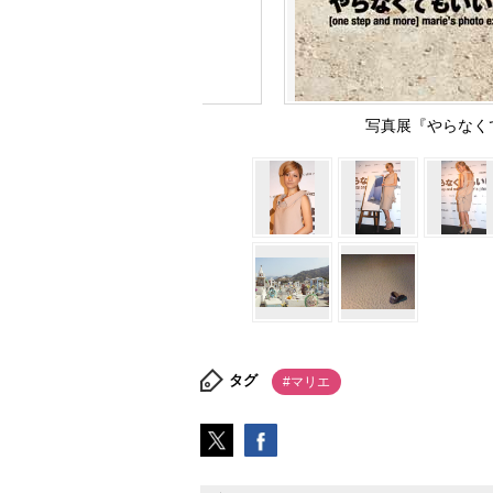
写真展『やらな
タグ
#マリエ