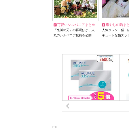
可愛いシルバニアまとめ
癒やしの猫ま
『鬼滅の刃』の再現ほか、人
人気タレント猫、
気のシルバニア投稿を公開
キュートな猫ズラ
P R