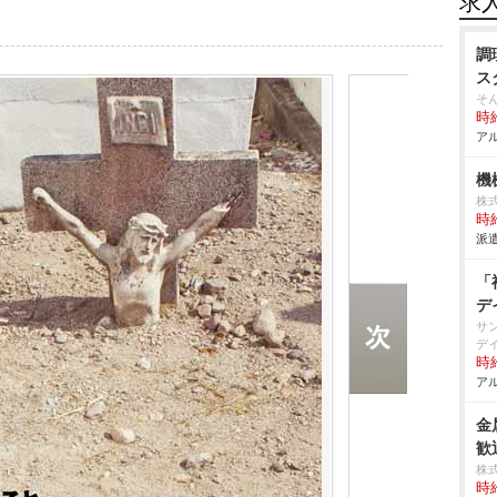
求
調
ス
そ
時給
アル
機
株
時給
派遣
「
デ
サ
デ
時給
アル
金
歓
株
時給