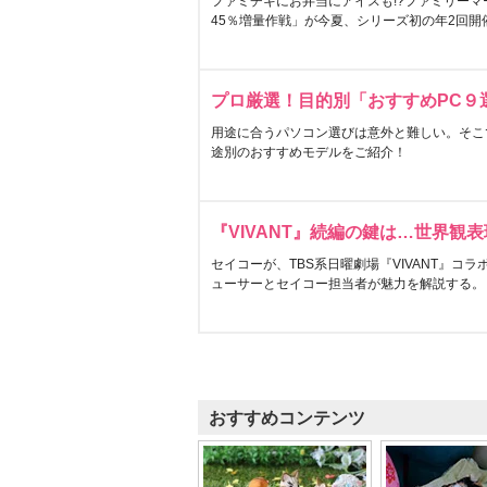
ファミチキにお弁当にアイスも!?ファミリーマ
45％増量作戦」が今夏、シリーズ初の年2回開
プロ厳選！目的別「おすすめPC９
用途に合うパソコン選びは意外と難しい。そこ
途別のおすすめモデルをご紹介！
『VIVANT』続編の鍵は…世界観
セイコーが、TBS系日曜劇場『VIVANT』コ
ューサーとセイコー担当者が魅力を解説する。
おすすめコンテンツ