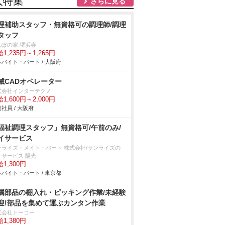
人特集
さらに見る
理補助スタッフ・無資格可の調理師/調理
タッフ
んぽの家 堺浜寺
1,235円～1,265円
バイト・パート / 大阪府
械CADオペレーター
式会社インターテクノ
1,600円～2,000円
社員 / 大阪府
福祉調理スタッフ」無資格可/午前のみ/
イサービス
ンライズ・メイト・バート 株式会社/サンライズの
イサービス 陽光
1,300円
バイト・パート / 東京都
属部品の棚入れ・ピッキング作業/未経験
迎!部品を集めて運ぶカンタン作業
式会社トーコー
1,380円