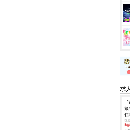
求
「
須
住
医
時給