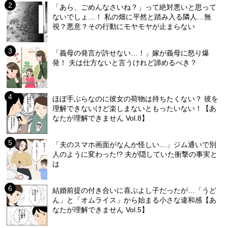
「あら、ごめんなさいね？」って絶対悪いと思って
ないでしょ…！ 私の畑に平然と踏み入る隣人…無
視？悪意？その行動にモヤモヤが止まらない
「義母の発言が許せない…！」嫁が義母に怒り爆
発！ 夫は仕方ないと言うけれど諦めるべき？
ほぼ手ぶらなのに彼女の荷物は持ちたくない？ 彼を
理解できないけど楽しまないともったいない！【あ
なたが理解できません Vol.8】
「夫のスマホ画面がなんか怪しい…」ジム通いで別
人のように変わった!? 夫が隠していた衝撃の事実と
は
結婚前提の付き合いに喜ぶよし子だったが…「うど
ん」と「オムライス」から始まる小さな違和感【あ
なたが理解できません Vol.5】