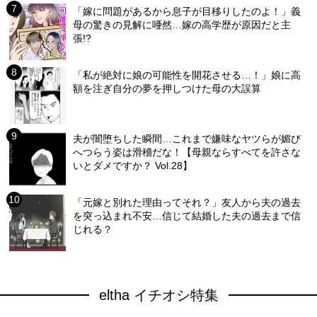
「嫁に問題があるから息子が目移りしたのよ！」義
母の驚きの見解に唖然…嫁の高学歴が原因だと主
張!?
「私が絶対に娘の可能性を開花させる…！」娘に高
額を注ぎ自分の夢を押しつけた母の大誤算
夫が闇堕ちした瞬間…これまで嫌味なヤツらが媚び
へつらう姿は滑稽だな！【母親ならすべてを許さな
いとダメですか？ Vol.28】
「元嫁と別れた理由ってそれ？」友人から夫の過去
を突っ込まれ不安…信じて結婚した夫の過去まで信
じれる？
eltha イチオシ特集