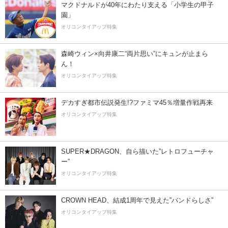
マクドナルドが40年にわたり支える「小学生の甲子
園」
オリコンタイアップ特集
森崎ウィン×向井康二“両片思い”にキュンが止まら
ん！
オリコンタイアップ特集
デカすぎ都市伝説発生!?ファミマ45％増量作戦再来
オリコンタイアップ特集
SUPER★DRAGON、自ら描いた”レトロフューチャ
ー”
オリコンタイアップ特集
CROWN HEAD、結成1周年で見えた”バンドらしさ”
オリコンタイアップ特集