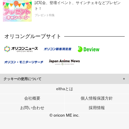
試写会、登壇イベント、サインチェキなどプレゼン
ト！
プレゼント特集
オリコングループサイト
クッキーの使用について
このサイトでは Cookie を使用して、ユーザーに合わせたコンテンツや広告の
elthaとは
表示、ソーシャル メディア機能の提供、広告の表示回数やクリック数の測定を
会社概要
個人情報保護方針
行っています。
また、ユーザーによるサイトの利用状況についても情報を収集し、ソーシャル
お問い合わせ
採用情報
メディアや広告配信、データ解析の各パートナーに提供しています。
各パートナーは、この情報とユーザーが各パートナーに提供した他の情報や、
© oricon ME inc.
ユーザーが各パートナーのサービスを使用したときに収集した他の情報を組み
合わせて使用することがあります。