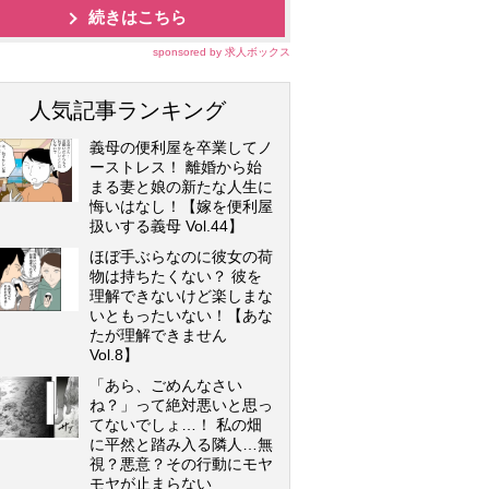
続きはこちら
sponsored by 求人ボックス
人気記事ランキング
義母の便利屋を卒業してノ
ーストレス！ 離婚から始
まる妻と娘の新たな人生に
悔いはなし！【嫁を便利屋
扱いする義母 Vol.44】
ほぼ手ぶらなのに彼女の荷
物は持ちたくない？ 彼を
理解できないけど楽しまな
いともったいない！【あな
たが理解できません
Vol.8】
「あら、ごめんなさい
ね？」って絶対悪いと思っ
てないでしょ…！ 私の畑
に平然と踏み入る隣人…無
視？悪意？その行動にモヤ
モヤが止まらない