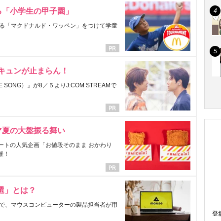
る「小学生の甲子園」
る「マクドナルド・ワッペン」をつけて学童
にキュンが止まらん！
ONG）』が8／５よりJ:COM STREAMで
マ夏の大盤振る舞い
ートの人気企画「お値段そのまま おかわり
催！
選」とは？
で、マウスコンピューターの製品担当者が用
登