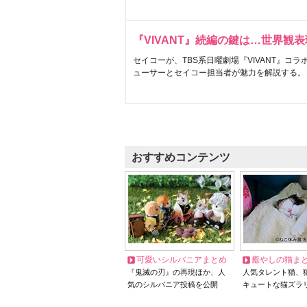
『VIVANT』続編の鍵は…世界観
セイコーが、TBS系日曜劇場『VIVANT』コ
ューサーとセイコー担当者が魅力を解説する。
おすすめコンテンツ
可愛いシルバニアまとめ
癒やしの猫ま
『鬼滅の刃』の再現ほか、人
人気タレント猫、
気のシルバニア投稿を公開
キュートな猫ズラ