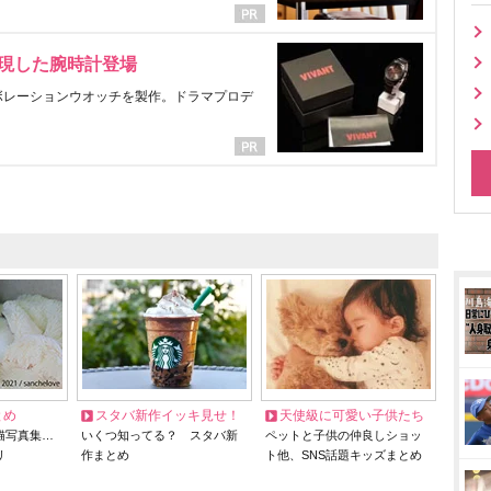
表現した腕時計登場
ラボレーションウオッチを製作。ドラマプロデ
とめ
スタバ新作イッキ見せ！
天使級に可愛い子供たち
猫写真集…
いくつ知ってる？ スタバ新
ペットと子供の仲良しショッ
リ
作まとめ
ト他、SNS話題キッズまとめ