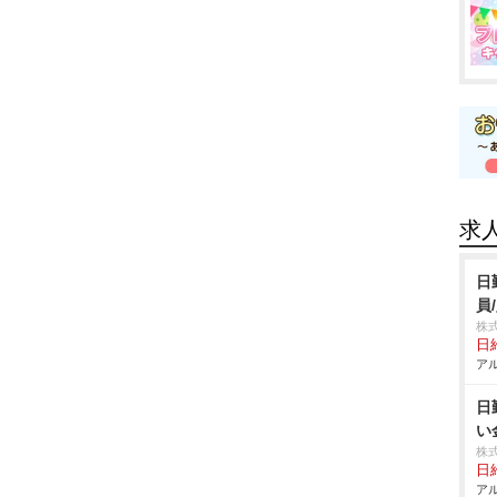
求
日
員
株
日給
アル
日
い
株
日給
アル