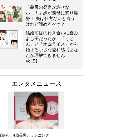
「義母の発言が許せな
い…！」嫁が義母に怒り爆
発！ 夫は仕方ないと言う
けれど諦めるべき？
結婚前提の付き合いに喜ぶ
よし子だったが…「うど
ん」と「オムライス」から
始まる小さな違和感【あな
たが理解できません
Vol.5】
エンタメニュース
坂絵莉、4歳長男とランニング