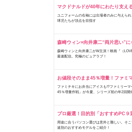
マクドナルドが40年にわたり支え
ユニフォームの右袖には出場者のみに与えられ
球児たちが頂点を目指す
森崎ウィン×向井康二“両片思い”
森崎ウィンと向井康二がW主演！映画『（LOVE S
最速配信。究極のピュアラブ！
お値段そのまま45％増量！ファミ
ファミチキにお弁当にアイスも!?ファミリーマ
45％増量作戦」が今夏、シリーズ初の年2回開
プロ厳選！目的別「おすすめPC９
用途に合うパソコン選びは意外と難しい。そこ
途別のおすすめモデルをご紹介！