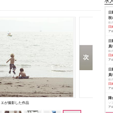
求
日
祝
株
日給
アル
日
員
株
日給
アル
日
員
株
日給
アル
障
リエが撮影した作品
ソ
アル