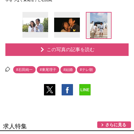
手をつなぐ東尾理子と石田純一
この写真の記事を読む
#石田純一
#東尾理子
#結婚
#テレ朝
さらに見る
求人特集