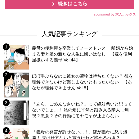
続きはこちら
sponsored by 求人ボックス
人気記事ランキング
義母の便利屋を卒業してノーストレス！ 離婚から始
まる妻と娘の新たな人生に悔いはなし！【嫁を便利
屋扱いする義母 Vol.44】
ほぼ手ぶらなのに彼女の荷物は持ちたくない？ 彼を
理解できないけど楽しまないともったいない！【あ
なたが理解できません Vol.8】
「あら、ごめんなさいね？」って絶対悪いと思って
ないでしょ…！ 私の畑に平然と踏み入る隣人…無
視？悪意？その行動にモヤモヤが止まらない
「義母の発言が許せない…！」嫁が義母に怒り爆
発！ 夫は仕方ないと言うけれど諦めるべき？