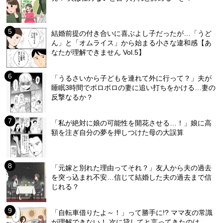
結婚前提の付き合いに喜ぶよし子だったが…「うど
ん」と「オムライス」から始まる小さな違和感【あ
なたが理解できません Vol.5】
「うるさいから子どもを連れて外に行って？」夫が
睡眠3時間でボロボロの妻に追い打ちをかける…妻の
反撃なるか？
「私が絶対に娘の可能性を開花させる…！」娘に高
額を注ぎ自分の夢を押しつけた母の大誤算
「元嫁と別れた理由ってそれ？」友人から夫の過去
を突っ込まれ不安…信じて結婚した夫の過去まで信
じれる？
「自転車借りたよ～！」って勝手に!? ママ友の常識
が理解できない！ 次に貸してと言ってきたのは…