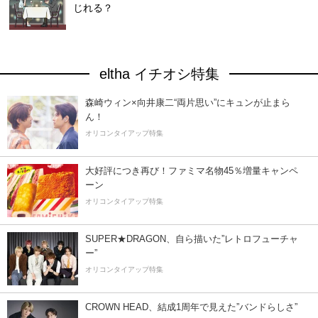
じれる？
eltha イチオシ特集
森崎ウィン×向井康二“両片思い”にキュンが止まら
ん！
オリコンタイアップ特集
大好評につき再び！ファミマ名物45％増量キャンペ
ーン
オリコンタイアップ特集
SUPER★DRAGON、自ら描いた”レトロフューチャ
ー”
オリコンタイアップ特集
CROWN HEAD、結成1周年で見えた”バンドらしさ”