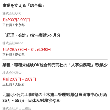
事業を支える「総合職」
株式会社QIX
月給30万8,000円～
正社員 / 東京都
「経理・会計」/賞与実績5ヶ月分
株式会社meito
月給29万790円～34万6,340円
正社員 / 愛知県
業種・職種未経験OK総合卸売商社の「人事労務職」/残業少
株式会社萬栄
月給20万円～28万円
正社員 / 大阪府
元請け×公共工事9割の土木施工管理/現場は豊田市中心/月給
35万～55万/土日休み/残業少なめ
株式会社原田工務店