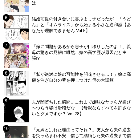
は
結婚前提の付き合いに喜ぶよし子だったが…「うど
ん」と「オムライス」から始まる小さな違和感【あ
なたが理解できません Vol.5】
「嫁に問題があるから息子が目移りしたのよ！」義
母の驚きの見解に唖然…嫁の高学歴が原因だと主
張!?
「私が絶対に娘の可能性を開花させる…！」娘に高
額を注ぎ自分の夢を押しつけた母の大誤算
夫が闇堕ちした瞬間…これまで嫌味なヤツらが媚び
へつらう姿は滑稽だな！【母親ならすべてを許さな
いとダメですか？ Vol.28】
「元嫁と別れた理由ってそれ？」友人から夫の過去
を突っ込まれ不安…信じて結婚した夫の過去まで信