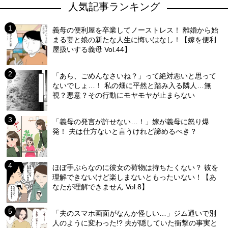
人気記事ランキング
義母の便利屋を卒業してノーストレス！ 離婚から始
まる妻と娘の新たな人生に悔いはなし！【嫁を便利
屋扱いする義母 Vol.44】
「あら、ごめんなさいね？」って絶対悪いと思って
ないでしょ…！ 私の畑に平然と踏み入る隣人…無
視？悪意？その行動にモヤモヤが止まらない
「義母の発言が許せない…！」嫁が義母に怒り爆
発！ 夫は仕方ないと言うけれど諦めるべき？
ほぼ手ぶらなのに彼女の荷物は持ちたくない？ 彼を
理解できないけど楽しまないともったいない！【あ
なたが理解できません Vol.8】
「夫のスマホ画面がなんか怪しい…」ジム通いで別
人のように変わった!? 夫が隠していた衝撃の事実と