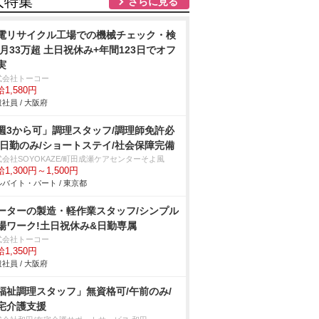
人特集
さらに見る
電リサイクル工場での機械チェック・検
/月33万超 土日祝休み+年間123日でオフ
実
式会社トーコー
1,580円
社員 / 大阪府
週3から可」調理スタッフ/調理師免許必
/日勤のみ/ショートステイ/社会保障完備
式会社SOYOKAZE/町田成瀬ケアセンターそよ風
1,300円～1,500円
バイト・パート / 東京都
ーターの製造・軽作業スタッフ/シンプル
場ワーク!土日祝休み&日勤専属
式会社トーコー
1,350円
社員 / 大阪府
福祉調理スタッフ」無資格可/午前のみ/
宅介護支援