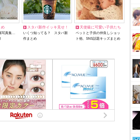
とめ
スタバ新作イッキ見せ！
天使級に可愛い子供たち
猫写真集…
いくつ知ってる？ スタバ新
ペットと子供の仲良しショッ
リ
作まとめ
ト他、SNS話題キッズまとめ