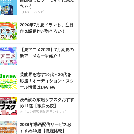
自販機にピッ！ですぐに買え
ちゃう
（PR）ジハンピ
2026年7月夏ドラマも、注目
作＆話題作が勢ぞろい！
【夏アニメ2026】7月期夏の
新アニメを一挙紹介！
芸能界を志す10代～20代を
応援！オーディション・スク
ール情報はDeview
漫画読み放題サブスクおすす
め11選【徹底比較】
オリコン顧客満足度ランキング
2026年動画配信サービスお
すすめ40選【徹底比較】