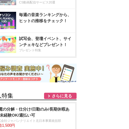
CS動画配信サービス20選
毎週の音楽ランキングから、
ヒットの推移をチェック！
試写会、登壇イベント、サイ
ンチェキなどプレゼント！
プレゼント特集
人特集
さらに見る
電の分解・仕分け/日勤のみ/長期休暇あ
/未経験OK/週払い可
式会社ジャパンクリエイト北日本事業統括部
1,500円