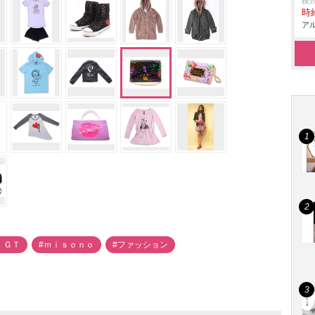
株
時給
アル
 ＧＴ
#ｍｉｓｏｎｏ
#ファッション