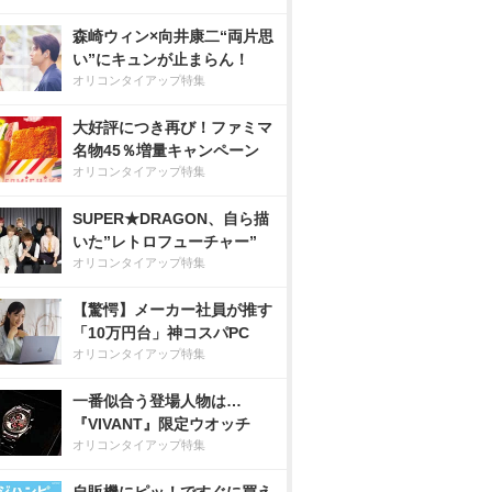
森崎ウィン×向井康二“両片思
い”にキュンが止まらん！
オリコンタイアップ特集
大好評につき再び！ファミマ
名物45％増量キャンペーン
オリコンタイアップ特集
SUPER★DRAGON、自ら描
いた”レトロフューチャー”
オリコンタイアップ特集
【驚愕】メーカー社員が推す
「10万円台」神コスパPC
オリコンタイアップ特集
一番似合う登場人物は…
『VIVANT』限定ウオッチ
オリコンタイアップ特集