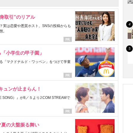
身取引”のリアル
？実は恋愛や悪質ホスト、SNSの投稿からも
態。
る「小学生の甲子園」
る「マクドナルド・ワッペン」をつけて学童
にキュンが止まらん！
ONG）』が8／５よりJ:COM STREAMで
マ夏の大盤振る舞い