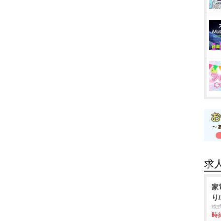
求
家
り
株
時給