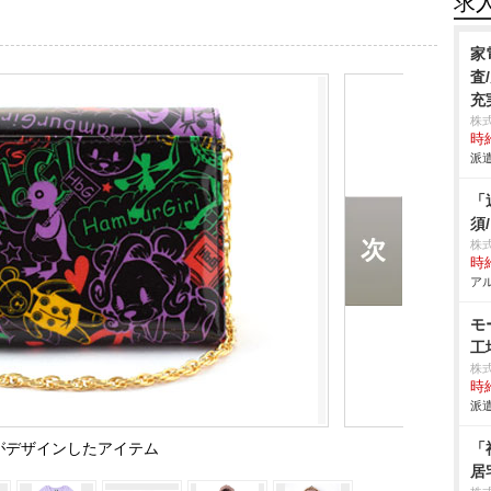
求
家
査
充
株
時給
派遣
「
須
株
時給
アル
モ
工
株
時給
派遣
noがデザインしたアイテム
「
居