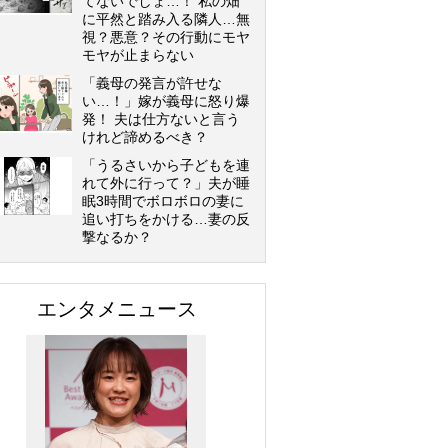
てないでしょ…！ 私の畑
に平然と踏み入る隣人…無
視？悪意？その行動にモヤ
モヤが止まらない
「義母の発言が許せな
い…！」嫁が義母に怒り爆
発！ 夫は仕方ないと言う
けれど諦めるべき？
「うるさいから子どもを連
れて外に行って？」夫が睡
眠3時間でボロボロの妻に
追い打ちをかける…妻の反
撃なるか？
エンタメニュース