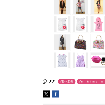
タグ
#鈴木亜美
#ｍｉｈｉｍａｒｕ