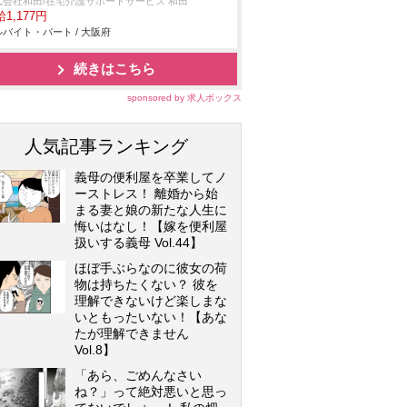
式会社和田/在宅介護サポートサービス 和田
1,177円
バイト・パート / 大阪府
続きはこちら
sponsored by 求人ボックス
人気記事ランキング
義母の便利屋を卒業してノ
ーストレス！ 離婚から始
まる妻と娘の新たな人生に
悔いはなし！【嫁を便利屋
扱いする義母 Vol.44】
ほぼ手ぶらなのに彼女の荷
物は持ちたくない？ 彼を
理解できないけど楽しまな
いともったいない！【あな
たが理解できません
Vol.8】
「あら、ごめんなさい
ね？」って絶対悪いと思っ