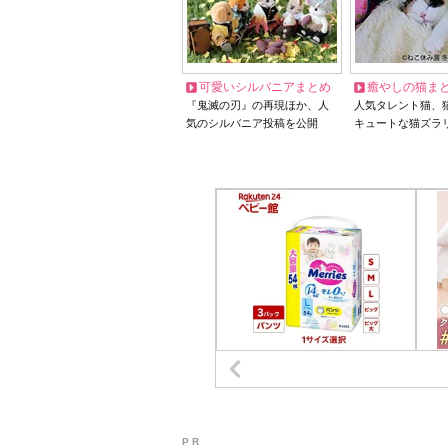
可愛いシルバニアまとめ
癒やしの猫ま
『鬼滅の刃』の再現ほか、人
人気タレント猫、
気のシルバニア投稿を公開
キュートな猫ズラ
P R