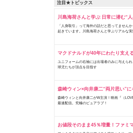
注目★トピックス
川島海荷さんと学ぶ 日常に潜む“人
「人身取引」って海外の話だと思ってませんか
起きています。川島海荷さんと学ぶリアルな実
マクドナルドが40年にわたり支え
ユニフォームの右袖には出場者のみに与えられ
球児たちが頂点を目指す
森崎ウィン×向井康二“両片思い”
森崎ウィンと向井康二がW主演！映画『（LOVE S
最速配信。究極のピュアラブ！
お値段そのまま45％増量！ファミ