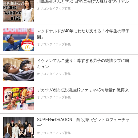
川島海荷さんと学ぶ 日常に潜む“人身取引”のリアル
オリコンタイアップ特集
マクドナルドが40年にわたり支える「小学生の甲子
園」
オリコンタイアップ特集
イケメンてんこ盛り！尊すぎる男子の純情ラブに胸
キュン
オリコンタイアップ特集
デカすぎ都市伝説発生!?ファミマ45％増量作戦再来
オリコンタイアップ特集
SUPER★DRAGON、自ら描いた”レトロフューチャ
ー”
オリコンタイアップ特集