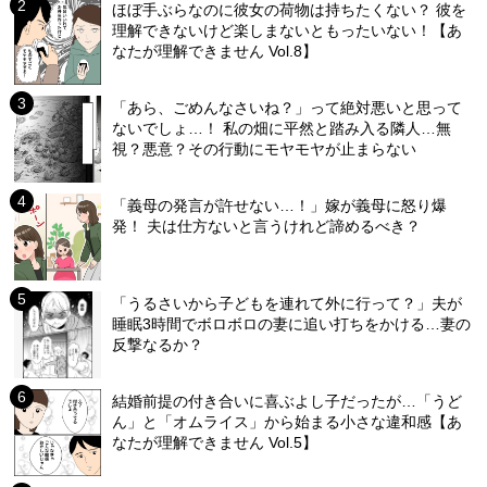
ほぼ手ぶらなのに彼女の荷物は持ちたくない？ 彼を
理解できないけど楽しまないともったいない！【あ
なたが理解できません Vol.8】
「あら、ごめんなさいね？」って絶対悪いと思って
ないでしょ…！ 私の畑に平然と踏み入る隣人…無
視？悪意？その行動にモヤモヤが止まらない
「義母の発言が許せない…！」嫁が義母に怒り爆
発！ 夫は仕方ないと言うけれど諦めるべき？
「うるさいから子どもを連れて外に行って？」夫が
睡眠3時間でボロボロの妻に追い打ちをかける…妻の
反撃なるか？
結婚前提の付き合いに喜ぶよし子だったが…「うど
ん」と「オムライス」から始まる小さな違和感【あ
なたが理解できません Vol.5】