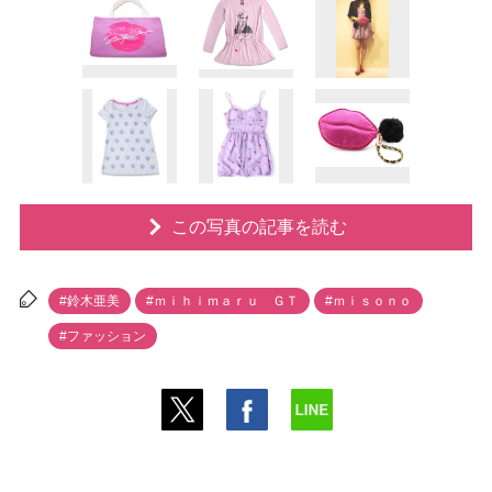
この写真の記事を読む
#鈴木亜美
#ｍｉｈｉｍａｒｕ ＧＴ
#ｍｉｓｏｎｏ
#ファッション