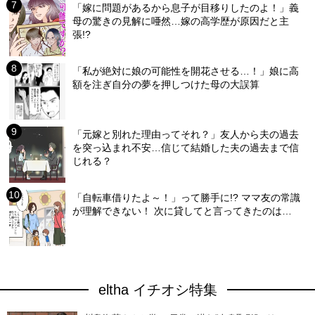
「嫁に問題があるから息子が目移りしたのよ！」義
母の驚きの見解に唖然…嫁の高学歴が原因だと主
張!?
「私が絶対に娘の可能性を開花させる…！」娘に高
額を注ぎ自分の夢を押しつけた母の大誤算
「元嫁と別れた理由ってそれ？」友人から夫の過去
を突っ込まれ不安…信じて結婚した夫の過去まで信
じれる？
「自転車借りたよ～！」って勝手に!? ママ友の常識
が理解できない！ 次に貸してと言ってきたのは…
eltha イチオシ特集