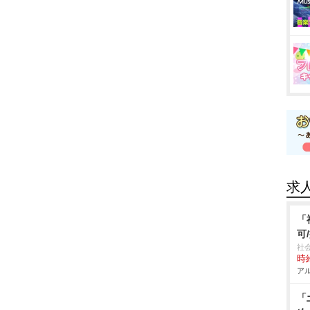
求
「
可
社
時給
アル
「