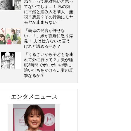
ね？」って絶対悪いと思っ
てないでしょ…！ 私の畑
に平然と踏み入る隣人…無
視？悪意？その行動にモヤ
モヤが止まらない
「義母の発言が許せな
い…！」嫁が義母に怒り爆
発！ 夫は仕方ないと言う
けれど諦めるべき？
「うるさいから子どもを連
れて外に行って？」夫が睡
眠3時間でボロボロの妻に
追い打ちをかける…妻の反
撃なるか？
エンタメニュース