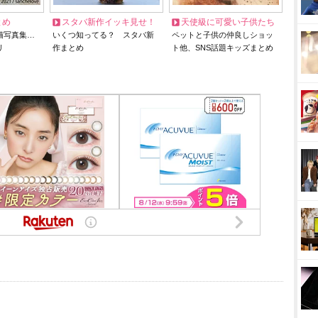
とめ
スタバ新作イッキ見せ！
天使級に可愛い子供たち
猫写真集…
いくつ知ってる？ スタバ新
ペットと子供の仲良しショッ
リ
作まとめ
ト他、SNS話題キッズまとめ