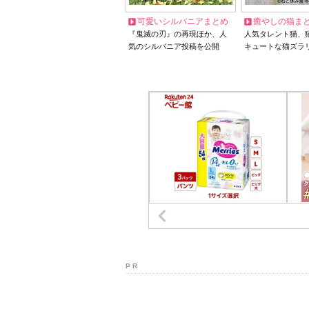
可愛いシルバニアまとめ
癒やしの猫ま
『鬼滅の刃』の再現ほか、人
人気タレント猫、
気のシルバニア投稿を公開
キュートな猫ズラ
P R