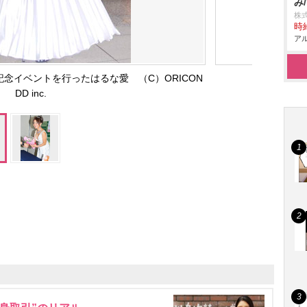
み
株
時給
アル
発売記念イベントを行ったはるな愛 （C）ORICON
DD inc.