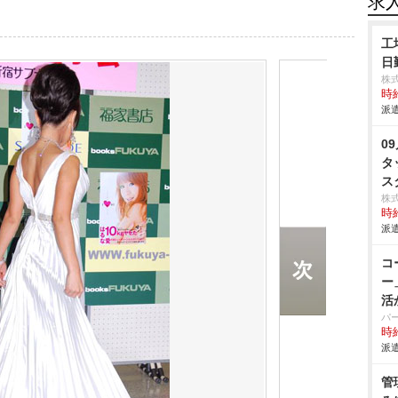
求
工
日
株
時給
派遣
0
タ
ス
株
時給
派遣
コ
ー
活
パ
時給
派遣
管