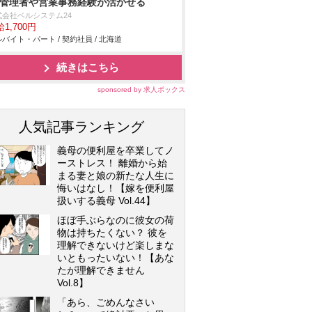
/管理者や営業事務経験が活かせる
式会社ベルシステム24
1,700円
バイト・パート / 契約社員 / 北海道
続きはこちら
sponsored by 求人ボックス
人気記事ランキング
義母の便利屋を卒業してノ
ーストレス！ 離婚から始
まる妻と娘の新たな人生に
悔いはなし！【嫁を便利屋
扱いする義母 Vol.44】
ほぼ手ぶらなのに彼女の荷
物は持ちたくない？ 彼を
理解できないけど楽しまな
いともったいない！【あな
たが理解できません
Vol.8】
「あら、ごめんなさい