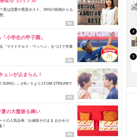
身取引”のリアル
？実は恋愛や悪質ホスト、SNSの投稿からも
態。
る「小学生の甲子園」
る「マクドナルド・ワッペン」をつけて学童
にキュンが止まらん！
ONG）』が8／５よりJ:COM STREAMで
マ夏の大盤振る舞い
ートの人気企画「お値段そのまま おかわり
催！