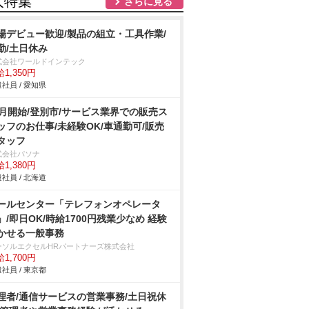
人特集
さらに見る
場デビュー歓迎/製品の組立・工具作業/
勤/土日休み
式会社ワールドインテック
1,350円
社員 / 愛知県
9月開始/登別市/サービス業界での販売ス
ッフのお仕事/未経験OK/車通勤可/販売
タッフ
式会社パソナ
1,380円
社員 / 北海道
ールセンター「テレフォンオペレータ
」/即日OK/時給1700円残業少なめ 経験
かせる一般事務
ーソルエクセルHRパートナーズ株式会社
1,700円
社員 / 東京都
理者/通信サービスの営業事務/土日祝休