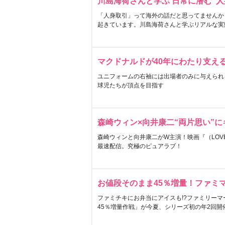
川島海荷さんと学ぶ 日常に潜む“人
「人身取引」って海外の話だと思ってませんか
起きています。川島海荷さんと学ぶリアルな実
マクドナルドが40年にわたり支え
ユニフォームの右袖には出場者のみに与えられ
球児たちが頂点を目指す
森崎ウィン×向井康二“両片思い”
森崎ウィンと向井康二がW主演！映画『（LOVE S
最速配信。究極のピュアラブ！
お値段そのまま45％増量！ファミ
ファミチキにお弁当にアイスも!?ファミリーマ
45％増量作戦」が今夏、シリーズ初の年2回開