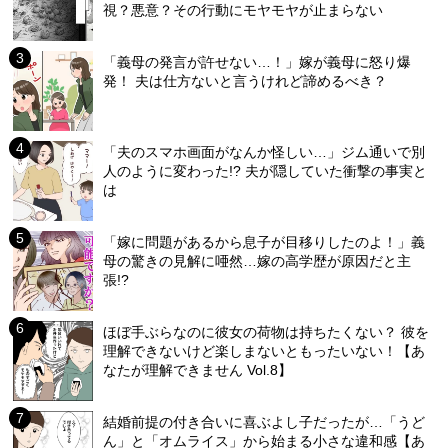
視？悪意？その行動にモヤモヤが止まらない
「義母の発言が許せない…！」嫁が義母に怒り爆
発！ 夫は仕方ないと言うけれど諦めるべき？
「夫のスマホ画面がなんか怪しい…」ジム通いで別
人のように変わった!? 夫が隠していた衝撃の事実と
は
「嫁に問題があるから息子が目移りしたのよ！」義
母の驚きの見解に唖然…嫁の高学歴が原因だと主
張!?
ほぼ手ぶらなのに彼女の荷物は持ちたくない？ 彼を
理解できないけど楽しまないともったいない！【あ
なたが理解できません Vol.8】
結婚前提の付き合いに喜ぶよし子だったが…「うど
ん」と「オムライス」から始まる小さな違和感【あ