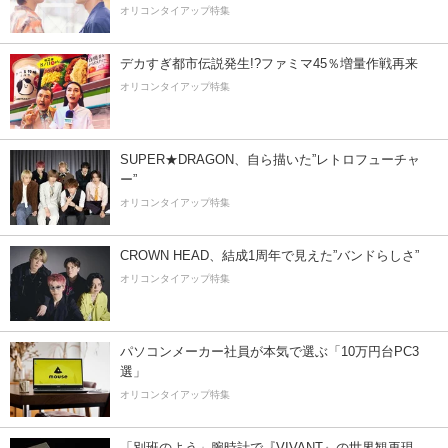
オリコンタイアップ特集
デカすぎ都市伝説発生!?ファミマ45％増量作戦再来
オリコンタイアップ特集
SUPER★DRAGON、自ら描いた”レトロフューチャ
ー”
オリコンタイアップ特集
CROWN HEAD、結成1周年で見えた”バンドらしさ”
オリコンタイアップ特集
パソコンメーカー社員が本気で選ぶ「10万円台PC3
選」
オリコンタイアップ特集
「別班のよう」腕時計で『VIVANT』の世界観再現