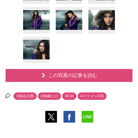
この写真の記事を読む
#長谷川潤
#水嶋ヒロ
#CM
#イケメンCM