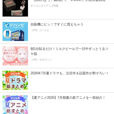
オリコンタイアップ特集
自販機にピッ！ですぐに買えちゃう
（PR）ジハンピ
朝1分貼るだけ！ミルクピールで一日中ずっとうるツ
ヤ肌
（PR）サボリーノ
2026年7月夏ドラマも、注目作＆話題作が勢ぞろい！
【夏アニメ2026】7月期夏の新アニメを一挙紹介！