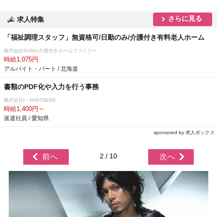
さらに見る
求人特集
「福祉調理スタッフ」無資格可/日勤のみ/介護付き有料老人ホーム
株式会社SORA/介護付きホームファミリー
時給1,075円
アルバイト・パート / 北海道
書類のPDF化や入力を行う事務
株式会社I・PARTNERS
時給1,400円～
派遣社員 / 愛知県
sponsored by 求人ボックス
2 / 10
前へ
次へ