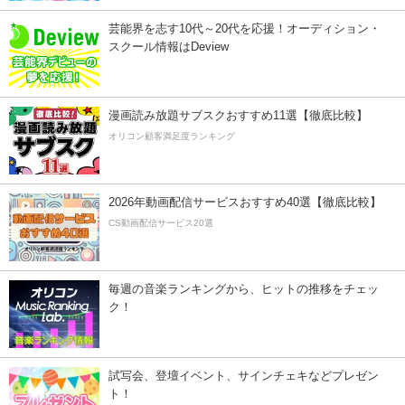
芸能界を志す10代～20代を応援！オーディション・
スクール情報はDeview
漫画読み放題サブスクおすすめ11選【徹底比較】
オリコン顧客満足度ランキング
2026年動画配信サービスおすすめ40選【徹底比較】
CS動画配信サービス20選
毎週の音楽ランキングから、ヒットの推移をチェッ
ク！
試写会、登壇イベント、サインチェキなどプレゼン
ト！