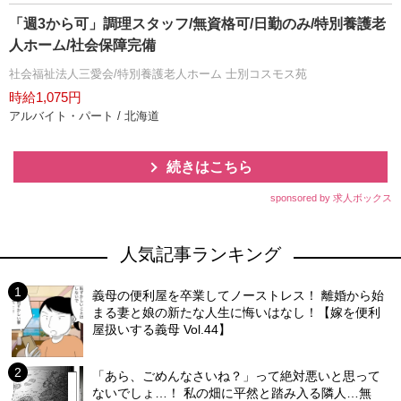
「週3から可」調理スタッフ/無資格可/日勤のみ/特別養護老
人ホーム/社会保障完備
社会福祉法人三愛会/特別養護老人ホーム 士別コスモス苑
時給1,075円
アルバイト・パート / 北海道
続きはこちら
sponsored by 求人ボックス
人気記事ランキング
義母の便利屋を卒業してノーストレス！ 離婚から始
まる妻と娘の新たな人生に悔いはなし！【嫁を便利
屋扱いする義母 Vol.44】
「あら、ごめんなさいね？」って絶対悪いと思って
ないでしょ…！ 私の畑に平然と踏み入る隣人…無