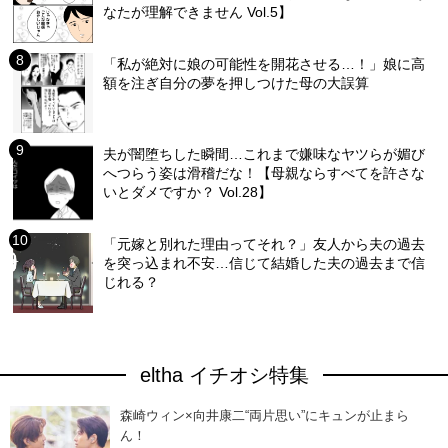
なたが理解できません Vol.5】
「私が絶対に娘の可能性を開花させる…！」娘に高
額を注ぎ自分の夢を押しつけた母の大誤算
夫が闇堕ちした瞬間…これまで嫌味なヤツらが媚び
へつらう姿は滑稽だな！【母親ならすべてを許さな
いとダメですか？ Vol.28】
「元嫁と別れた理由ってそれ？」友人から夫の過去
を突っ込まれ不安…信じて結婚した夫の過去まで信
じれる？
eltha イチオシ特集
森崎ウィン×向井康二“両片思い”にキュンが止まら
ん！