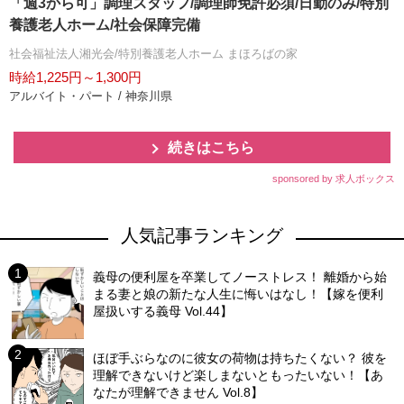
「週3から可」調理スタッフ/調理師免許必須/日勤のみ/特別
養護老人ホーム/社会保障完備
社会福祉法人湘光会/特別養護老人ホーム まほろばの家
時給1,225円～1,300円
アルバイト・パート / 神奈川県
続きはこちら
sponsored by 求人ボックス
人気記事ランキング
義母の便利屋を卒業してノーストレス！ 離婚から始
まる妻と娘の新たな人生に悔いはなし！【嫁を便利
屋扱いする義母 Vol.44】
ほぼ手ぶらなのに彼女の荷物は持ちたくない？ 彼を
理解できないけど楽しまないともったいない！【あ
なたが理解できません Vol.8】