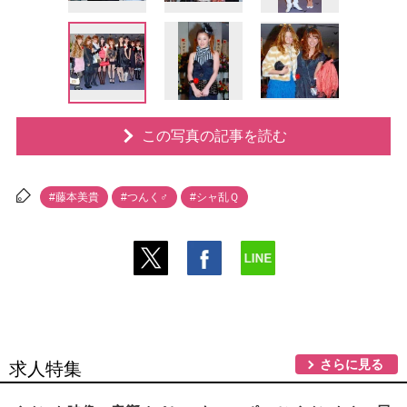
この写真の記事を読む
#藤本美貴
#つんく♂
#シャ乱Ｑ
さらに見る
求人特集