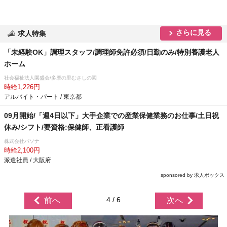
さらに見る
求人特集
「未経験OK」調理スタッフ/調理師免許必須/日勤のみ/特別養護老人
ホーム
社会福祉法人園盛会/多摩の里むさしの園
時給1,226円
アルバイト・パート / 東京都
09月開始/「週4日以下」大手企業での産業保健業務のお仕事/土日祝
休み/シフト/要資格:保健師、正看護師
株式会社パソナ
時給2,100円
派遣社員 / 大阪府
sponsored by 求人ボックス
4 / 6
前へ
次へ