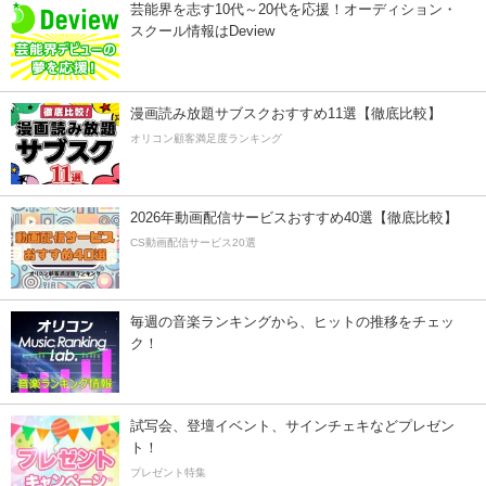
芸能界を志す10代～20代を応援！オーディション・
スクール情報はDeview
漫画読み放題サブスクおすすめ11選【徹底比較】
オリコン顧客満足度ランキング
2026年動画配信サービスおすすめ40選【徹底比較】
CS動画配信サービス20選
毎週の音楽ランキングから、ヒットの推移をチェッ
ク！
試写会、登壇イベント、サインチェキなどプレゼン
ト！
プレゼント特集