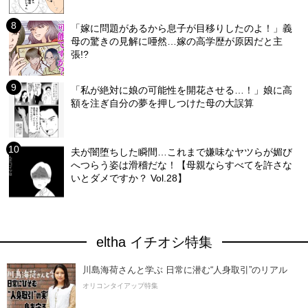
「嫁に問題があるから息子が目移りしたのよ！」義
母の驚きの見解に唖然…嫁の高学歴が原因だと主
張!?
「私が絶対に娘の可能性を開花させる…！」娘に高
額を注ぎ自分の夢を押しつけた母の大誤算
夫が闇堕ちした瞬間…これまで嫌味なヤツらが媚び
へつらう姿は滑稽だな！【母親ならすべてを許さな
いとダメですか？ Vol.28】
eltha イチオシ特集
川島海荷さんと学ぶ 日常に潜む“人身取引”のリアル
オリコンタイアップ特集