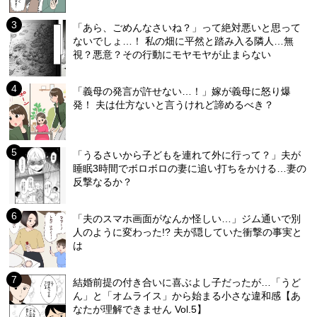
「あら、ごめんなさいね？」って絶対悪いと思って
ないでしょ…！ 私の畑に平然と踏み入る隣人…無
視？悪意？その行動にモヤモヤが止まらない
「義母の発言が許せない…！」嫁が義母に怒り爆
発！ 夫は仕方ないと言うけれど諦めるべき？
「うるさいから子どもを連れて外に行って？」夫が
睡眠3時間でボロボロの妻に追い打ちをかける…妻の
反撃なるか？
「夫のスマホ画面がなんか怪しい…」ジム通いで別
人のように変わった!? 夫が隠していた衝撃の事実と
は
結婚前提の付き合いに喜ぶよし子だったが…「うど
ん」と「オムライス」から始まる小さな違和感【あ
なたが理解できません Vol.5】