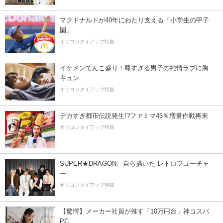
マクドナルドが40年にわたり支える「小学生の甲子
園」
オリコンタイアップ特集
イケメンてんこ盛り！尊すぎる男子の純情ラブに胸
キュン
オリコンタイアップ特集
デカすぎ都市伝説発生!?ファミマ45％増量作戦再来
オリコンタイアップ特集
SUPER★DRAGON、自ら描いた”レトロフューチャ
ー”
オリコンタイアップ特集
【驚愕】メーカー社員が推す「10万円台」神コスパ
PC