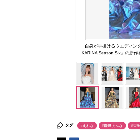
自身が手掛けるウエディングドレス
KARINA Season Six』
タグ
#えれな
#能世あんな
#香