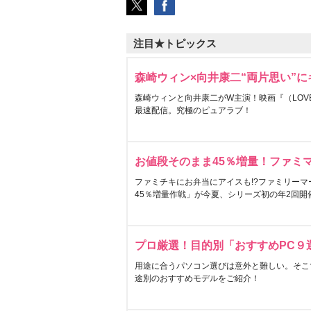
注目★トピックス
森崎ウィン×向井康二“両片思い”
森崎ウィンと向井康二がW主演！映画『（LOVE S
最速配信。究極のピュアラブ！
お値段そのまま45％増量！ファミ
ファミチキにお弁当にアイスも!?ファミリーマ
45％増量作戦」が今夏、シリーズ初の年2回開
プロ厳選！目的別「おすすめPC９
用途に合うパソコン選びは意外と難しい。そこ
途別のおすすめモデルをご紹介！