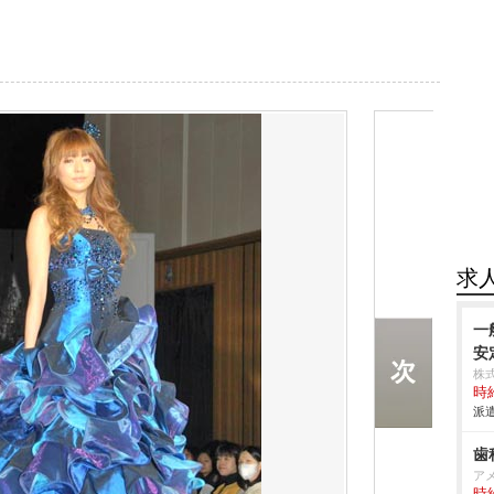
求
一
安
株
時給
派遣
歯
ア