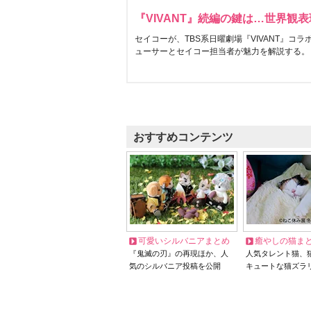
『VIVANT』続編の鍵は…世界観
セイコーが、TBS系日曜劇場『VIVANT』コ
ューサーとセイコー担当者が魅力を解説する。
おすすめコンテンツ
可愛いシルバニアまとめ
癒やしの猫ま
『鬼滅の刃』の再現ほか、人
人気タレント猫、
気のシルバニア投稿を公開
キュートな猫ズラ