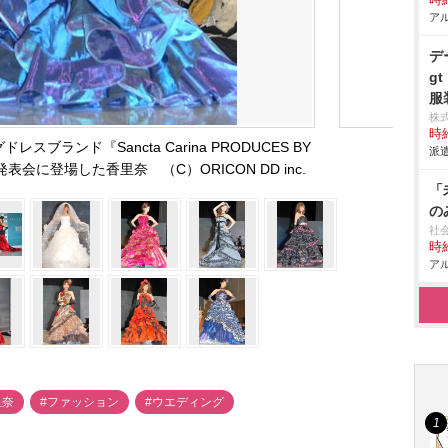
時給
アル
デ
g
服
株
時給
ブランド『Sancta Carina PRODUCES BY
派遣
の新作発表会に登場した香里奈 （C）ORICON DD inc.
「
の
社
時給
アル
里奈
#ファッション
#ウエディング