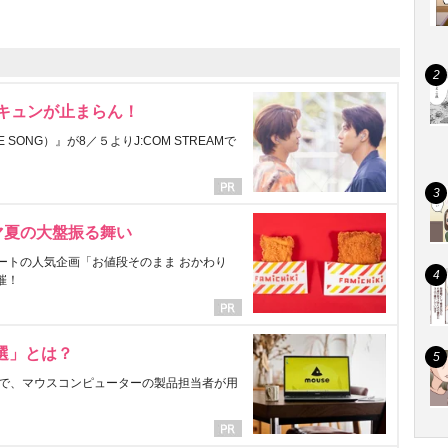
にキュンが止まらん！
ONG）』が8／５よりJ:COM STREAMで
マ夏の大盤振る舞い
ートの人気企画「お値段そのまま おかわり
催！
選」とは？
で、マウスコンピューターの製品担当者が用