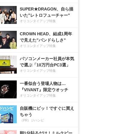
SUPER★DRAGON、自ら描
いた”レトロフューチャー”
オリコンタイアップ特集
CROWN HEAD、結成1周年
で見えた”バンドらしさ”
オリコンタイアップ特集
パソコンメーカー社員が本気
で選ぶ「10万円台PC3選」
オリコンタイアップ特集
一番似合う登場人物は…
『VIVANT』限定ウオッチ
オリコンタイアップ特集
自販機にピッ！ですぐに買え
ちゃう
（PR）ジハンピ
朝1分貼るだけ！ミルクピー