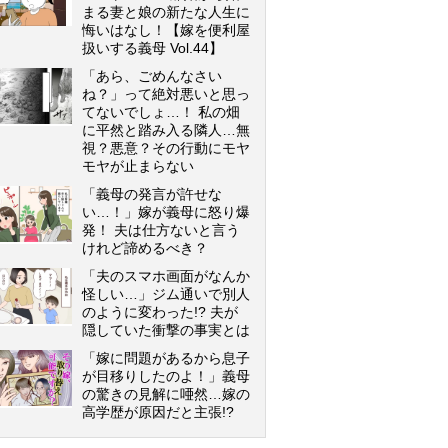
まる妻と娘の新たな人生に
悔いはなし！【嫁を便利屋
扱いする義母 Vol.44】
「あら、ごめんなさい
ね？」って絶対悪いと思っ
てないでしょ…！ 私の畑
に平然と踏み入る隣人…無
視？悪意？その行動にモヤ
モヤが止まらない
「義母の発言が許せな
い…！」嫁が義母に怒り爆
発！ 夫は仕方ないと言う
けれど諦めるべき？
「夫のスマホ画面がなんか
怪しい…」ジム通いで別人
のように変わった!? 夫が
隠していた衝撃の事実とは
「嫁に問題があるから息子
が目移りしたのよ！」義母
の驚きの見解に唖然…嫁の
高学歴が原因だと主張!?