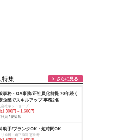
人特集
さらに見る
般事務・OA事務/正社員化前提 70年続く
定企業でスキルアップ 事務2名
式会社ネットセーブ
1,300円～1,600円
社員 / 愛知県
科助手/ブランクOK・短時間OK
メリ歯科・矯正歯科 恵比寿