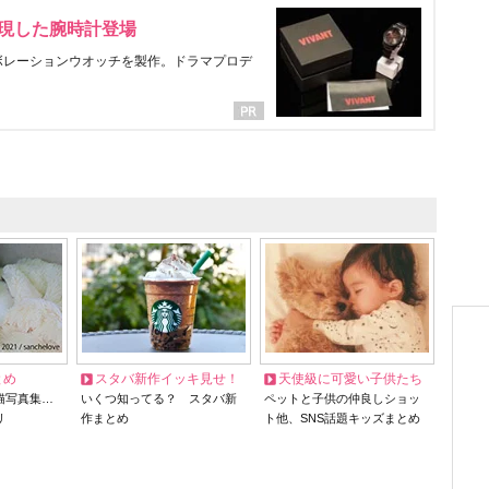
表現した腕時計登場
ラボレーションウオッチを製作。ドラマプロデ
とめ
スタバ新作イッキ見せ！
天使級に可愛い子供たち
猫写真集…
いくつ知ってる？ スタバ新
ペットと子供の仲良しショッ
リ
作まとめ
ト他、SNS話題キッズまとめ