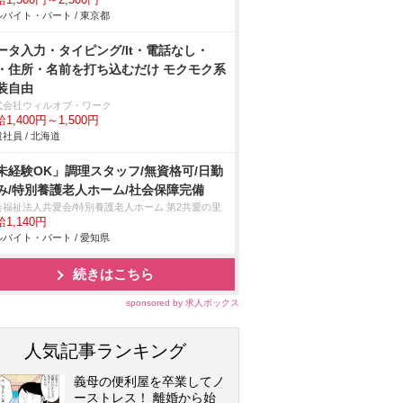
1,500円～2,500円
バイト・パート / 東京都
ータ入力・タイピング/lt・電話なし・
t・住所・名前を打ち込むだけ モクモク系
装自由
式会社ウィルオブ・ワーク
1,400円～1,500円
社員 / 北海道
未経験OK」調理スタッフ/無資格可/日勤
み/特別養護老人ホーム/社会保障完備
会福祉法人共愛会/特別養護老人ホーム 第2共愛の里
1,140円
バイト・パート / 愛知県
続きはこちら
sponsored by 求人ボックス
人気記事ランキング
義母の便利屋を卒業してノ
ーストレス！ 離婚から始