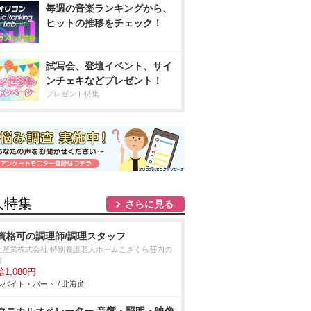
毎週の音楽ランキングから、
ヒットの推移をチェック！
試写会、登壇イベント、サイ
ンチェキなどプレゼント！
プレゼント特集
人特集
さらに見る
資格可の調理師/調理スタッフ
士産業株式会社 特別養護老人ホームこざくら荘内の
房
1,080円
バイト・パート / 北海道