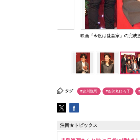
映画『今度は愛妻家』の完成披
タグ
#豊川悦司
#薬師丸ひろ子
注目★トピックス