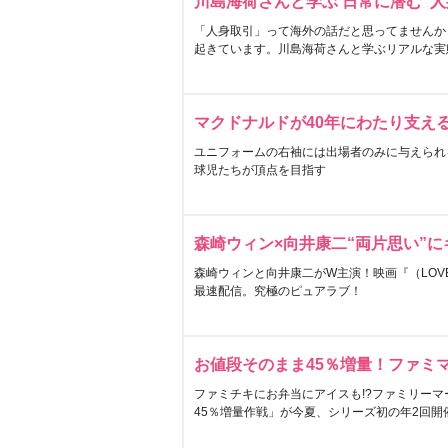
川島海荷さんと学ぶ 日常に潜む“人
「人身取引」って海外の話だと思ってませんか
起きています。川島海荷さんと学ぶリアルな実
マクドナルドが40年にわたり支え
ユニフォームの右袖には出場者のみに与えられ
球児たちが頂点を目指す
森崎ウィン×向井康二“両片思い”
森崎ウィンと向井康二がW主演！映画『（LOVE S
最速配信。究極のピュアラブ！
お値段そのまま45％増量！ファミ
ファミチキにお弁当にアイスも!?ファミリーマ
45％増量作戦」が今夏、シリーズ初の年2回開