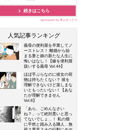
続きはこちら
sponsored by 求人ボックス
人気記事ランキング
義母の便利屋を卒業してノ
ーストレス！ 離婚から始
まる妻と娘の新たな人生に
悔いはなし！【嫁を便利屋
扱いする義母 Vol.44】
ほぼ手ぶらなのに彼女の荷
物は持ちたくない？ 彼を
理解できないけど楽しまな
いともったいない！【あな
たが理解できません
Vol.8】
「あら、ごめんなさい
ね？」って絶対悪いと思っ
てないでしょ…！ 私の畑
に平然と踏み入る隣人…無
視？悪意？その行動にモヤ