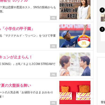
身取引”のリアル
？実は恋愛や悪質ホスト、SNSの投稿からも
態。
る「小学生の甲子園」
る「マクドナルド・ワッペン」をつけて学童
にキュンが止まらん！
ONG）』が8／５よりJ:COM STREAMで
マ夏の大盤振る舞い
ートの人気企画「お値段そのまま おかわり
催！
登