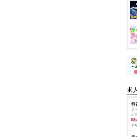
求
無
富
厨
時給
アル