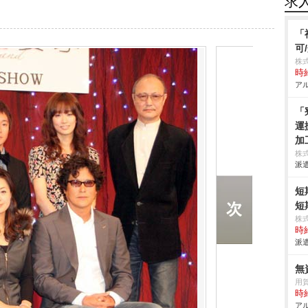
求
「
可
株
時給
アル
「
運
加
エ
株
派遣
組
場
短
短
株
時給
派遣
無
用
時給
アル