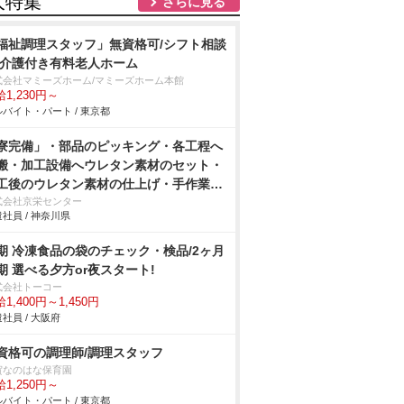
人特集
さらに見る
福祉調理スタッフ」無資格可/シフト相談
/介護付き有料老人ホーム
式会社マミーズホーム/マミーズホーム本館
1,230円～
バイト・パート / 東京都
寮完備」・部品のピッキング・各工程へ
搬・加工設備へウレタン素材のセット・
工後のウレタン素材の仕上げ・手作業
アドライバーを使用しての車用シートの
式会社京栄センター
社員 / 神奈川県
付け・製品の検査作業/即入寮/製造・工
期 冷凍食品の袋のチェック・検品/2ヶ月
期 選べる夕方or夜スタート!
式会社トーコー
1,400円～1,450円
社員 / 大阪府
資格可の調理師/調理スタッフ
賀なのはな保育園
1,250円～
バイト・パート / 東京都