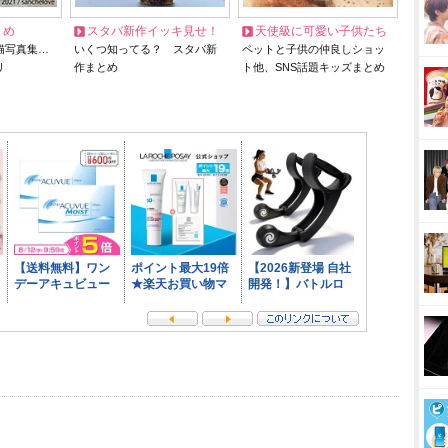
とめ
スタバ新作イッキ見せ！
天使級に可愛い子供たち
猫写真集…
いくつ知ってる？ スタバ新
ペットと子供の仲良しショッ
リ
作まとめ
ト他、SNS話題キッズまとめ