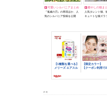
可愛いシルバニアまとめ
癒やしの猫ま
『鬼滅の刃』の再現ほか、人
人気タレント猫、
気のシルバニア投稿を公開
キュートな猫ズラ
P R