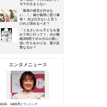
モヤが止まらない
「義母の発言が許せな
い…！」嫁が義母に怒り爆
発！ 夫は仕方ないと言う
けれど諦めるべき？
「うるさいから子どもを連
れて外に行って？」夫が睡
眠3時間でボロボロの妻に
追い打ちをかける…妻の反
撃なるか？
エンタメニュース
坂絵莉、4歳長男とランニング