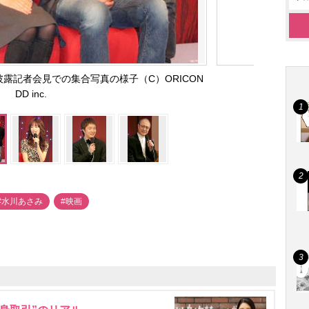
露記者会見での集合写真の様子（C）ORICON
DD inc.
#水川あさみ
#映画