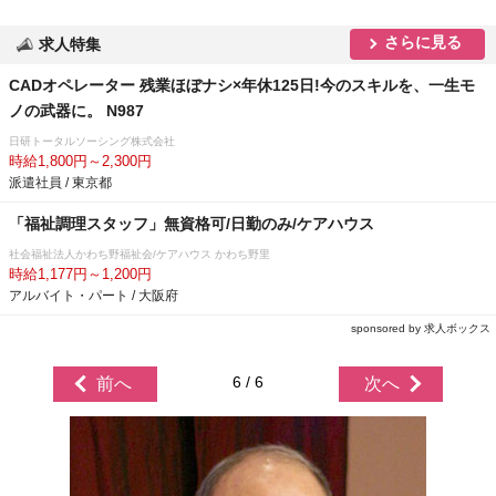
さらに見る
求人特集
CADオペレーター 残業ほぼナシ×年休125日!今のスキルを、一生モ
ノの武器に。 N987
日研トータルソーシング株式会社
時給1,800円～2,300円
派遣社員 / 東京都
「福祉調理スタッフ」無資格可/日勤のみ/ケアハウス
社会福祉法人かわち野福祉会/ケアハウス かわち野里
時給1,177円～1,200円
アルバイト・パート / 大阪府
sponsored by 求人ボックス
6 / 6
前へ
次へ