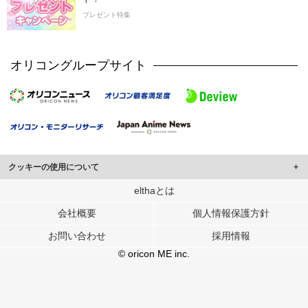
プレゼント特集
オリコングループサイト
クッキーの使用について
このサイトでは Cookie を使用して、ユーザーに合わせたコンテンツや広告の
elthaとは
表示、ソーシャル メディア機能の提供、広告の表示回数やクリック数の測定を
会社概要
個人情報保護方針
行っています。
また、ユーザーによるサイトの利用状況についても情報を収集し、ソーシャル
お問い合わせ
採用情報
メディアや広告配信、データ解析の各パートナーに提供しています。
各パートナーは、この情報とユーザーが各パートナーに提供した他の情報や、
© oricon ME inc.
ユーザーが各パートナーのサービスを使用したときに収集した他の情報を組み
合わせて使用することがあります。