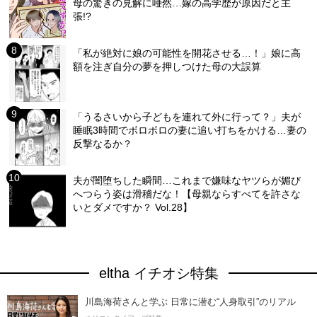
母の驚きの見解に唖然…嫁の高学歴が原因だと主
張!?
「私が絶対に娘の可能性を開花させる…！」娘に高
額を注ぎ自分の夢を押しつけた母の大誤算
「うるさいから子どもを連れて外に行って？」夫が
睡眠3時間でボロボロの妻に追い打ちをかける…妻の
反撃なるか？
夫が闇堕ちした瞬間…これまで嫌味なヤツらが媚び
へつらう姿は滑稽だな！【母親ならすべてを許さな
いとダメですか？ Vol.28】
eltha イチオシ特集
川島海荷さんと学ぶ 日常に潜む“人身取引”のリアル