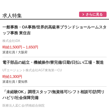
さらに見る
求人特集
一般事務・OA事務/世界的高級車ブランドショールームスタ
ッフ事務 東住吉
株式会社iDA
時給1,500円～1,650円
派遣社員 / 大阪府
電子部品の組立・機械操作/寮完備/日勤/日払い/工場・製造
UTエージェント株式会社AGT東海第一CU
時給1,300円
派遣社員 / 愛知県
「未経験OK」調理スタッフ/無資格可/シフト相談可/訪問リ
ハビリ/社会保障完備
医療法人孟仁会/摂南総合病院