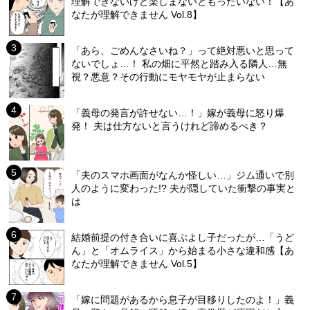
理解できないけど楽しまないともったいない！【あ
なたが理解できません Vol.8】
「あら、ごめんなさいね？」って絶対悪いと思って
ないでしょ…！ 私の畑に平然と踏み入る隣人…無
視？悪意？その行動にモヤモヤが止まらない
「義母の発言が許せない…！」嫁が義母に怒り爆
発！ 夫は仕方ないと言うけれど諦めるべき？
「夫のスマホ画面がなんか怪しい…」ジム通いで別
人のように変わった!? 夫が隠していた衝撃の事実と
は
結婚前提の付き合いに喜ぶよし子だったが…「うど
ん」と「オムライス」から始まる小さな違和感【あ
なたが理解できません Vol.5】
「嫁に問題があるから息子が目移りしたのよ！」義