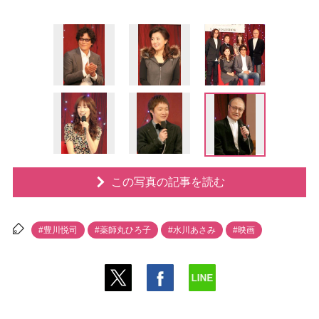
この写真の記事を読む
#豊川悦司
#薬師丸ひろ子
#水川あさみ
#映画