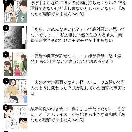
ほぼ手ぶらなのに彼女の荷物は持ちたくない？ 彼を
理解できないけど楽しまないともったいない！【あ
なたが理解できません Vol.8】
「あら、ごめんなさいね？」って絶対悪いと思って
ないでしょ…！ 私の畑に平然と踏み入る隣人…無
視？悪意？その行動にモヤモヤが止まらない
「義母の発言が許せない…！」嫁が義母に怒り爆
発！ 夫は仕方ないと言うけれど諦めるべき？
「夫のスマホ画面がなんか怪しい…」ジム通いで別
人のように変わった!? 夫が隠していた衝撃の事実と
は
結婚前提の付き合いに喜ぶよし子だったが…「うど
ん」と「オムライス」から始まる小さな違和感【あ
なたが理解できません Vol.5】