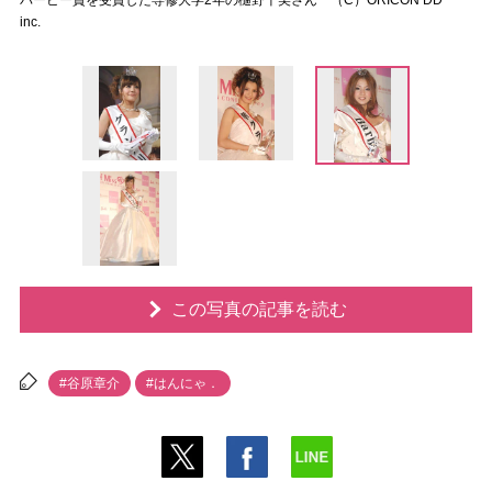
バービー賞を受賞した専修大学2年の樋野千美さん （C）ORICON DD
inc.
この写真の記事を読む
#谷原章介
#はんにゃ．