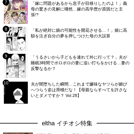
「嫁に問題があるから息子が目移りしたのよ！」義
母の驚きの見解に唖然…嫁の高学歴が原因だと主
張!?
「私が絶対に娘の可能性を開花させる…！」娘に高
額を注ぎ自分の夢を押しつけた母の大誤算
「うるさいから子どもを連れて外に行って？」夫が
睡眠3時間でボロボロの妻に追い打ちをかける…妻の
反撃なるか？
夫が闇堕ちした瞬間…これまで嫌味なヤツらが媚び
へつらう姿は滑稽だな！【母親ならすべてを許さな
いとダメですか？ Vol.28】
eltha イチオシ特集