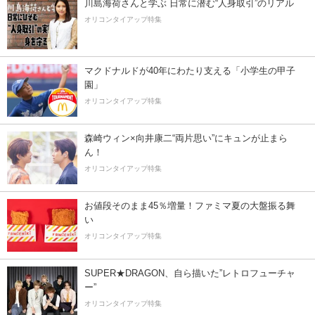
川島海荷さんと学ぶ 日常に潜む“人身取引”のリアル
オリコンタイアップ特集
マクドナルドが40年にわたり支える「小学生の甲子
園」
オリコンタイアップ特集
森崎ウィン×向井康二“両片思い”にキュンが止まら
ん！
オリコンタイアップ特集
お値段そのまま45％増量！ファミマ夏の大盤振る舞
い
オリコンタイアップ特集
SUPER★DRAGON、自ら描いた”レトロフューチャ
ー”
オリコンタイアップ特集