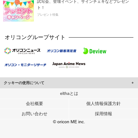
試写会、登壇イベント、サインチェキなどプレゼン
ト！
プレゼント特集
オリコングループサイト
クッキーの使用について
このサイトでは Cookie を使用して、ユーザーに合わせたコンテンツや広告の
elthaとは
表示、ソーシャル メディア機能の提供、広告の表示回数やクリック数の測定を
会社概要
個人情報保護方針
行っています。
また、ユーザーによるサイトの利用状況についても情報を収集し、ソーシャル
お問い合わせ
採用情報
メディアや広告配信、データ解析の各パートナーに提供しています。
各パートナーは、この情報とユーザーが各パートナーに提供した他の情報や、
© oricon ME inc.
ユーザーが各パートナーのサービスを使用したときに収集した他の情報を組み
合わせて使用することがあります。