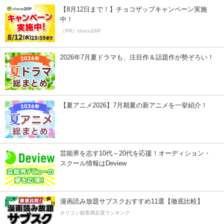
【8月12日まで！】チョコザップキャンペーン実施
中！
（PR）chocoZAP
2026年7月夏ドラマも、注目作＆話題作が勢ぞろい！
【夏アニメ2026】7月期夏の新アニメを一挙紹介！
芸能界を志す10代～20代を応援！オーディション・
スクール情報はDeview
漫画読み放題サブスクおすすめ11選【徹底比較】
オリコン顧客満足度ランキング