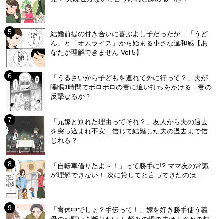
結婚前提の付き合いに喜ぶよし子だったが…「うど
ん」と「オムライス」から始まる小さな違和感【あ
なたが理解できません Vol.5】
「うるさいから子どもを連れて外に行って？」夫が
睡眠3時間でボロボロの妻に追い打ちをかける…妻の
反撃なるか？
「元嫁と別れた理由ってそれ？」友人から夫の過去
を突っ込まれ不安…信じて結婚した夫の過去まで信
じれる？
「自転車借りたよ～！」って勝手に!? ママ友の常識
が理解できない！ 次に貸してと言ってきたのは…
「育休中でしょ？手伝って！」嫁を好き勝手使う義
母のお願いを断りたい！ 頼みの綱の夫はまさかの無