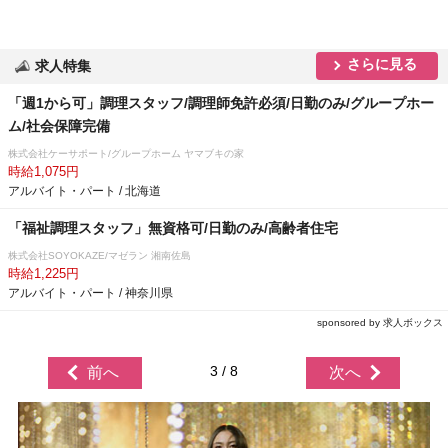
さらに見る
求人特集
「週1から可」調理スタッフ/調理師免許必須/日勤のみ/グループホー
ム/社会保障完備
株式会社ケーサポート/グループホーム ヤマブキの家
時給1,075円
アルバイト・パート / 北海道
「福祉調理スタッフ」無資格可/日勤のみ/高齢者住宅
株式会社SOYOKAZE/マゼラン 湘南佐島
時給1,225円
アルバイト・パート / 神奈川県
sponsored by 求人ボックス
3 / 8
前へ
次へ