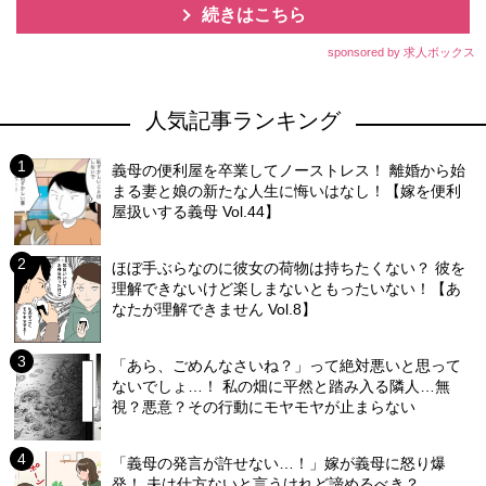
続きはこちら
sponsored by 求人ボックス
人気記事ランキング
義母の便利屋を卒業してノーストレス！ 離婚から始
まる妻と娘の新たな人生に悔いはなし！【嫁を便利
屋扱いする義母 Vol.44】
ほぼ手ぶらなのに彼女の荷物は持ちたくない？ 彼を
理解できないけど楽しまないともったいない！【あ
なたが理解できません Vol.8】
「あら、ごめんなさいね？」って絶対悪いと思って
ないでしょ…！ 私の畑に平然と踏み入る隣人…無
視？悪意？その行動にモヤモヤが止まらない
「義母の発言が許せない…！」嫁が義母に怒り爆
発！ 夫は仕方ないと言うけれど諦めるべき？