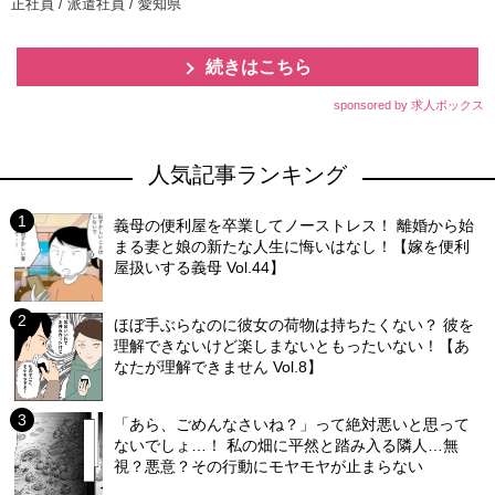
正社員 / 派遣社員 / 愛知県
続きはこちら
sponsored by 求人ボックス
人気記事ランキング
義母の便利屋を卒業してノーストレス！ 離婚から始
まる妻と娘の新たな人生に悔いはなし！【嫁を便利
屋扱いする義母 Vol.44】
ほぼ手ぶらなのに彼女の荷物は持ちたくない？ 彼を
理解できないけど楽しまないともったいない！【あ
なたが理解できません Vol.8】
「あら、ごめんなさいね？」って絶対悪いと思って
ないでしょ…！ 私の畑に平然と踏み入る隣人…無
視？悪意？その行動にモヤモヤが止まらない