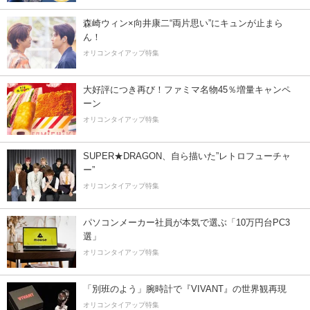
森崎ウィン×向井康二“両片思い”にキュンが止まら
ん！
オリコンタイアップ特集
大好評につき再び！ファミマ名物45％増量キャンペ
ーン
オリコンタイアップ特集
SUPER★DRAGON、自ら描いた”レトロフューチャ
ー”
オリコンタイアップ特集
パソコンメーカー社員が本気で選ぶ「10万円台PC3
選」
オリコンタイアップ特集
「別班のよう」腕時計で『VIVANT』の世界観再現
オリコンタイアップ特集