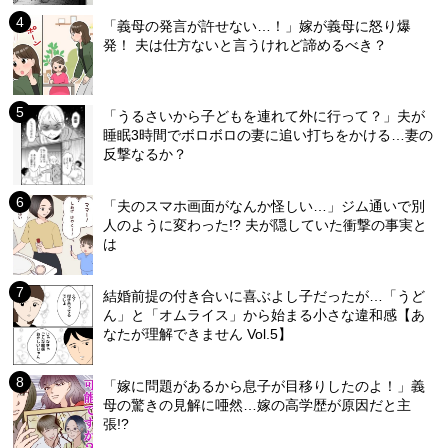
「義母の発言が許せない…！」嫁が義母に怒り爆
発！ 夫は仕方ないと言うけれど諦めるべき？
「うるさいから子どもを連れて外に行って？」夫が
睡眠3時間でボロボロの妻に追い打ちをかける…妻の
反撃なるか？
「夫のスマホ画面がなんか怪しい…」ジム通いで別
人のように変わった!? 夫が隠していた衝撃の事実と
は
結婚前提の付き合いに喜ぶよし子だったが…「うど
ん」と「オムライス」から始まる小さな違和感【あ
なたが理解できません Vol.5】
「嫁に問題があるから息子が目移りしたのよ！」義
母の驚きの見解に唖然…嫁の高学歴が原因だと主
張!?