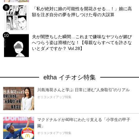
「私が絶対に娘の可能性を開花させる…！」娘に高
額を注ぎ自分の夢を押しつけた母の大誤算
夫が闇堕ちした瞬間…これまで嫌味なヤツらが媚び
へつらう姿は滑稽だな！【母親ならすべてを許さな
いとダメですか？ Vol.28】
eltha イチオシ特集
川島海荷さんと学ぶ 日常に潜む“人身取引”のリアル
オリコンタイアップ特集
マクドナルドが40年にわたり支える「小学生の甲子
園」
オリコンタイアップ特集