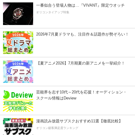
一番似合う登場人物は…『VIVANT』限定ウオッチ
オリコンタイアップ特集
2026年7月夏ドラマも、注目作＆話題作が勢ぞろい！
【夏アニメ2026】7月期夏の新アニメを一挙紹介！
芸能界を志す10代～20代を応援！オーディション・
スクール情報はDeview
漫画読み放題サブスクおすすめ11選【徹底比較】
オリコン顧客満足度ランキング