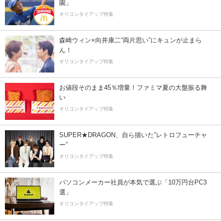
園」
オリコンタイアップ特集
森崎ウィン×向井康二“両片思い”にキュンが止まら
ん！
オリコンタイアップ特集
お値段そのまま45％増量！ファミマ夏の大盤振る舞
い
オリコンタイアップ特集
SUPER★DRAGON、自ら描いた”レトロフューチャ
ー”
オリコンタイアップ特集
パソコンメーカー社員が本気で選ぶ「10万円台PC3
選」
オリコンタイアップ特集