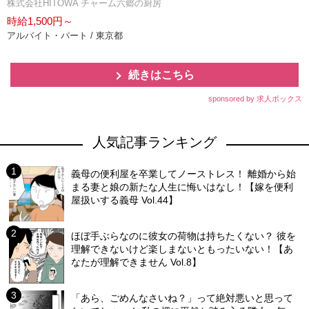
株式会社HITOWA チャーム六郷の厨房
時給1,500円～
アルバイト・パート / 東京都
続きはこちら
sponsored by 求人ボックス
人気記事ランキング
義母の便利屋を卒業してノーストレス！ 離婚から始
まる妻と娘の新たな人生に悔いはなし！【嫁を便利
屋扱いする義母 Vol.44】
ほぼ手ぶらなのに彼女の荷物は持ちたくない？ 彼を
理解できないけど楽しまないともったいない！【あ
なたが理解できません Vol.8】
「あら、ごめんなさいね？」って絶対悪いと思って