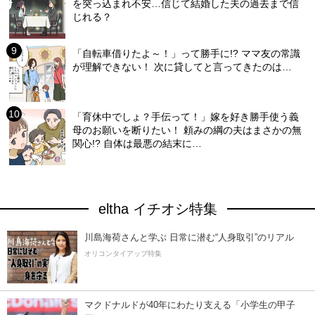
を突っ込まれ不安…信じて結婚した夫の過去まで信
じれる？
「自転車借りたよ～！」って勝手に!? ママ友の常識
が理解できない！ 次に貸してと言ってきたのは…
「育休中でしょ？手伝って！」嫁を好き勝手使う義
母のお願いを断りたい！ 頼みの綱の夫はまさかの無
関心!? 自体は最悪の結末に…
eltha イチオシ特集
川島海荷さんと学ぶ 日常に潜む“人身取引”のリアル
オリコンタイアップ特集
マクドナルドが40年にわたり支える「小学生の甲子