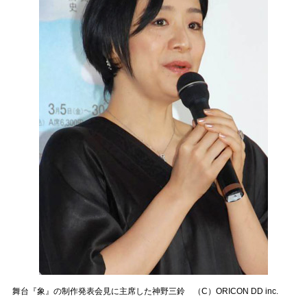
舞台『象』の制作発表会見に主席した神野三鈴 （C）ORICON DD inc.