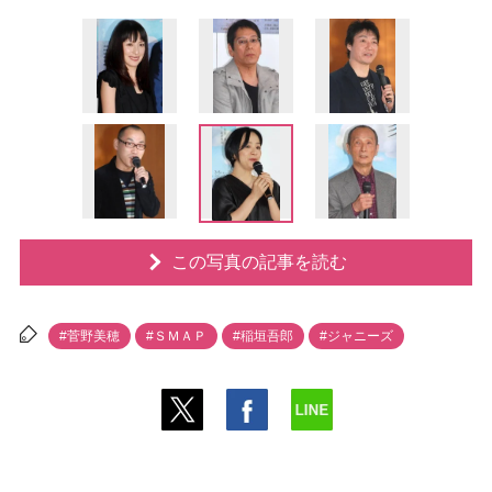
この写真の記事を読む
#菅野美穂
#ＳＭＡＰ
#稲垣吾郎
#ジャニーズ