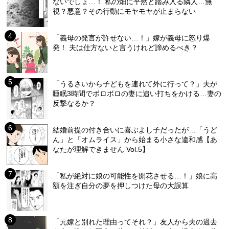
ないでしょ…！ 私の畑に平然と踏み入る隣人…無
視？悪意？その行動にモヤモヤが止まらない
「義母の発言が許せない…！」嫁が義母に怒り爆
発！ 夫は仕方ないと言うけれど諦めるべき？
「うるさいから子どもを連れて外に行って？」夫が
睡眠3時間でボロボロの妻に追い打ちをかける…妻の
反撃なるか？
結婚前提の付き合いに喜ぶよし子だったが…「うど
ん」と「オムライス」から始まる小さな違和感【あ
なたが理解できません Vol.5】
「私が絶対に娘の可能性を開花させる…！」娘に高
額を注ぎ自分の夢を押しつけた母の大誤算
「元嫁と別れた理由ってそれ？」友人から夫の過去