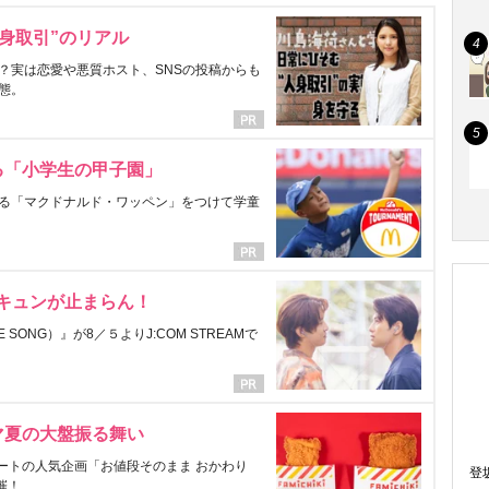
身取引”のリアル
？実は恋愛や悪質ホスト、SNSの投稿からも
態。
る「小学生の甲子園」
る「マクドナルド・ワッペン」をつけて学童
にキュンが止まらん！
ONG）』が8／５よりJ:COM STREAMで
マ夏の大盤振る舞い
ートの人気企画「お値段そのまま おかわり
登
催！