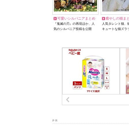
可愛いシルバニアまとめ
癒やしの猫ま
『鬼滅の刃』の再現ほか、人
人気タレント猫、
気のシルバニア投稿を公開
キュートな猫ズラ
P R