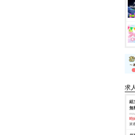
求
組
無
mo
時給
派遣