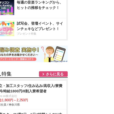
毎週の音楽ランキングから、
ヒットの推移をチェック！
試写会、登壇イベント、サイ
ンチェキなどプレゼント！
プレゼント特集
人特集
さらに見る
立・加工スタッフ/住み込み/高収入/寮費
料/時給1800円/8割入寮希望者
ve on株式会社
1,800円～2,250円
社員 / 神奈川県