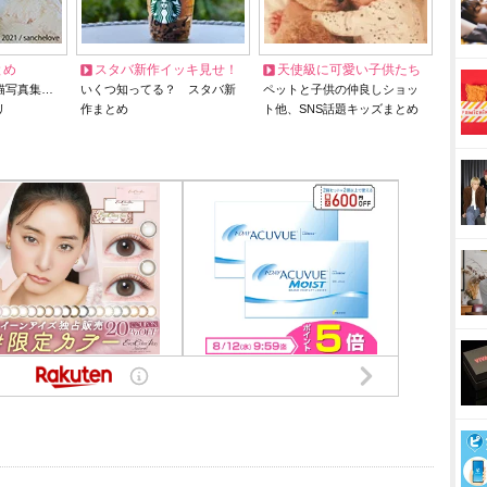
とめ
スタバ新作イッキ見せ！
天使級に可愛い子供たち
猫写真集…
いくつ知ってる？ スタバ新
ペットと子供の仲良しショッ
リ
作まとめ
ト他、SNS話題キッズまとめ