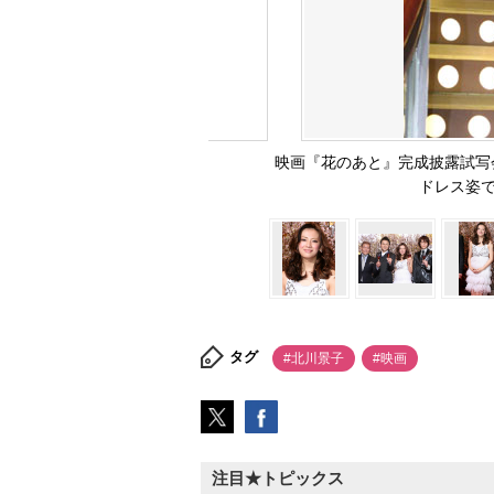
映画『花のあと』完成披露試写
ドレス姿で登
タグ
#北川景子
#映画
注目★トピックス