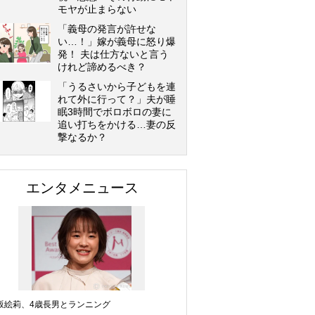
モヤが止まらない
「義母の発言が許せな
い…！」嫁が義母に怒り爆
発！ 夫は仕方ないと言う
けれど諦めるべき？
「うるさいから子どもを連
れて外に行って？」夫が睡
眠3時間でボロボロの妻に
追い打ちをかける…妻の反
撃なるか？
エンタメニュース
坂絵莉、4歳長男とランニング