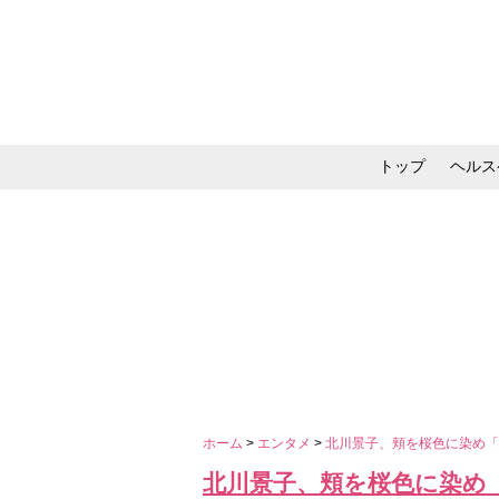
トップ
ヘルス
メイク・コスメ・スキ
ホーム
>
エンタメ
>
北川景子、頬を桜色に染め
北川景子、頬を桜色に染め