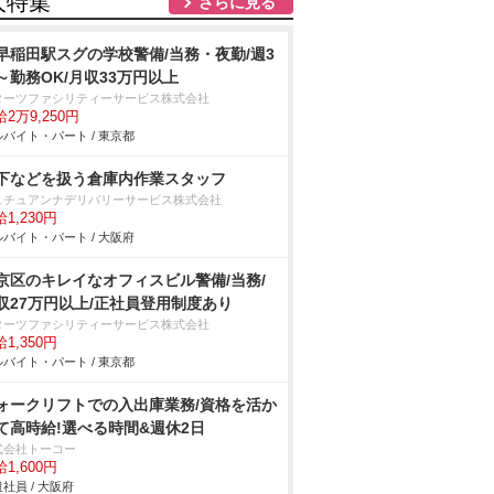
人特集
さらに見る
早稲田駅スグの学校警備/当務・夜勤/週3
～勤務OK/月収33万円以上
ターツファシリティーサービス株式会社
2万9,250円
バイト・パート / 東京都
下などを扱う倉庫内作業スタッフ
ュチュアンナデリバリーサービス株式会社
1,230円
バイト・パート / 大阪府
京区のキレイなオフィスビル警備/当務/
収27万円以上/正社員登用制度あり
ターツファシリティーサービス株式会社
1,350円
バイト・パート / 東京都
ォークリフトでの入出庫業務/資格を活か
て高時給!選べる時間&週休2日
式会社トーコー
1,600円
社員 / 大阪府