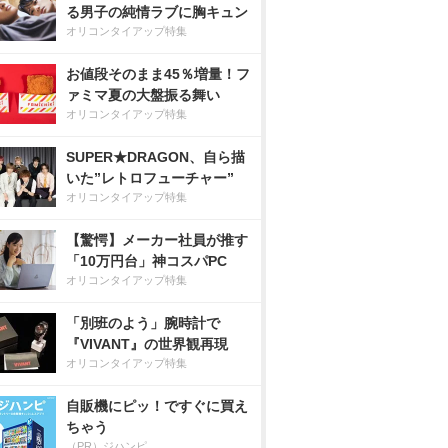
る男子の純情ラブに胸キュン
オリコンタイアップ特集
お値段そのまま45％増量！フ
ァミマ夏の大盤振る舞い
オリコンタイアップ特集
SUPER★DRAGON、自ら描
いた”レトロフューチャー”
オリコンタイアップ特集
【驚愕】メーカー社員が推す
「10万円台」神コスパPC
オリコンタイアップ特集
「別班のよう」腕時計で
『VIVANT』の世界観再現
オリコンタイアップ特集
自販機にピッ！ですぐに買え
ちゃう
（PR）ジハンピ