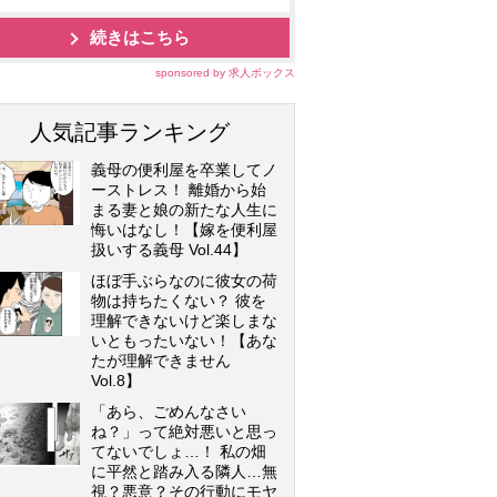
続きはこちら
sponsored by 求人ボックス
人気記事ランキング
義母の便利屋を卒業してノ
ーストレス！ 離婚から始
まる妻と娘の新たな人生に
悔いはなし！【嫁を便利屋
扱いする義母 Vol.44】
ほぼ手ぶらなのに彼女の荷
物は持ちたくない？ 彼を
理解できないけど楽しまな
いともったいない！【あな
たが理解できません
Vol.8】
「あら、ごめんなさい
ね？」って絶対悪いと思っ
てないでしょ…！ 私の畑
に平然と踏み入る隣人…無
視？悪意？その行動にモヤ