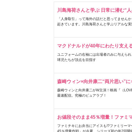
川島海荷さんと学ぶ 日常に潜む“人
「人身取引」って海外の話だと思ってませんか
起きています。川島海荷さんと学ぶリアルな実
マクドナルドが40年にわたり支え
ユニフォームの右袖には出場者のみに与えられ
球児たちが頂点を目指す
森崎ウィン×向井康二“両片思い”
森崎ウィンと向井康二がW主演！映画『（LOVE S
最速配信。究極のピュアラブ！
お値段そのまま45％増量！ファミ
ファミチキにお弁当にアイスも!?ファミリーマ
45％増量作戦」が今夏、シリーズ初の年2回開