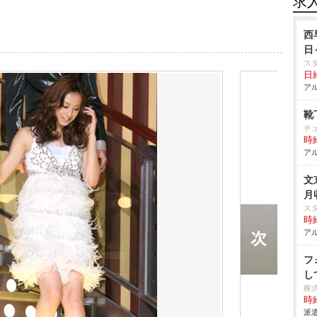
求
西
日
ス
日給
アル
靴
チ
時給
アル
文
月
ス
時給
アル
フ
し
株
時給
派遣