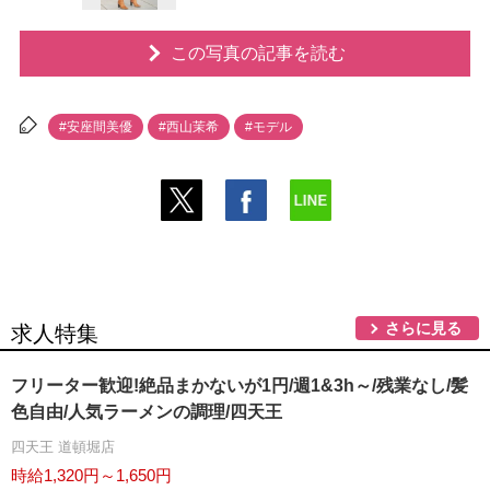
この写真の記事を読む
#安座間美優
#西山茉希
#モデル
さらに見る
求人特集
フリーター歓迎!絶品まかないが1円/週1&3h～/残業なし/髪
色自由/人気ラーメンの調理/四天王
四天王 道頓堀店
時給1,320円～1,650円