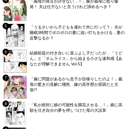
「義母の発言が許せない…！」嫁が義母に怒り爆
発！ 夫は仕方ないと言うけれど諦めるべき？
「うるさいから子どもを連れて外に行って？」夫が
睡眠3時間でボロボロの妻に追い打ちをかける…妻の
反撃なるか？
結婚前提の付き合いに喜ぶよし子だったが…「うど
ん」と「オムライス」から始まる小さな違和感【あ
なたが理解できません Vol.5】
「嫁に問題があるから息子が目移りしたのよ！」義
母の驚きの見解に唖然…嫁の高学歴が原因だと主
張!?
「私が絶対に娘の可能性を開花させる…！」娘に高
額を注ぎ自分の夢を押しつけた母の大誤算