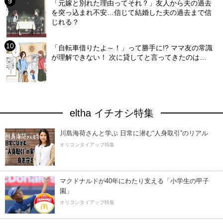
「元嫁と別れた理由ってそれ？」友人から夫の過去
を突っ込まれ不安…信じて結婚した夫の過去まで信
じれる？
「自転車借りたよ～！」って勝手に!? ママ友の常識
が理解できない！ 次に貸してと言ってきたのは…
eltha イチオシ特集
川島海荷さんと学ぶ 日常に潜む“人身取引”のリアル
オリコンタイアップ特集
マクドナルドが40年にわたり支える「小学生の甲子
園」
オリコンタイアップ特集