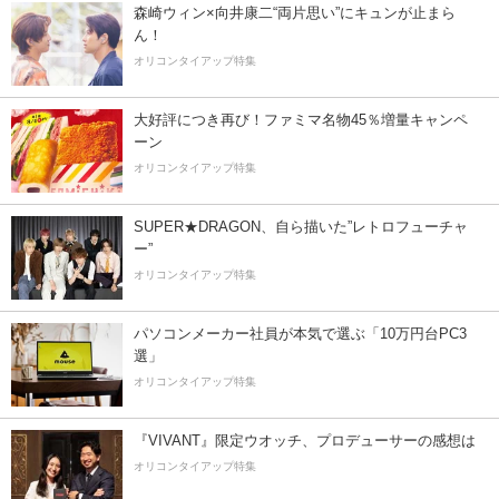
森崎ウィン×向井康二“両片思い”にキュンが止まら
ん！
オリコンタイアップ特集
大好評につき再び！ファミマ名物45％増量キャンペ
ーン
オリコンタイアップ特集
SUPER★DRAGON、自ら描いた”レトロフューチャ
ー”
オリコンタイアップ特集
パソコンメーカー社員が本気で選ぶ「10万円台PC3
選」
オリコンタイアップ特集
『VIVANT』限定ウオッチ、プロデューサーの感想は
オリコンタイアップ特集