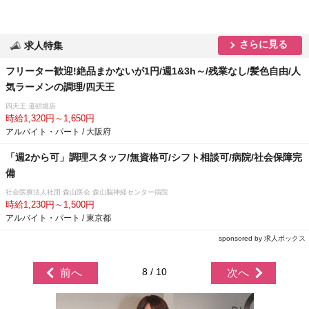
さらに見る
求人特集
フリーター歓迎!絶品まかないが1円/週1&3h～/残業なし/髪色自由/人
気ラーメンの調理/四天王
四天王 道頓堀店
時給1,320円～1,650円
アルバイト・パート / 大阪府
「週2から可」調理スタッフ/無資格可/シフト相談可/病院/社会保障完
備
社会医療法人社団 森山医会 森山脳神経センター病院
時給1,230円～1,500円
アルバイト・パート / 東京都
sponsored by 求人ボックス
8 / 10
前へ
次へ