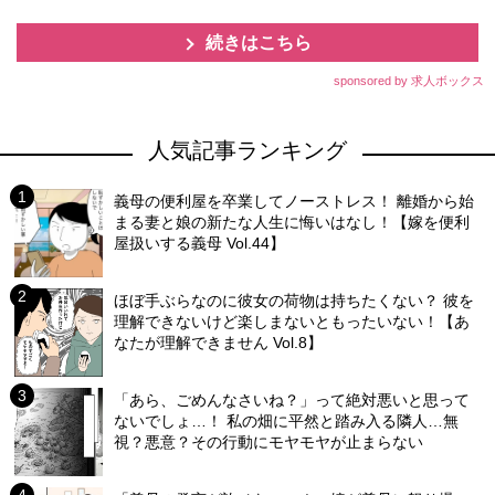
続きはこちら
sponsored by 求人ボックス
人気記事ランキング
義母の便利屋を卒業してノーストレス！ 離婚から始
まる妻と娘の新たな人生に悔いはなし！【嫁を便利
屋扱いする義母 Vol.44】
ほぼ手ぶらなのに彼女の荷物は持ちたくない？ 彼を
理解できないけど楽しまないともったいない！【あ
なたが理解できません Vol.8】
「あら、ごめんなさいね？」って絶対悪いと思って
ないでしょ…！ 私の畑に平然と踏み入る隣人…無
視？悪意？その行動にモヤモヤが止まらない