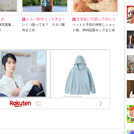
とめ
スタバ新作イッキ見せ！
天使級に可愛い子供たち
猫写真集…
いくつ知ってる？ スタバ新
ペットと子供の仲良しショッ
リ
作まとめ
ト他、SNS話題キッズまとめ