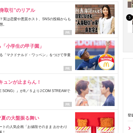
身取引”のリアル
？実は恋愛や悪質ホスト、SNSの投稿からも
態。
る「小学生の甲子園」
る「マクドナルド・ワッペン」をつけて学童
にキュンが止まらん！
ONG）』が8／５よりJ:COM STREAMで
登
マ夏の大盤振る舞い
ートの人気企画「お値段そのまま おかわり
催！