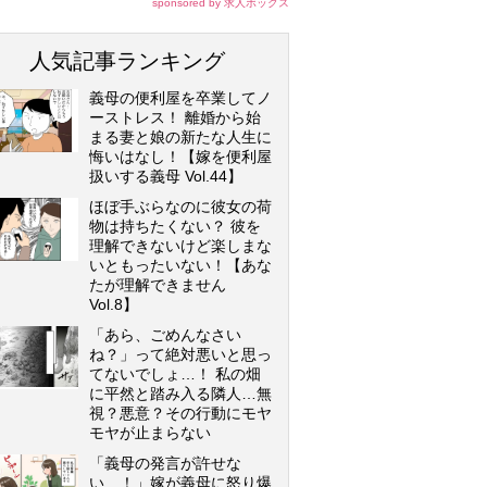
sponsored by 求人ボックス
人気記事ランキング
義母の便利屋を卒業してノ
ーストレス！ 離婚から始
まる妻と娘の新たな人生に
悔いはなし！【嫁を便利屋
扱いする義母 Vol.44】
ほぼ手ぶらなのに彼女の荷
物は持ちたくない？ 彼を
理解できないけど楽しまな
いともったいない！【あな
たが理解できません
Vol.8】
「あら、ごめんなさい
ね？」って絶対悪いと思っ
てないでしょ…！ 私の畑
に平然と踏み入る隣人…無
視？悪意？その行動にモヤ
モヤが止まらない
「義母の発言が許せな
い…！」嫁が義母に怒り爆