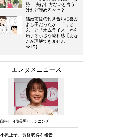
発！ 夫は仕方ないと言う
けれど諦めるべき？
結婚前提の付き合いに喜ぶ
よし子だったが…「うど
ん」と「オムライス」から
始まる小さな違和感【あな
たが理解できません
Vol.5】
エンタメニュース
坂絵莉、4歳長男とランニング
小原正子、資格取得を報告