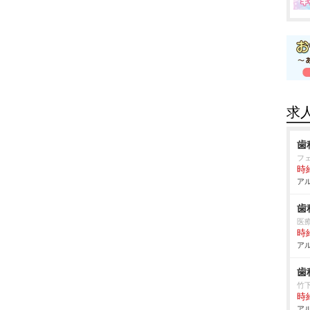
求
歯
フ
時給
アル
歯
医
時給
アル
歯
竹
時給
アル