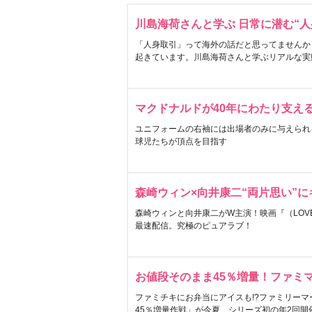
川島海荷さんと学ぶ 日常に潜む“人
「人身取引」って海外の話だと思ってませんか
起きています。川島海荷さんと学ぶリアルな実
マクドナルドが40年にわたり支え
ユニフォームの右袖には出場者のみに与えられ
球児たちが頂点を目指す
森崎ウィン×向井康二“両片思い”
森崎ウィンと向井康二がW主演！映画『（LOVE S
最速配信。究極のピュアラブ！
お値段そのまま45％増量！ファミ
ファミチキにお弁当にアイスも!?ファミリーマ
45％増量作戦」が今夏、シリーズ初の年2回開