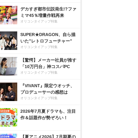
デカすぎ都市伝説発生!?ファ
ミマ45％増量作戦再来
オリコンタイアップ特集
SUPER★DRAGON、自ら描
いた”レトロフューチャー”
オリコンタイアップ特集
【驚愕】メーカー社員が推す
「10万円台」神コスパPC
オリコンタイアップ特集
『VIVANT』限定ウオッチ、
プロデューサーの感想は
オリコンタイアップ特集
2026年7月夏ドラマも、注目
作＆話題作が勢ぞろい！
【夏アニメ2026】7月期夏の