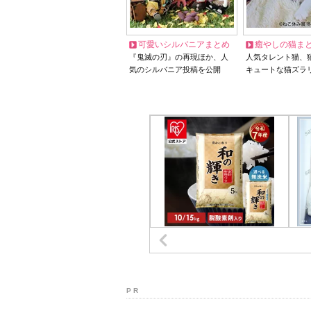
可愛いシルバニアまとめ
癒やしの猫ま
『鬼滅の刃』の再現ほか、人
人気タレント猫、
気のシルバニア投稿を公開
キュートな猫ズラ
P R