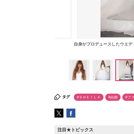
自身がプロデュースしたウエディン
タグ
#ＳＨＥＩＬＡ
#結婚
#フ
注目★トピックス