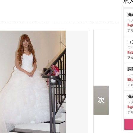
求
洗
ワ
時給
アル
コ
ワ
時給
アル
調
フ
時給
アル
洗
ワ
時給
アル