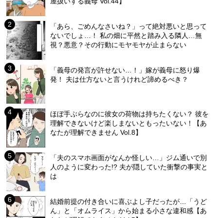
屋扱いする義母 Vol.44】
「あら、ごめんなさいね？」って絶対悪いと思って
ないでしょ…！ 私の畑に平然と踏み入る隣人…無
視？悪意？その行動にモヤモヤが止まらない
「義母の発言が許せない…！」嫁が義母に怒り爆
発！ 夫は仕方ないと言うけれど諦めるべき？
ほぼ手ぶらなのに彼女の荷物は持ちたくない？ 彼を
理解できないけど楽しまないともったいない！【あ
なたが理解できません Vol.8】
「夫のスマホ画面がなんか怪しい…」ジム通いで別
人のように変わった!? 夫が隠していた衝撃の事実と
は
結婚前提の付き合いに喜ぶよし子だったが…「うど
ん」と「オムライス」から始まる小さな違和感【あ