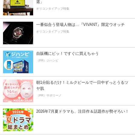
選」
オリコンタイアップ特集
一番似合う登場人物は…『VIVANT』限定ウオッチ
オリコンタイアップ特集
自販機にピッ！ですぐに買えちゃう
（PR）ジハンピ
朝1分貼るだけ！ミルクピールで一日中ずっとうるツ
ヤ肌
（PR）サボリーノ
2026年7月夏ドラマも、注目作＆話題作が勢ぞろい！