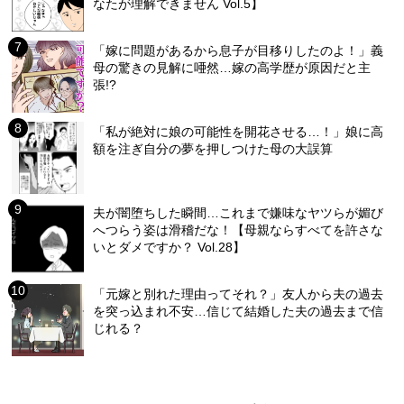
なたが理解できません Vol.5】
「嫁に問題があるから息子が目移りしたのよ！」義
母の驚きの見解に唖然…嫁の高学歴が原因だと主
張!?
「私が絶対に娘の可能性を開花させる…！」娘に高
額を注ぎ自分の夢を押しつけた母の大誤算
夫が闇堕ちした瞬間…これまで嫌味なヤツらが媚び
へつらう姿は滑稽だな！【母親ならすべてを許さな
いとダメですか？ Vol.28】
「元嫁と別れた理由ってそれ？」友人から夫の過去
を突っ込まれ不安…信じて結婚した夫の過去まで信
じれる？